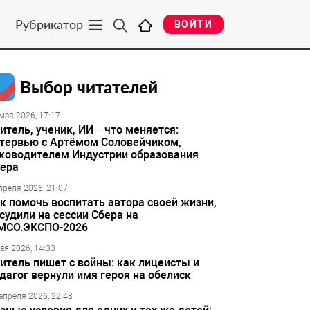
Рубрикатор
ВОЙТИ
Выбор читателей
мая 2026, 17:17
итель, ученик, ИИ – что меняется:
тервью с Артёмом Соловейчиком,
ководителем Индустрии образования
ера
преля 2026, 21:07
к помочь воспитать автора своей жизни,
судили на сессии Сбера на
МСО.ЭКСПО-2026
ая 2026, 14:33
итель пишет с войны: как лицеисты и
дагог вернули имя героя на обелиск
апреля 2026, 22:48