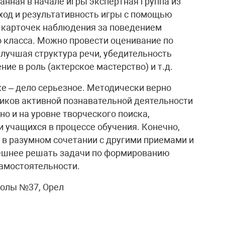
нная в начале игры экспертная группа из
 ход и результативность игры с помощью
 карточек наблюдения за поведением
о класса. Можно провести оценивание по
 лучшая структура речи, убедительность
ие в роль (актерское мастерство) и т.д.
ке – дело серьезное. Методически верно
ников активной познавательной деятельности
но и на уровне творческого поиска,
и учащихся в процессе обучения. Конечно,
о в разумном сочетании с другими приемами и
пешнее решать задачи по формированию
амостоятельности.
колы №37, Орел