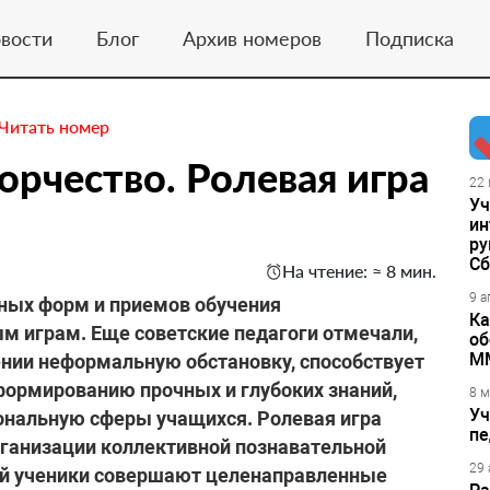
вости
Блог
Архив номеров
Подписка
Читать номер
орчество. Ролевая игра
22 
Уч
ин
ру
Сб
На чтение: ≈ 8 мин.
9 а
нных форм и приемов обучения
Ка
 играм. Еще советские педагоги отмечали,
об
М
чении неформальную обстановку, способствует
формированию прочных и глубоких знаний,
8 м
Уч
ональную сферы учащихся. Ролевая игра
пе
рганизации коллективной познавательной
29 
рой ученики совершают целенаправленные