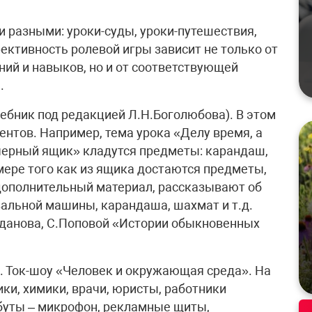
 разными: уроки-суды, уроки-путешествия,
фективность ролевой игры зависит не только от
ний и навыков, но и от соответствующей
.
учебник под редакцией Л.Н.Боголюбова). В этом
ентов. Например, тема урока «Делу время, а
«черный ящик» кладутся предметы: карандаш,
 мере того как из ящика достаются предметы,
дополнительный материал, рассказывают об
зальной машины, карандаша, шахмат и т.д.
гданова, С.Поповой «Истории обыкновенных
». Ток-шоу «Человек и окружающая среда». На
ки, химики, врачи, юристы, работники
уты – микрофон, рекламные щиты,