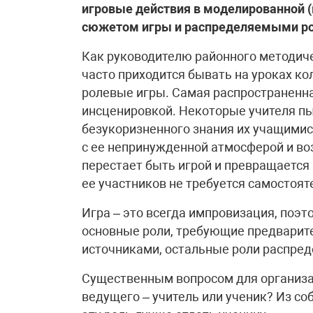
игровые действия в моделированной (
сюжетом игры и распределяемыми р
Как руководителю районного методиче
часто приходится бывать на уроках кол
ролевые игры. Самая распространенна
инсценировкой. Некоторые учителя пы
безукоризненного знания их учащимися
с ее непринужденной атмосферой и в
перестает быть игрой и превращается 
ее участников не требуется самостоя
Игра – это всегда импровизация, поэт
основные роли, требующие предварит
источниками, остальные роли распред
Существенным вопросом для организа
ведущего – учитель или ученик? Из со