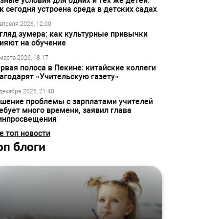
зные условия для одних и тех же детей:
к сегодня устроена среда в детских садах
апреля 2026, 12:00
гляд зумера: как культурные привычки
ияют на обучение
марта 2026, 18:17
рвая полоса в Пекине: китайские коллеги
агодарят «Учительскую газету»
декабря 2025, 21:40
шение проблемы с зарплатами учителей
ебует много времени, заявил глава
инпросвещения
е топ новости
оп блоги