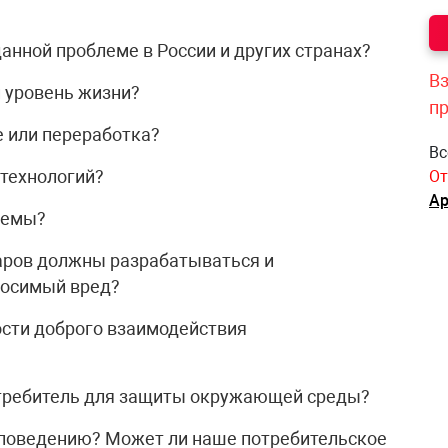
данной проблеме в России и других странах?
Вз
и уровень жизни?
п
е или переработка?
Вс
 технологий?
От
Ар
лемы?
варов должны разрабатываться и
носимый вред?
ости доброго взаимодействия
отребитель для защиты окружающей среды?
 поведению? Может ли наше потребительское