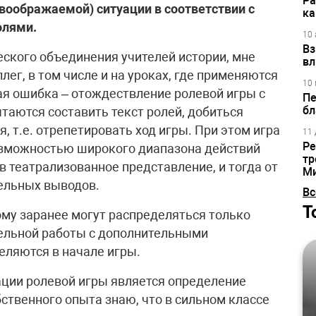
Ра
воображаемой) ситуации в соответствии с
ка
олями.
10 
Вз
ского объединения учителей истории, мне
вл
лег, в том числе и на уроках, где применяются
10 
я ошибка – отождествление ролевой игры с
Пе
бл
таются составить текст ролей, добиться
, т.е. отрепетировать ход игры. При этом игра
11 
Ре
озможностью широкого диапазона действий
тр
в театрализованное представление, и тогда от
М
тельных выводов.
Вс
Т
ому заранее могут распределяться только
ельной работы с дополнительными
еляются в начале игры.
ции ролевой игры является определение
бственного опыта знаю, что в сильном классе