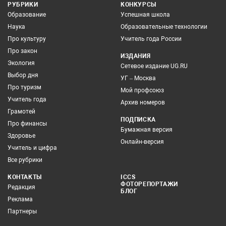
РУБРИКИ
КОНКУРСЫ
Образование
Успешная школа
Наука
Образовательные технологии
Про культуру
Учитель года России
Про закон
ИЗДАНИЯ
Экология
Сетевое издание UG.RU
Выбор дня
УГ – Москва
Про туризм
Мой профсоюз
Учитель года
Архив номеров
Грамотей
ПОДПИСКА
Про финансы
Бумажная версия
Здоровье
Онлайн-версия
Учитель и цифра
Все рубрики
КОНТАКТЫ
ICCS
ФОТОРЕПОРТАЖИ
Редакция
БЛОГ
Реклама
Партнеры