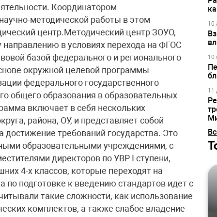
Ра
еятельности. Координатором
ка
 научно-методической работы в этом
10 
дический центр.Методический центр ЗОУО,
Вз
вл
у направлению в условиях перехода на ФГОС
авовой базой федерального и регионального
10 
Пе
основе окружной целевой программы
бл
ации федерального государственного
11 
го общего образования в образовательных
Ре
рамма включает в себя нескольких
тр
М
руга, района, ОУ, и представляет собой
Вс
а достижение требований государства. Это
Т
тными образовательными учреждениями, с
местителями директоров по УВР I ступени,
них 4-х классов, которые переходят на
та по подготовке к введению стандартов идет с
учитывали такие сложности, как использование
еских комплектов, а также слабое владение