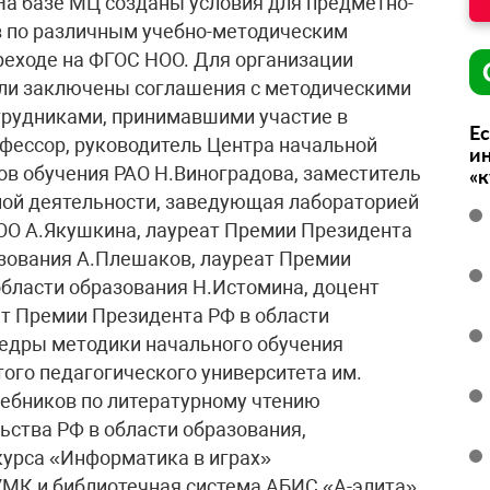
а базе МЦ созданы условия для предметно-
в по различным учебно-методическим
реходе на ФГОС НОО. Для организации
ли заключены соглашения с методическими
трудниками, принимавшими участие в
Ес
офессор, руководитель Центра начальной
ин
в обучения РАО Н.Виноградова, заместитель
«
ой деятельности, заведующая лабораторией
ОО А.Якушкина, лауреат Премии Президента
зования А.Плешаков, лауреат Премии
бласти образования Н.Истомина, доцент
т Премии Президента РФ в области
федры методики начального обучения
ого педагогического университета им.
ебников по литературному чтению
ьства РФ в области образования,
курса «Информатика в играх»
УМК и библиотечная система АБИС «А-элита»