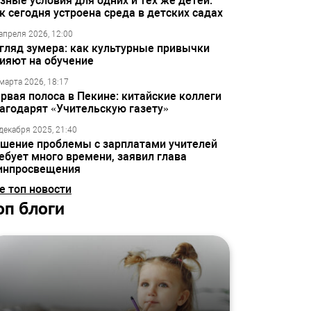
зные условия для одних и тех же детей:
к сегодня устроена среда в детских садах
апреля 2026, 12:00
гляд зумера: как культурные привычки
ияют на обучение
марта 2026, 18:17
рвая полоса в Пекине: китайские коллеги
агодарят «Учительскую газету»
декабря 2025, 21:40
шение проблемы с зарплатами учителей
ебует много времени, заявил глава
инпросвещения
е топ новости
оп блоги