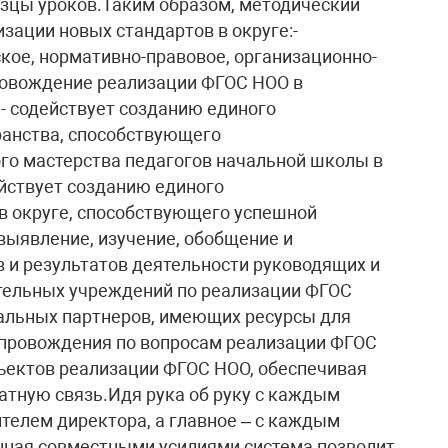
зцы уроков.Таким образом, методический
зации новых стандартов в округе:-
кое, нормативно-правовое, организационно-
ровождение реализации ФГОС НОО в
- содействует созданию единого
анства, способствующего
о мастерства педагогов начальной школы в
ействует созданию единого
в округе, способствующего успешной
выявление, изучение, обобщение и
 и результатов деятельности руководящих и
ательных учреждений по реализации ФГОС
иальных партнеров, имеющих ресурсы для
опровождения по вопросам реализации ФГОС
бъектов реализации ФГОС НОО, обеспечивая
тную связь.Идя рука об руку с каждым
телем директора, а главное – с каждым
нная совместными усилиями система позволит