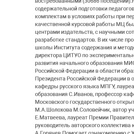
востребованными (30686 посещений).Н
содержательной подготовки педагого
комплектам в условиях работы при пе
качественной курсовой работы МЦ бы
центрами издательств, с научными со
разработке стандартов. В их числе пр
школы Института содержания и методо
директора ЦИТУО по экспериментальн
развития начального образования МИ
Российской Федерации в области обра
Президента Российской Федерации в о
кафедры русского языка МПГУ, лауреа
образования С.Иванов, профессор ка
Московского государственного открыт
М.А.Шолохова М.Соловейчик, автор уч
Е.Матвеева, лауреат Премии Правител
руководитель авторского коллектива 
А.Горячев.Помогает ознакомлению с 