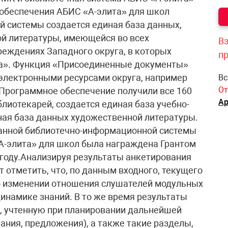
 обеспечения АБИС «А-элита» для школ
й системы создается единая база данных,
й литературы, имеющейся во всех
Вз
еждениях Западного округа, в которых
п
та». Функция «Присоединенные документы»
электронными ресурсами округа, например
Вс
От
Программное обеспечение получили все 160
Ар
блиотекарей, создается единая база учебно-
ная база данных художественной литературы.
анной библиотечно-информационной системы
А-элита» для школ была награждена Грантом
 году.Анализируя результаты анкетирования
т отметить, что, по данным входного, текущего
об изменении отношения слушателей модульных
динамике знаний. В то же время результаты
 учтенную при планировании дальнейшей
ания, предложения), а также такие разделы,