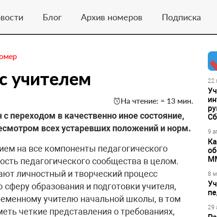
вости
Блог
Архив номеров
Подписка
номер
 с учителем
22 
Уч
ин
На чтение: ≈ 13 мин.
ру
 с переходом в качественно иное состояние,
Сб
мотром всех устаревших положений и норм.
9 а
Ка
ем на все компоненты педагогического
об
М
ность педагогического сообщества в целом.
ают личностный и творческий процесс
8 м
Уч
 сферу образования и подготовки учителя,
пе
временному учителю начальной школы, в том
29 
меть четкие представления о требованиях,