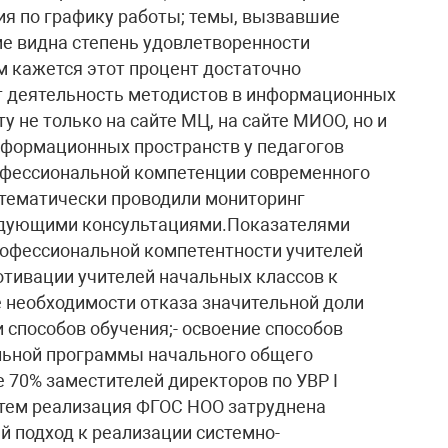
ия по графику работы; темы, вызвавшие
е видна степень удовлетворенности
м кажется этот процент достаточно
 деятельность методистов в информационных
у не только на сайте МЦ, на сайте МИОО, но и
информационных пространств у педагогов
офессиональной компетенции современного
истематически проводили мониторинг
едующими консультациями.Показателями
рофессиональной компетентности учителей
отивации учителей начальных классов к
 необходимости отказа значительной доли
 способов обучения;- освоение способов
льной программы начального общего
е 70% заместителей директоров по УВР I
с тем реализация ФГОС НОО затруднена
й подход к реализации системно-