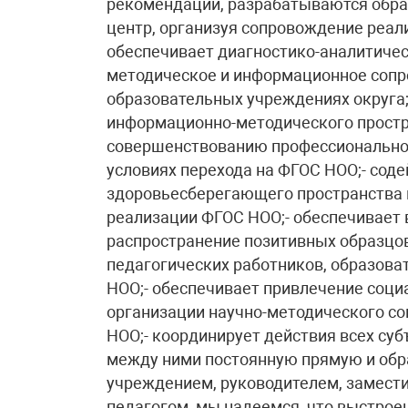
рекомендации, разрабатываются обра
центр, организуя сопровождение реали
обеспечивает диагностико-аналитичес
методическое и информационное соп
образовательных учреждениях округа;
информационно-методического простр
совершенствованию профессиональног
условиях перехода на ФГОС НОО;- сод
здоровьесберегающего пространства 
реализации ФГОС НОО;- обеспечивает 
распространение позитивных образцов
педагогических работников, образов
НОО;- обеспечивает привлечение соц
организации научно-методического с
НОО;- координирует действия всех су
между ними постоянную прямую и обра
учреждением, руководителем, замести
педагогом, мы надеемся, что выстрое