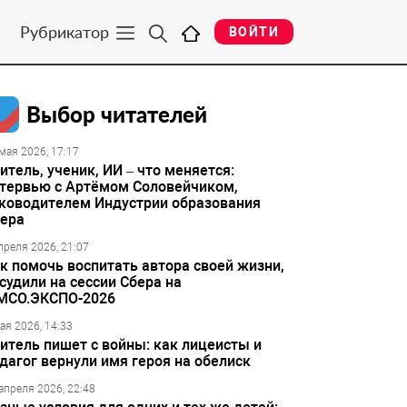
Рубрикатор
ВОЙТИ
Выбор читателей
мая 2026, 17:17
итель, ученик, ИИ – что меняется:
тервью с Артёмом Соловейчиком,
ководителем Индустрии образования
ера
преля 2026, 21:07
к помочь воспитать автора своей жизни,
судили на сессии Сбера на
МСО.ЭКСПО-2026
ая 2026, 14:33
итель пишет с войны: как лицеисты и
дагог вернули имя героя на обелиск
апреля 2026, 22:48