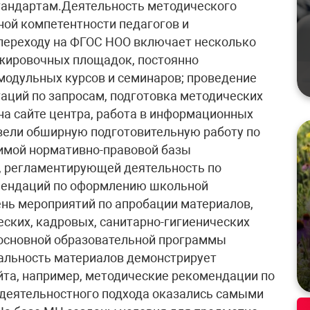
тандартам.Деятельность методического
ой компетентности педагогов и
 переходу на ФГОС НОО включает несколько
ажировочных площадок, постоянно
модульных курсов и семинаров; проведение
аций по запросам, подготовка методических
на сайте центра, работа в информационных
вели обширную подготовительную работу по
димой нормативно-правовой базы
, регламентирующей деятельность по
мендаций по оформлению школьной
нь мероприятий по апробации материалов,
ских, кадровых, санитарно-гигиенических
 основной образовательной программы
уальность материалов демонстрирует
йта, например, методические рекомендации по
-деятельностного подхода оказались самыми