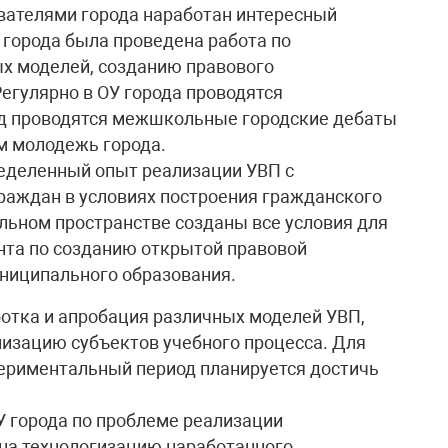
одавателями города наработан интересный
 города была проведена работа по
х моделей, созданию правового
Регулярно в ОУ города проводятся
год проводятся межшкольные городские дебаты
м молодежь города.
ределенный опыт реализации УВП с
раждан в условиях построения гражданского
ельном пространстве созданы все условия для
нта по созданию открытой правовой
ниципального образования.
отка и апробация различных моделей УВП,
изацию субъектов учебного процесса. Для
периментальный период планируется достичь
 города по проблеме реализации
 на технологизацию наработанного