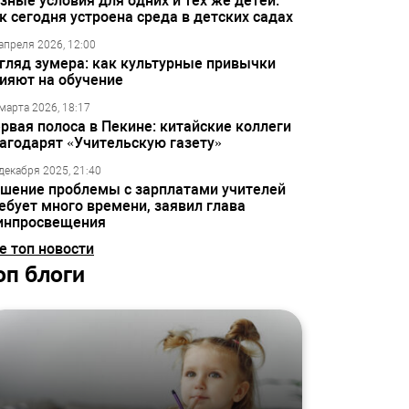
зные условия для одних и тех же детей:
к сегодня устроена среда в детских садах
апреля 2026, 12:00
гляд зумера: как культурные привычки
ияют на обучение
марта 2026, 18:17
рвая полоса в Пекине: китайские коллеги
агодарят «Учительскую газету»
декабря 2025, 21:40
шение проблемы с зарплатами учителей
ебует много времени, заявил глава
инпросвещения
е топ новости
оп блоги