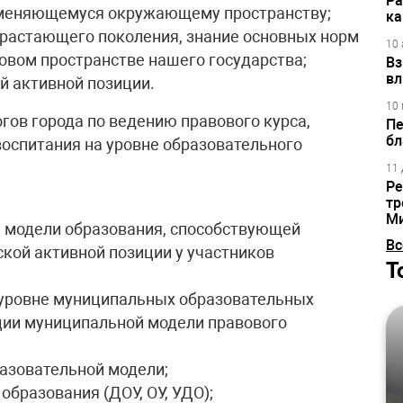
Ра
 меняющемуся окружающему пространству;
ка
драстающего поколения, знание основных норм
10 
вовом пространстве нашего государства;
Вз
вл
й активной позиции.
10 
гов города по ведению правового курса,
Пе
бл
оспитания на уровне образовательного
11 
Ре
тр
М
 модели образования, способствующей
Вс
кой активной позиции у участников
Т
 уровне муниципальных образовательных
ции муниципальной модели правового
азовательной модели;
бразования (ДОУ, ОУ, УДО);