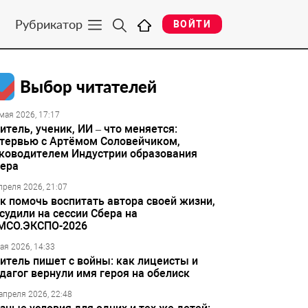
Рубрикатор
ВОЙТИ
Выбор читателей
мая 2026, 17:17
итель, ученик, ИИ – что меняется:
тервью с Артёмом Соловейчиком,
ководителем Индустрии образования
ера
преля 2026, 21:07
к помочь воспитать автора своей жизни,
судили на сессии Сбера на
МСО.ЭКСПО-2026
ая 2026, 14:33
итель пишет с войны: как лицеисты и
дагог вернули имя героя на обелиск
апреля 2026, 22:48