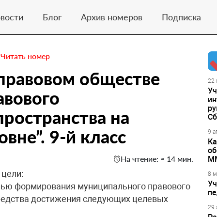
вости
Блог
Архив номеров
Подписка
.
Читать номер
 правовом обществе
22 
Уч
авового
ин
ру
пространства на
Сб
вне”. 9-й класс
9 а
Ка
об
На чтение: ≈ 14 мин.
М
 цели:
8 м
Уч
лью формирования муниципального правового
пе
средства достижения следующих целевых
29 