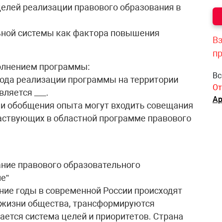
елей реализации правового образования в
ьной системы как фактора повышения
Вз
п
полнением программы:
Вс
хода реализации программы на территории
От
ляется ___.
Ар
я и обобщения опыта могут входить совещания
частвующих в областной программе правового
ние правового образовательного
е”
дние годы в современной России происходят
 жизни общества, трансформируются
ется система целей и приоритетов. Страна