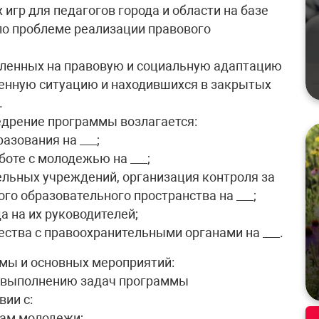
игр для педагогов города и области на базе
по проблеме реализации правового
вленных на правовую и социальную адаптацию
ненную ситуацию и находившихся в закрытых
.
едрение программы возлагается:
азования на ___;
боте с молодежью на ___;
льных учреждений, организация контроля за
го образовательного пространства на ___;
а на их руководителей;
ества с правоохранительными органами на ___.
мы и основных мероприятий:
о выполнению задач программы
вии с:
лам молодежи;