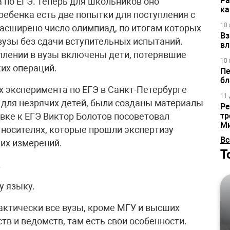
Ра
 по ЕГЭ. Теперь для школьников оно
ка
 ребенка есть две попытки для поступления с
10 
расширено число олимпиад, по итогам которых
Вз
вузы без сдачи вступительных испытаний.
вл
уплении в вузы включены дети, потерявшие
10 
ких операций.
Пе
бл
х эксперимента по ЕГЭ в Санкт-Петербурге
11 
 для незрячих детей, были созданы материалы
Ре
вке к ЕГЭ Виктор Болотов посоветовал
тр
М
 носителях, которые прошли экспертизу
Вс
их измерений.
Т
.
у языку.
рактически все вузы, кроме МГУ и высших
в и ведомств, там есть свои особенности.