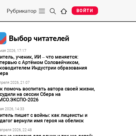
Рубрикатор
ВОЙТИ
Выбор читателей
мая 2026, 17:17
итель, ученик, ИИ – что меняется:
тервью с Артёмом Соловейчиком,
ководителем Индустрии образования
ера
преля 2026, 21:07
к помочь воспитать автора своей жизни,
судили на сессии Сбера на
МСО.ЭКСПО-2026
ая 2026, 14:33
итель пишет с войны: как лицеисты и
дагог вернули имя героя на обелиск
апреля 2026, 22:48