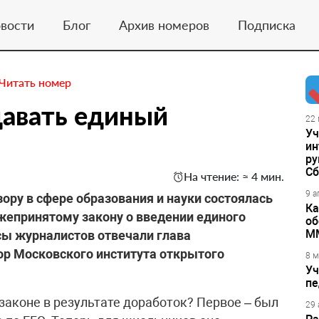
вости
Блог
Архив номеров
Подписка
Читать номер
давать единый
22 
Уч
ин
ру
Сб
На чтение: ≈ 4 мин.
9 а
ору в сфере образования и науки состоялась
Ка
жепринятому закону о введении единого
об
М
сы журналистов отвечали глава
ор Московского института открытого
8 м
Уч
пе
 законе в результате доработок? Первое – был
29 