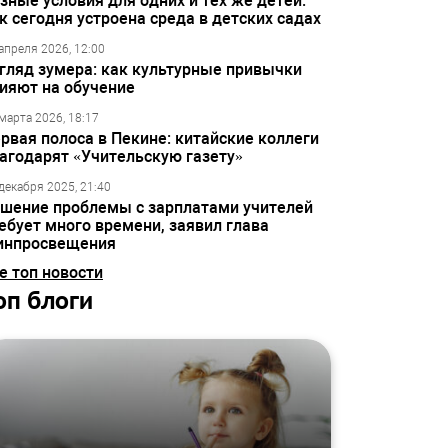
зные условия для одних и тех же детей:
к сегодня устроена среда в детских садах
апреля 2026, 12:00
гляд зумера: как культурные привычки
ияют на обучение
марта 2026, 18:17
рвая полоса в Пекине: китайские коллеги
агодарят «Учительскую газету»
декабря 2025, 21:40
шение проблемы с зарплатами учителей
ебует много времени, заявил глава
инпросвещения
е топ новости
оп блоги