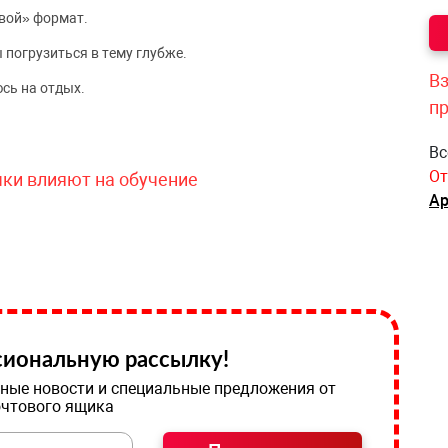
вой» формат.
 погрузиться в тему глубже.
Вз
сь на отдых.
п
Вс
От
чки влияют на обучение
Ар
иональную рассылку!
ные новости и специальные предложения от
очтового ящика