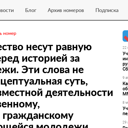
вости
Блог
Архив номеров
Подписка
ь номер
ество несут равную
22 
Уч
еред историей за
ин
ру
жи. Эти слова не
Сб
нцептуальная суть,
9 а
Ка
вместной деятельности
об
М
венному,
8 м
Уч
и гражданскому
пе
ющейся молодежи
29 