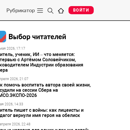
Рубрикатор
ВОЙТИ
Выбор читателей
мая 2026, 17:17
итель, ученик, ИИ – что меняется:
тервью с Артёмом Соловейчиком,
ководителем Индустрии образования
ера
преля 2026, 21:07
к помочь воспитать автора своей жизни,
судили на сессии Сбера на
МСО.ЭКСПО-2026
ая 2026, 14:33
итель пишет с войны: как лицеисты и
дагог вернули имя героя на обелиск
апреля 2026, 22:48