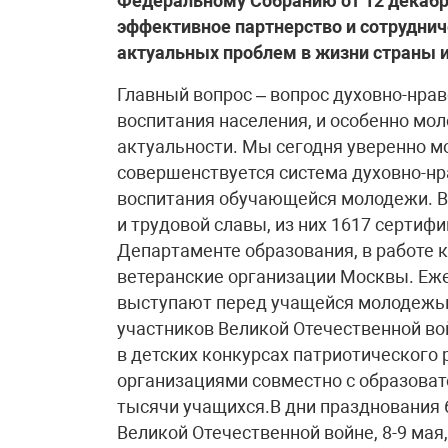
Федеральному Собранию от 12 декабря
эффективное партнерство и сотруднич
актуальных проблем в жизни страны 
Главный вопрос – вопрос духовно-нравственного, патриотического и гражданского воспитания населения, и особенно молодежи, – никогда не терял и не потеряет своей актуальности. Мы сегодня уверенно можем заявить о том, что в Москве создана и совершенствуется система духовно-нравственного, патриотического и гражданского воспитания обучающейся молодежи. В столице действуют около 2000 музеев боевой и трудовой славы, из них 1617 сертифицированных, состоящих на учете в Департаменте образования, в работе которых принимают активное участие ветеранские организации Москвы. Ежегодно в День знаний более 3600 ветеранов выступают перед учащейся молодежью, стали традицией уроки Мужества и встречи участников Великой Отечественной войны с учащимися во всех учебных заведениях, в детских конкурсах патриотического рисунка, проводимых ветеранскими организациями совместно с образовательными учреждениями, принимают участие тысячи учащихся.В дни празднования 65-й годовщины Победы советского народа в Великой Отечественной войне, 8-9 мая, в Москве были проведены более 1200 только общегородских мероприятий, в которых приняли участие свыше 5 млн человек, около половины из них составляла молодежь. Тысяча мероприятий, посвященных 70-летию контрнаступления под Москвой в 1941 году и годовщинам Сталинградской и Курской битв, более чем по 100 номинациям проведена в Москве, многими сотнями измеряются мероприятия, проводимые в округах, районах, в учебных заведениях, учреждениях, организациях и предприятиях столицы.По результатам опроса ВЦИОМ в июле 2013 года были сделаны такие выводы: 97% опрошенных москвичей гордятся историей России, 90% – культурой и искусством, 84% – российскими спортсменами, 76% – сильной армией, 61% – позицией России на международной арене, 60% – российской наукой и учеными. По опросам москвичей от 18 лет и старше в 2009 году к патриотам себя относили 84,1%, из них уважение к истории страны и памяти прошлых поколений было у 58,1%. За прошедший период этот показатель вырос на 39%. Выше всего гордость за победу советского народа в Великой Отечественной войне 1941-1945 годов, за развитие советской науки и технологий, позволивших человечеству выйти в космическое пространство, за высокие нравственные стандарты советской культуры, искусства и спорта. Мы считаем справедливым оценивать такой всплеск роста уважения к истории своей Родины москвичами как результат большой совместной работы Правительства Москвы, системы столичного образования, ветеранских организаций и других институтов гражданского общества по духовно-нравственному, патриотическому и гражданскому воспитанию населения столицы. 6 июня 2013 года в торжественной обстановке на Поклонной горе (что очень символично) дважды Герой Социалистического Труда, член Совета Федерации РФ, председатель МГСВ Владимир Долгих и министр Правительства Москвы, руководитель Департамента образования, доктор педагогических наук Исаак Калина подписали соглашение «О сотрудничестве и совместной деятельности в области патриотического, духовно-нравственного и гражданского воспитания обучающихся образовательных учреждений Москвы», к которому приложен комплексный план конкретных мероприятий по проведению этой работы, который по уровню содержания, целеустремленности и насыщенности вполне можно назвать программой.Соглашение предусматривает активизацию деятельности действующих и создание новых общественных советов при учебных заведениях, широкое участие общественности в их деятельности. В Москве уже давно существует практика, когда общественные советы при учебных заведениях создают приказами их первых руководителей, которые при этом обычно председателями этих советов в большинстве случаев не становятся. Состав советов подбирает руководство учебного заведения из людей, ему угодных и полезных. Роль таких советов очень невелика, они работают в совещательном режиме, зачастую формально, оказывая небольшое влияние на содержание и эффективность учебного и воспитательного процессов. Мы сейчас совместно разрабатываем новое положение «Об общественном совете учебного заведения». Председателем совета должен быть первый руководитель учебного заведения, в его состав должны входить представители педагогического коллектива, соответствующей территориальной ветеранской организации (обязательно), родительского актива, наиболее влиятельных общественных организаций, бизнес-сообщества, науки, культуры, спорта, военных, военизированных и силовых ведомств, правоохранительных органов, муниципальной власти, представители обучающейся молодежи. Учреждать совет может по-прежнему своим приказом руководитель учебного заведения, но советы не должны быть контролирующими, ревизирующими общественными органами, они призваны бы