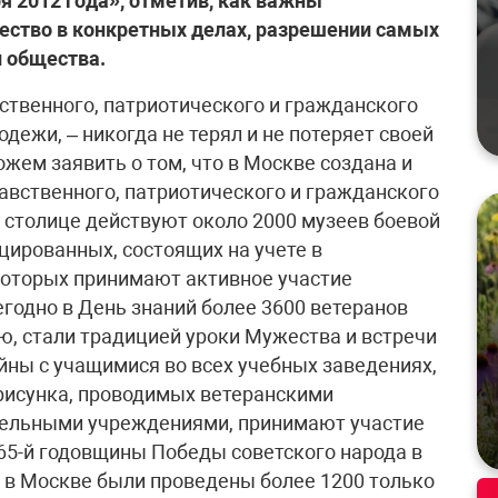
 2012 года», отметив, как важны
ество в конкретных делах, разрешении самых
и общества.
ть первыми и надежными помощниками руководства учебного заведения и его педагогического коллектива в проведении работы по духовно-нравственному, патриотическому и гражданскому воспитанию обучающихся.В проекте положения мы предусматриваем введение для учащихся и студентов старших классов и курсов факультативных зачетов по духовно-нравственной, патриотической и гражданской тематике. Ими могут быть сочинения на конкретную тему, рефераты, выступления в печати, на конференциях, семинарах, круглых столах, в клубах, участие в дискуссиях. Порядок, формы и методы проведения зачетов разработает само учебное заведение, сведет их в положение, которое утвердит на общественном совете.Мы считаем, что необходимо внести новое направление в нашей совместной работе – «Воспитание воспитателей». Для этого было бы полезно в каждом учебном заведении иметь специальный план или программу, которая бы предусматривала проведение семинаров, слушаний, лекций, полезных встреч для педагогического состава учебных заведений и ветеранского актива по духовно-нравственным, патриотическим и гражданским вопросам. Думаем, не реже одного раза в год в каждом учебном заведении должны проходить по этой тематике совместные научно-практические конференции, в которых бы на равных участвовали преподаватели, представители общественности и сами учащиеся. При этом учащиеся должны быть не просто слушателями, но и докладчиками, содокладчиками, выступающими. Такие мероприятия, которые нужно тщательно готовить в неторопливом режиме, были бы полезны не только учащимся, но и преподавателям, можно было бы создать из преподавателей и представителей общественности группы консультантов, которые помогали бы ребятам подготовиться к выступлению. Наверное, могла бы быть какая-то состязательность на право участия в такой конференции, как среди преподавателей, так и среди учащихся. Надо решительно изгонять из учебных заведений настроения, когда преподаватели-предметники считают, что заниматься духовно-нравственным и патриотическим воспитанием должны только гуманитарии, что это их удел. Пусть физик расскажет ребятам, какой вклад в Великую Победу внесли его коллеги-физики, а биолог – про биологов, пусть и математик скажет свое слово.В комплексе мероприятий по реализации принятого соглашения предусмотрено повышение уровня культурно-этического воспитания учащихся. Нам кажутся интересными предложения о том, чтобы учреждения культуры Москвы: государственные и частные театры, музеи, концертные организации, студии, вузы культурной ориентации, филармонические предприятия, творческие коллективы, консерватории и музыкальные училища, телекомпании, киностудии, газеты и журналы, научные учреждения и другие взяли шефство над школами. В Москве, мы надеемся, удастся развернуть движение «Культуру в школы!». В учебные заведения с добрым словом и наставлением должны прийти знатные ученые, деятели культуры, искусства, известные артисты, музыканты, кинематографисты, художники, поэты, писатели. Многие из них ныне стали ветеранами, им есть что рассказать молодежи и есть чему ее научить. Будет очень полезно по подобию уроков Мужества проводить в школах уроки этики, тут и у ветеранов, и у работников образования непочатый край работы.Мы рекомендуем учебным заведениям разработать, широко обсудить в среде обучающихся и в последующем принять нравственные, моральные или этические кодексы, хартии, уставы, заповеди (пусть каждый коллектив назовет по-своему). Важно, чтобы учащаяся молодежь не восприняла такие документы как обязаловку, спущенную сверху, а увидела в них собственное творение, чтобы эти общественно-нормативные акты базировались на славных исторически сложившихся в России нравственных и духовных ценностях.Страна готовится достойно отметить 70-ю годовщину Победы советского народа в Великой Отечественной войне 1941-1945 гг. Военно-патриотическое воспитание в это время приобретает особое значение, в нем важное место занимают музеи боевой и трудовой славы. Роль и влияние музеев в учебных заведениях надо значительно и ощутимо поднимать, сделать так, чтобы школьный музей боевой и трудовой славы стал постоянно действующей и совершенствующейся структурой учебного и воспитательного процессов. Мы приступили сейчас к разработке системы индикаторов оценки работы музеев учебных заведений. Разработка индикаторной системы не такое простое дело, как кажется на первый взгляд, здесь нужно содружество теоретиков и практиков, методистов и психологов, педагогов и общественности и обязательно самих обучающихся. Считаем, что важно сформировать своеобразную программу обязательной деятельности музеев, а уж она будет обогащаться местными творческими инициативами. Школьные музеи призваны стать своеобразными методическими центрами работы и педагогического коллектива, и общественности по воспитанию учащейся молодежи. В них должны быть необходимые материалы и пособия по духовно-нравственному, патриотическому и гражданскому воспитанию. При этом информационные массивы должны быть компьютеризированы, чтобы любой учитель или ученик за считанные минуты мог найти нужный ему материал. Музеи следует пополнить материалами по трудовому воспитанию, в редком музее сейчас встретишь экспозицию на тему «Учителя – ветераны нашей школы», да еще с отзывами бывших учащихся о своих любимых учителях, а ведь воспитательное значение такой экспозиции трудно пе