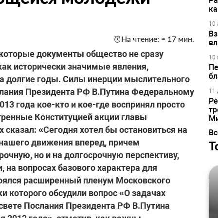
Ра
ка
10 
Вз
На чтение: ≈ 17 мин.
вл
некоторые документы общество не сразу
10 
как исторически значимые явления,
Пе
бл
а долгие годы. Силы инерции мыслительного
слания Президента РФ В.Путина Федеральному
11 
Ре
013 года кое-кто и кое-где воспринял просто
тр
тренные Конституцией акции главы
М
их сказал: «Сегодня хотел бы остановиться на
Вс
нашего движения вперед, причем
Т
рочную, но и на долгосрочную перспективу,
, на вопросах базового характера для
стоялся расширенный пленум Московского
ки которого обсудили вопрос «О задачах
 свете Послания Президента РФ В.Путина