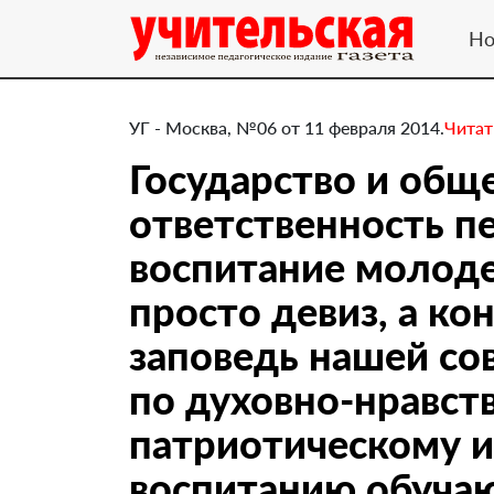
Но
УГ - Москва, №06 от 11 февраля 2014.
Читат
Государство и общ
ответственность п
воспитание молоде
просто девиз, а ко
заповедь нашей со
по духовно-нравст
патриотическому 
воспитанию обуча