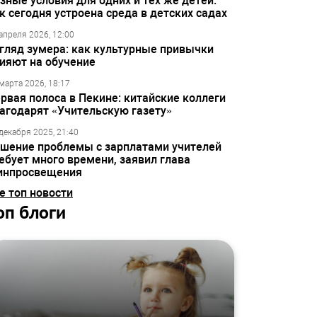
зные условия для одних и тех же детей:
к сегодня устроена среда в детских садах
апреля 2026, 12:00
гляд зумера: как культурные привычки
ияют на обучение
марта 2026, 18:17
рвая полоса в Пекине: китайские коллеги
агодарят «Учительскую газету»
декабря 2025, 21:40
шение проблемы с зарплатами учителей
ебует много времени, заявил глава
инпросвещения
е топ новости
оп блоги