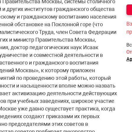
Вз
п
Вс
От
Ар