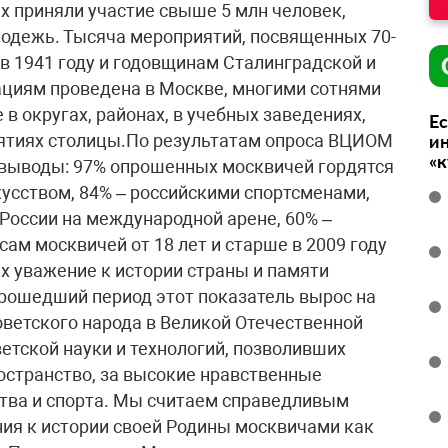
Ес
ин
«