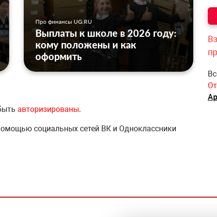
Про финансы UG.RU
Выплаты к школе в 2026 году:
Вз
кому положены и как
п
оформить
Вс
От
Ар
 быть
авторизированы
.
 помощью социальных сетей ВК и Одноклассники