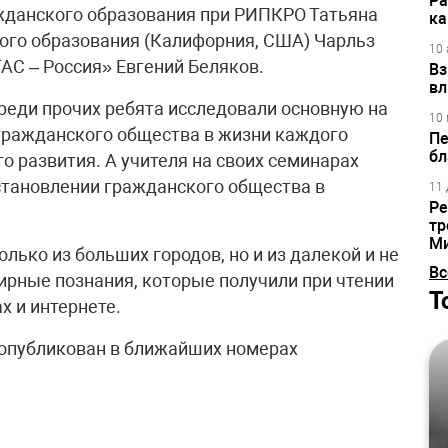
Ра
жданского образования при РИПКРО Татьяна
ка
ого образования (Калифорния, США) Чарльз
10 
АС – Россия» Евгений Беляков.
Вз
вл
реди прочих ребята исследовали основную на
10 
гражданского общества в жизни каждого
Пе
бл
го развития. А учителя на своих семинарах
становлении гражданского общества в
11 
Ре
тр
М
лько из больших городов, но и из далекой и не
Вс
ирные познания, которые получили при чтении
Т
х и интернете.
 опубликован в ближайших номерах