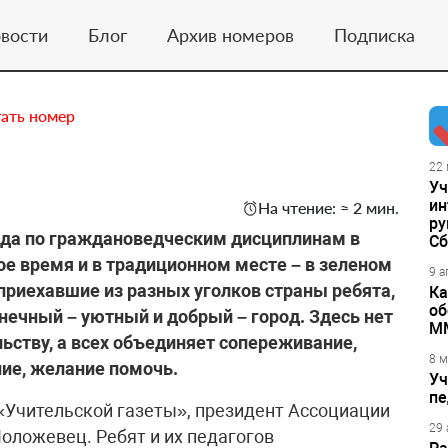
вости
Блог
Архив номеров
Подписка
ать номер
22 
Уч
ин
На чтение: ≈ 2 мин.
ру
да по граждановедческим дисциплинам в
Сб
ое время и в традиционном месте – в зеленом
9 а
приехавшие из разных уголков страны ребята,
Ка
об
нечный – уютный и добрый – город. Здесь нет
М
ьству, а всех объединяет сопереживание,
8 м
ние, желание помочь.
Уч
пе
«Учительской газеты», президент Ассоциации
29 
оложевец. Ребят и их педагогов