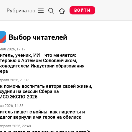
Рубрикатор
ВОЙТИ
Выбор читателей
мая 2026, 17:17
итель, ученик, ИИ – что меняется:
тервью с Артёмом Соловейчиком,
ководителем Индустрии образования
ера
преля 2026, 21:07
к помочь воспитать автора своей жизни,
судили на сессии Сбера на
МСО.ЭКСПО-2026
ая 2026, 14:33
итель пишет с войны: как лицеисты и
дагог вернули имя героя на обелиск
апреля 2026, 22:48