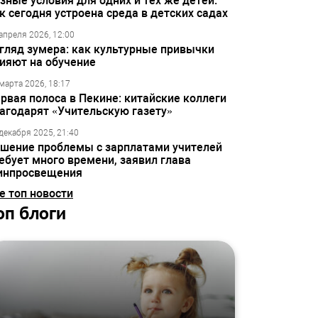
зные условия для одних и тех же детей:
к сегодня устроена среда в детских садах
апреля 2026, 12:00
гляд зумера: как культурные привычки
ияют на обучение
марта 2026, 18:17
рвая полоса в Пекине: китайские коллеги
агодарят «Учительскую газету»
декабря 2025, 21:40
шение проблемы с зарплатами учителей
ебует много времени, заявил глава
инпросвещения
е топ новости
оп блоги