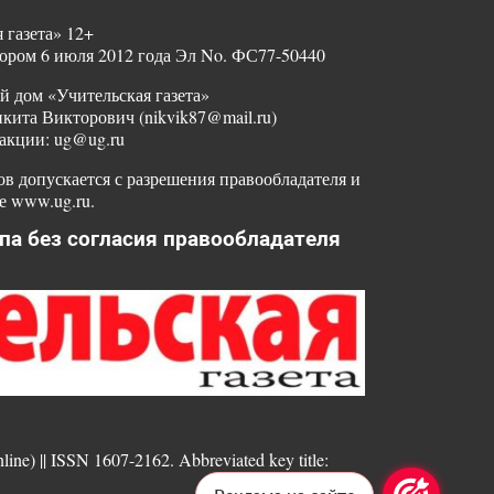
 газета» 12+
ором 6 июля 2012 года Эл No. ФС77-50440
й дом «Учительская газета»
ита Викторович (nikvik87@mail.ru)
акции: ug@ug.ru
в допускается с разрешения правообладателя и
е www.ug.ru.
па без согласия правообладателя
nline) || ISSN 1607-2162. Abbreviated key title: