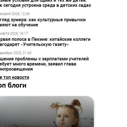
зные условия для одних и тех же детей:
к сегодня устроена среда в детских садах
апреля 2026, 12:00
гляд зумера: как культурные привычки
ияют на обучение
марта 2026, 18:17
рвая полоса в Пекине: китайские коллеги
агодарят «Учительскую газету»
декабря 2025, 21:40
шение проблемы с зарплатами учителей
ебует много времени, заявил глава
инпросвещения
е топ новости
оп блоги