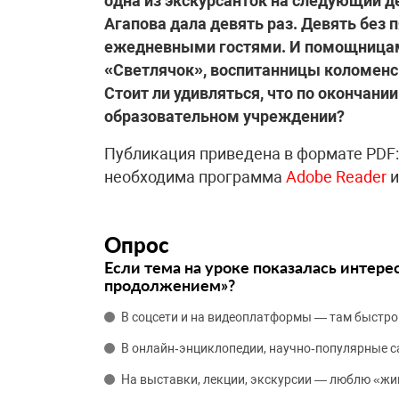
одна из экскурсанток на следующий де
Агапова дала девять раз. Девять без 
ежедневными гостями. И помощницами
«Светлячок», воспитанницы коломенс
Стоит ли удивляться, что по окончани
образовательном учреждении?
Публикация приведена в формате PDF:
необходима программа
Adobe Reader
и
Опрос
Если тема на уроке показалась интере
продолжением»?
В соцсети и на видеоплатформы — там быстро
В онлайн‑энциклопедии, научно‑популярные 
На выставки, лекции, экскурсии — люблю «жи