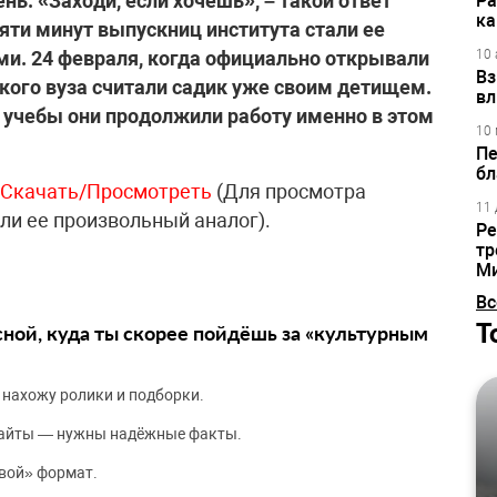
нь. «Заходи, если хочешь», – такой ответ
Ра
ка
пяти минут выпускниц института стали ее
. 24 февраля, когда официально открывали
10 
Вз
кого вуза считали садик уже своим детищем.
вл
и учебы они продолжили работу именно в этом
10 
Пе
бл
Скачать/Просмотреть
(Для просмотра
11 
ли ее произвольный аналог).
Ре
тр
М
Вс
Т
сной, куда ты скорее пойдёшь за «культурным
 нахожу ролики и подборки.
сайты — нужны надёжные факты.
вой» формат.