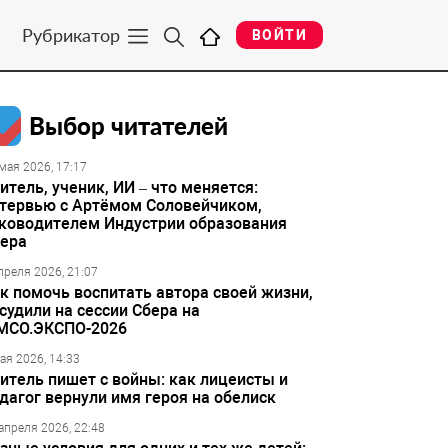
Рубрикатор
ВОЙТИ
Выбор читателей
мая 2026, 17:17
итель, ученик, ИИ – что меняется:
тервью с Артёмом Соловейчиком,
ководителем Индустрии образования
ера
преля 2026, 21:07
к помочь воспитать автора своей жизни,
судили на сессии Сбера на
МСО.ЭКСПО-2026
ая 2026, 14:33
итель пишет с войны: как лицеисты и
дагог вернули имя героя на обелиск
апреля 2026, 22:48