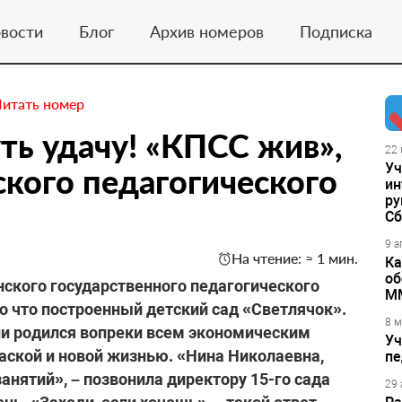
вости
Блог
Архив номеров
Подписка
Читать номер
уть удачу! «КПСС жив»,
22 
Уч
ского педагогического
ин
ру
Сб
9 а
На чтение: ≈ 1 мин.
Ка
об
нского государственного педагогического
М
о что построенный детский сад «Светлячок».
8 м
и родился вопреки всем экономическим
Уч
раской и новой жизнью. «Нина Николаевна,
пе
занятий», – позвонила директору 15-го сада
29 