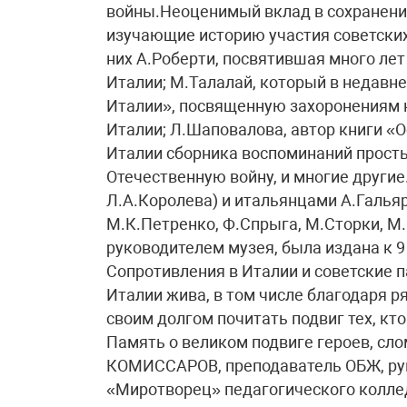
войны.Неоценимый вклад в сохранение
изучающие историю участия советских
них А.Роберти, посвятившая много лет
Италии; М.Талалай, который в недавн
Италии», посвященную захоронениям 
Италии; Л.Шаповалова, автор книги «О
Италии сборника воспоминаний прост
Отечественную войну, и многие други
Л.А.Королева) и итальянцами А.Галья
М.К.Петренко, Ф.Спрыга, М.Сторки, М.
руководителем музея, была издана к 9
Сопротивления в Италии и советские 
Италии жива, в том числе благодаря 
своим долгом почитать подвиг тех, кт
Память о великом подвиге героев, сл
КОМИССАРОВ, преподаватель ОБЖ, рук
«Миротворец» педагогического колл