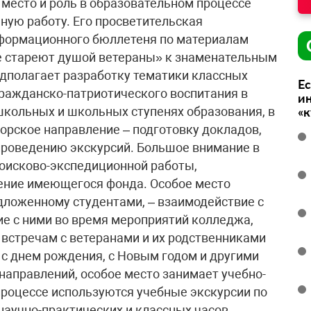
 место и роль в образовательном процессе
ную работу. Его просветительская
нформационного бюллетеня по материалам
е стареют душой ветераны» к знаменательным
дполагает разработку тематики классных
Ес
ражданско-патриотического воспитания в
ин
школьных и школьных ступенях образования, в
«
торское направление – подготовку докладов,
 проведению экскурсий. Большое внимание в
поисково-экспедиционной работы,
ление имеющегося фонда. Особое место
дложенному студентами, – взаимодействие с
е с ними во время мероприятий колледжа,
встречам с ветеранами и их родственниками
 с днем рождения, с Новым годом и другими
аправлений, особое место занимает учебно-
процессе используются учебные экскурсии по
научно-практических и классных часов,