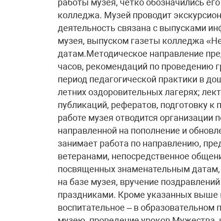
работы музея, четко обозначились его
колледжа. Музей проводит экскурсион
деятельность связана с выпусками и
музея, выпуском газеты колледжа «Н
датам.Методическое направление пре
часов, рекомендаций по проведению г
период педагогической практики в до
летних оздоровительных лагерях; лек
публикаций, рефератов, подготовку к
работе музея отводится организации 
направленной на пополнение и обнов
занимает работа по направлению, пре
ветеранами, непосредственное общени
посвященных знаменательным датам, 
на базе музея, вручение поздравлений
праздниками. Кроме указанных выше н
воспитательное – в образовательном 
музею, проведение уроков Мужества, 