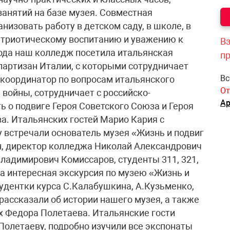
занятий на базе музея. Совместная
низовать работу в детском саду, в школе, в
атриотическому воспитанию и уважению к
Вз
ода наш колледж посетила итальянская
п
артизан Италии, с которыми сотрудничает
Вс
координатор по вопросам итальянского
От
войны, сотрудничает с российско-
Ар
ь о подвиге Героя Советского Союза и Героя
. Итальянских гостей Марио Кария с
у встречали основатель музея «Жизнь и подвиг
н, директор колледжа Николай Александрович
Владимирович Комиссаров, студенты 311, 321,
на интересная экскурсия по музею «Жизнь и
тудентки курса С.Калабушкина, А.Кузьменко,
рассказали об истории нашего музея, а также
ах Федора Полетаева. Итальянские гости
олетаеву, подробно изучили все экспонаты