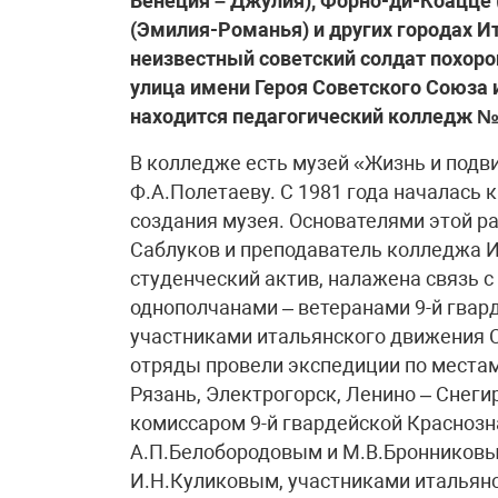
Венеция – Джулия), Форно-ди-Коацце 
(Эмилия-Романья) и других городах И
неизвестный советский солдат похорон
улица имени Героя Советского Союза 
находится педагогический колледж №
В колледже есть музей «Жизнь и подви
Ф.А.Полетаеву. С 1981 года началась 
создания музея. Основателями этой р
Саблуков и преподаватель колледжа И
студенческий актив, налажена связь с
однополчанами – ветеранами 9-й гвар
участниками итальянского движения 
отряды провели экспедиции по местам
Рязань, Электрогорск, Ленино – Снеги
комиссаром 9-й гвардейской Красноз
А.П.Белобородовым и М.В.Бронниковы
И.Н.Куликовым, участниками итальян