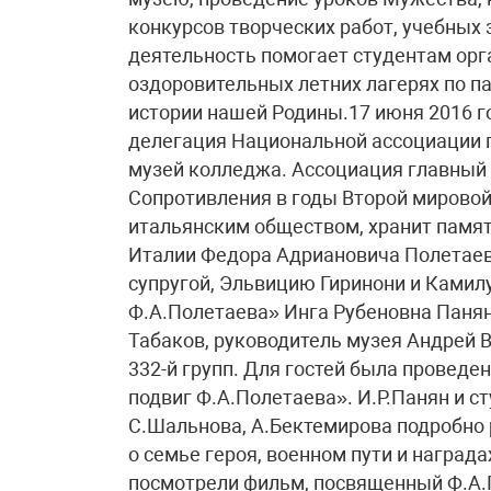
конкурсов творческих работ, учебных 
деятельность помогает студентам орга
оздоровительных летних лагерях по п
истории нашей Родины.17 июня 2016 г
делегация Национальной ассоциации п
музей колледжа. Ассоциация главный 
Сопротивления в годы Второй мировой 
итальянским обществом, хранит памят
Италии Федора Адриановича Полетаева
супругой, Эльвицию Гиринони и Камил
Ф.А.Полетаева» Инга Рубеновна Паня
Табаков, руководитель музея Андрей 
332-й групп. Для гостей была проведе
подвиг Ф.А.Полетаева». И.Р.Панян и с
С.Шальнова, А.Бектемирова подробно 
о семье героя, военном пути и наград
посмотрели фильм, посвященный Ф.А.П