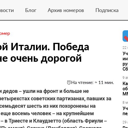
вости
Блог
Архив номеров
Подписка
номер
ой Италии. Победа
22 
Уч
не очень дорогой
ин
ру
Сб
9 а
На чтение: ≈ 11 мин.
Ка
об
и дедов – ушли на фронт и больше не
М
четырехстах советских партизанах, павших за
8 м
семьдесят шесть из них похоронены на
Уч
еще восемь человек – на крупнейшем
пе
 в Триесте и Клаудзетто (область Фриули –
29 