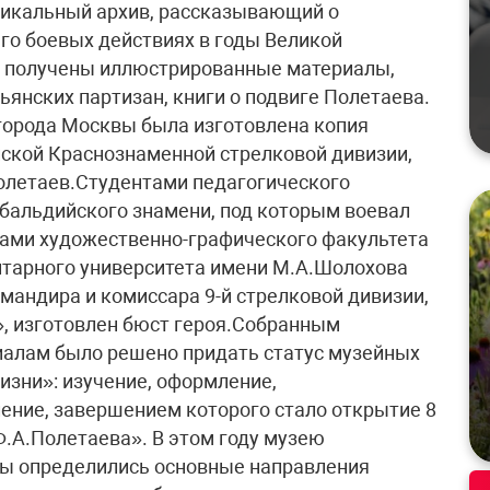
никальный архив, рассказывающий о
его боевых действиях в годы Великой
и получены иллюстрированные материалы,
янских партизан, книги о подвиге Полетаева.
города Москвы была изготовлена копия
йской Краснознаменной стрелковой дивизии,
Полетаев.Студентами педагогического
бальдийского знамени, под которым воевал
ками художественно-графического факультета
итарного университета имени М.А.Шолохова
мандира и комиссара 9-й стрелковой дивизии,
, изготовлен бюст героя.Собранным
иалам было решено придать статус музейных
изни»: изучение, оформление,
ение, завершением которого стало открытие 8
Ф.А.Полетаева». В этом году музею
ды определились основные направления