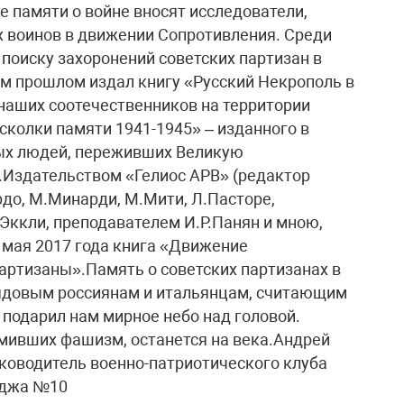
 памяти о войне вносят исследователи,
 воинов в движении Сопротивления. Среди
 поиску захоронений советских партизан в
ем прошлом издал книгу «Русский Некрополь в
наших соотечественников на территории
сколки памяти 1941-1945» – изданного в
ых людей, переживших Великую
е.Издательством «Гелиос АРВ» (редактор
рдо, М.Минарди, М.Мити, Л.Пасторе,
Эккли, преподавателем И.Р.Панян и мною,
 мая 2017 года книга «Движение
партизаны».Память о советских партизанах в
рядовым россиянам и итальянцам, считающим
о подарил нам мирное небо над головой.
омивших фашизм, останется на века.Андрей
оводитель военно-патриотического клуба
еджа №10