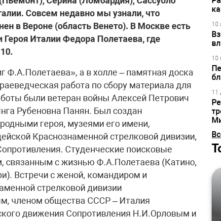
(Пьемонт), Серина (Ломбардия), Сассуоло
Ра
ка
талии. Совсем недавно мы узнали, что
ен в Вероне (область Венето). В Москве есть
10 
Вз
и Героя Италии Федора Полетаева, где
вл
10.
10 
Пе
г Ф.А.Полетаева», а в холле – памятная доска
бл
краеведческая работа по сбору материала для
11 
аботы были ветеран войны Алексей Петрович
Ре
нга Рубеновна Панян. Был создан
тр
М
 родными героя, музеями его имени,
Вс
дейской Краснознаменной стрелковой дивизии,
Т
Сопротивления. Студенческие поисковые
, связанным с жизнью Ф.А.Полетаева (Катино,
ри). Встречи с женой, командиром и
наменной стрелковой дивизии
м, членом общества СССР – Италия
ского движения Сопротивления Н.И.Орловым и