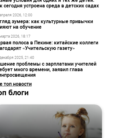
зные условия для одних и тех же детей:
к сегодня устроена среда в детских садах
апреля 2026, 12:00
гляд зумера: как культурные привычки
ияют на обучение
марта 2026, 18:17
рвая полоса в Пекине: китайские коллеги
агодарят «Учительскую газету»
декабря 2025, 21:40
шение проблемы с зарплатами учителей
ебует много времени, заявил глава
инпросвещения
е топ новости
оп блоги