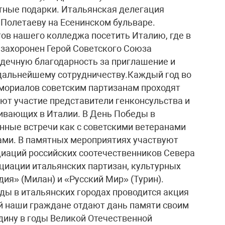
тные подарки. Итальянская делегация
Полетаеву на Есенинском бульваре.
тов нашего колледжа посетить Италию, где в
 захоронен Герой Советского Союза
дечную благодарность за приглашение и
 дальнейшему сотрудничеству.Каждый год во
мориалов советским партизанам проходят
ют участие представители генконсульства и
ивающих в Италии. В День Победы в
нные встречи как с советскими ветеранами
нами. В памятных мероприятиях участвуют
циаций российских соотечественников Севера
циации итальянских партизан, культурных
ия» (Милан) и «Русский Мир» (Турин).
еды в итальянских городах проводится акция
й наши граждане отдают дань памяти своим
ину в годы Великой Отечественной