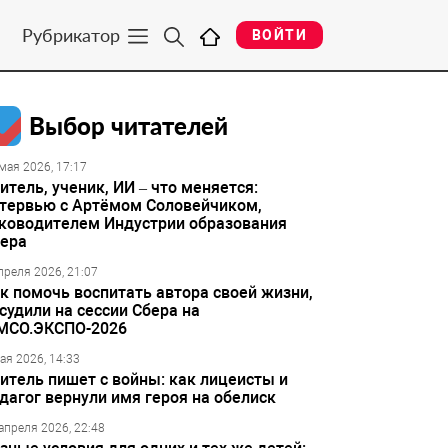
Рубрикатор
ВОЙТИ
Выбор читателей
мая 2026, 17:17
итель, ученик, ИИ – что меняется:
тервью с Артёмом Соловейчиком,
ководителем Индустрии образования
ера
преля 2026, 21:07
к помочь воспитать автора своей жизни,
судили на сессии Сбера на
МСО.ЭКСПО-2026
ая 2026, 14:33
итель пишет с войны: как лицеисты и
дагог вернули имя героя на обелиск
апреля 2026, 22:48