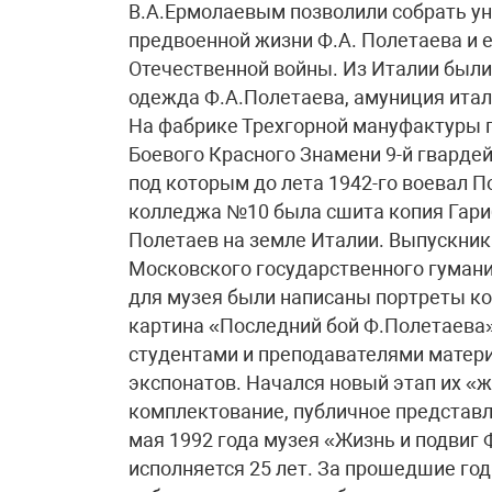
В.А.Ермолаевым позволили собрать у
предвоенной жизни Ф.А. Полетаева и 
Отечественной войны. Из Италии был
одежда Ф.А.Полетаева, амуниция италь
На фабрике Трехгорной мануфактуры 
Боевого Красного Знамени 9-й гварде
под которым до лета 1942-го воевал 
колледжа №10 была сшита копия Гари
Полетаев на земле Италии. Выпускни
Московского государственного гуман
для музея были написаны портреты ко
картина «Последний бой Ф.Полетаева»
студентами и преподавателями матер
экспонатов. Начался новый этап их «ж
комплектование, публичное представл
мая 1992 года музея «Жизнь и подвиг 
исполняется 25 лет. За прошедшие го