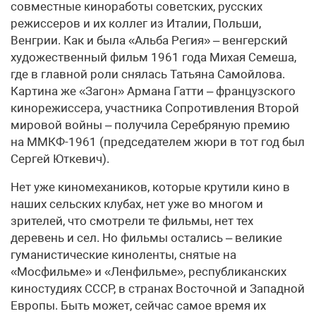
совместные киноработы советских, русских
режиссеров и их коллег из Италии, Польши,
Венгрии. Как и была «Альба Регия» – венгерский
художественный фильм 1961 года Михая Семеша,
где в главной роли снялась Татьяна Самойлова.
Картина же «Загон» Армана Гатти – французского
кинорежиссера, участника Сопротивления Второй
мировой войны – получила Серебряную премию
на ММКФ-1961 (председателем жюри в тот год был
Сергей Юткевич).
Нет уже киномехаников, которые крутили кино в
наших сельских клубах, нет уже во многом и
зрителей, что смотрели те фильмы, нет тех
деревень и сел. Но фильмы остались – великие
гуманистические киноленты, снятые на
«Мосфильме» и «Ленфильме», республиканских
киностудиях СССР, в странах Восточной и Западной
Европы. Быть может, сейчас самое время их