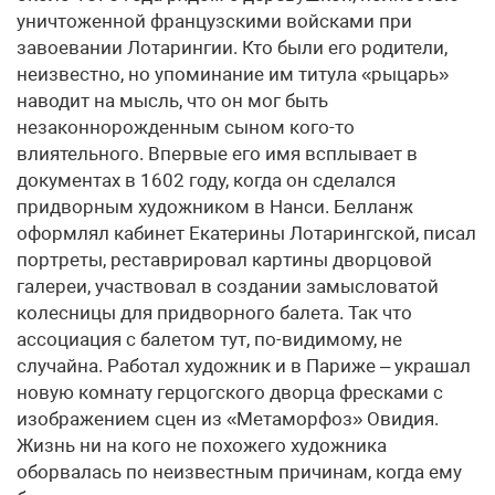
уничтоженной французскими войсками при
завоевании Лотарингии. Кто были его родители,
неизвестно, но упоминание им титула «рыцарь»
наводит на мысль, что он мог быть
незаконнорожденным сыном кого-то
влиятельного. Впервые его имя всплывает в
документах в 1602 году, когда он сделался
придворным художником в Нанси. Белланж
оформлял кабинет Екатерины Лотарингской, писал
портреты, реставрировал картины дворцовой
галереи, участвовал в создании замысловатой
колесницы для придворного балета. Так что
ассоциация с балетом тут, по-видимому, не
случайна. Работал художник и в Париже – украшал
новую комнату герцогского дворца фресками с
изображением сцен из «Метаморфоз» Овидия.
Жизнь ни на кого не похожего художника
оборвалась по неизвестным причинам, когда ему