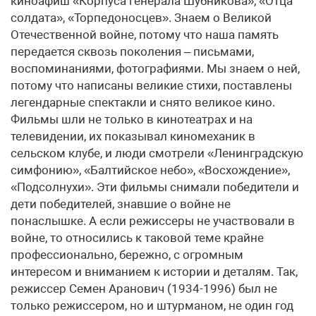
киноафиш «Корпуса генерала Шубникова», «Отца
солдата», «Торпедоносцев». Знаем о Великой
Отечественной войне, потому что наша память
передается сквозь поколения – письмами,
воспоминаниями, фотографиями. Мы знаем о ней,
потому что написаны великие стихи, поставлены
легендарные спектакли и снято великое кино.
Фильмы шли не только в кинотеатрах и на
телевидении, их показывал киномеханик в
сельском клубе, и люди смотрели «Ленинградскую
симфонию», «Балтийское небо», «Восхождение»,
«Подсолнухи». Эти фильмы снимали победители и
дети победителей, знавшие о войне не
понаслышке. А если режиссеры не участвовали в
войне, то относились к таковой теме крайне
профессионально, бережно, с огромным
интересом и вниманием к истории и деталям. Так,
режиссер Семен Аранович (1934-1996) был не
только режиссером, но и штурманом, не один год