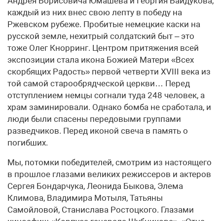
Андрея Борисовича Юмашева и Георгия Байдукова,
каждый из них внес свою лепту в победу на
Ржевском рубеже. Пробитые немецкие каски на
русской земле, нехитрый солдатский быт – это
тоже Олег Кнорринг. Центром притяжения всей
экспозиции стала икона Божией Матери «Всех
скорбящих Радость» первой четверти XVIII века из
той самой старообрядческой церкви… Перед
отступлением немцы согнали туда 248 человек, а
храм заминировали. Однако бомба не сработала, и
люди были спасены передовыми группами
разведчиков. Перед иконой свеча в память о
погибших.
Мы, потомки победителей, смотрим из настоящего
в прошлое глазами великих режиссеров и актеров
Сергея Бондарчука, Леонида Быкова, Элема
Климова, Владимира Мотыля, Татьяны
Самойловой, Станислава Ростоцкого. Глазами