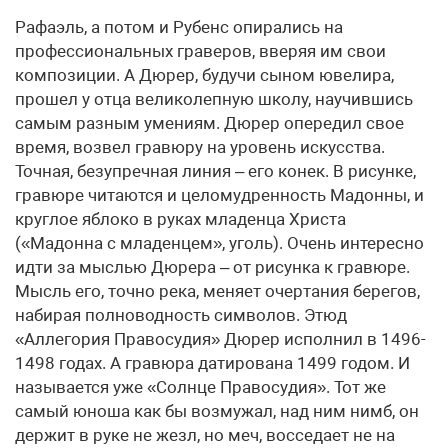
Рафаэль, а потом и Рубенс опирались на
профессиональных граверов, вверяя им свои
композиции. А Дюрер, будучи сыном ювелира,
прошел у отца великолепную школу, научившись
самым разным умениям. Дюрер опередил свое
время, возвел гравюру на уровень искусства.
Точная, безупречная линия – его конек. В рисунке,
гравюре читаются и целомудренность Мадонны, и
круглое яблоко в руках младенца Христа
(«Мадонна с младенцем», уголь). Очень интересно
идти за мыслью Дюрера – от рисунка к гравюре.
Мысль его, точно река, меняет очертания берегов,
набирая полноводность символов. Этюд
«Аллегория Правосудия» Дюрер исполнил в 1496-
1498 годах. А гравюра датирована 1499 годом. И
называется уже «Солнце Правосудия». Тот же
самый юноша как бы возмужал, над ним нимб, он
держит в руке не жезл, но меч, восседает не на