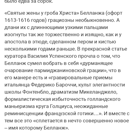
было едва за сорок.
«Святые жены у гроба Христа» Белланжа (офорт
1613-1616 годов) грациозны необыкновенно. А
длани их с длиннющими узкими пальцами
изогнуты так же торжественно и изящно, как и у
апостола в этюде, сделанном пером и кистью
несколькими годами раньше. В прекрасной статье
куратора Василия Успенского прочла о том, что
Белланж сумел вобрать в себя «дурманящее
очарование пармиджаниновской грации», что в
его манере есть и «гравировальные приемы
итальянца Федерико Бароччи, культ элегантности
школы Фонтен­бло, драматизм Микеланджело,
формалистическая избыточность голландского
маньеризма круга Голциуса, неожиданные
реминисценции французской готики…». И вместе с
тем все это «сплетается в нечто совершенно новое
– имя которому Белланж».