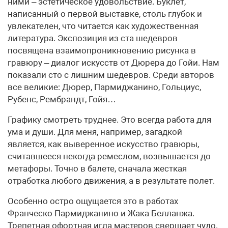
ними – эстетическое удовольствие. Буклет,
написанный о первой выставке, столь глубок и
увлекателен, что читается как художественная
литература. Экспозиция из ста шедевров
посвящена взаимопроникновению рисунка в
гравюру – диалог искусств от Дюрера до Гойи. Нам
показали сто с лишним шедевров. Среди авторов
все великие: Дюрер, Пармиджанино, Гольциус,
Рубенс, Рембрандт, Гойя…
Графику смотреть труднее. Это всегда работа для
ума и души. Для меня, например, загадкой
является, как выверенное искусство гравюры,
считавшееся некогда ремеслом, возвышается до
метафоры. Точно в балете, сначала жесткая
отработка любого движения, а в результате полет.
Особенно остро ощущается это в работах
Франческо Пармиджанино и Жака Белланжа.
Трепетная офортная игла мастеров свершает чудо.