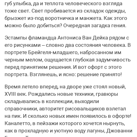
губ улыбка, да и теплота человеческого взгляда
тоже свет. Свет пробивается из складок одежды,
брызжет из-под воротничка и манжета. Как этого
можно было добиться? Очередная загадка гения.
Эстампы фламандца Антониса Ван Дейка рядом с
его рисунками – словно два состояния человека. В
портрете Брейгеля-младшего, набросанном им
черным мелом, ощущается глубокая задумчивость
перед принятием решения. И вот офорт с этого
портрета. Взглянешь, и ясно: решение принято!
Время летело вперед, на дворе уже стоял новый,
XVIII век. Рождались новые техники, гравюры
складывались в коллекции, выходили
справочники, авторитет рисовальщиков взлетал
на пик. И сколько новых имен появилось в офорте!
Каналетто, в пейзажи которого хочется нырнуть,
как в прохладную и уютную воду лагуны, Джованни