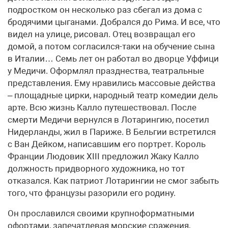
подростком он несколько раз сбегал из дома с
бродячими цыганами. Добрался до Рима. И все, что
видел на улице, рисовал. Отец возвращал его
домой, а потом согласился-таки на обучение сына
в Италии… Семь лет он работал во дворце Уффици
у Медичи. Оформлял празднества, театральные
представления. Ему нравились массовые действа
– площадные цирки, народный театр комедии дель
арте. Всю жизнь Калло путешествовал. После
смерти Медичи вернулся в Лотарингию, посетил
Нидерланды, жил в Париже. В Бельгии встретился
с Ван Дейком, написавшим его портрет. Король
Франции Людовик XIII предложил Жаку Калло
должность придворного художника, но тот
отказался. Как патриот Лотарингии не смог забыть
того, что французы разорили его родину.
Он прославился своими крупноформатными
офортами, запечатлевая морские сражения,