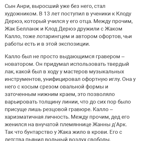
Сын Анри, выросший уже без него, стал
художником. В 13 лет поступил в ученики к Клоду
Дерюэ, который учился у его отца. Между прочим,
Жак Белланж и Клод Дерюэ дружили с Жаком
Калло, тоже лотарингцем и автором офортов, чьи
работы есть и в этой экспозиции.
Калло был не просто выдающимся гравером –
новатором. Он придумал использовать твердый
лак, какой был в ходу у мастеров музыкальных
инструментов, унифицировал офортную иглу. Она у
него с косым срезом овальной формы и
заточенным нижним краем, это позволяло
варьировать толщину линии, что до сих пор было
присуще лишь резцовой гравюре. Калло –
харизматичная личность. Между прочим, дед его
женился на внучатой племяннице Жанны д’Арк.
Так что бунтарство у Жака жило в крови. Его с
детства пьянил вольный воздух свободы,