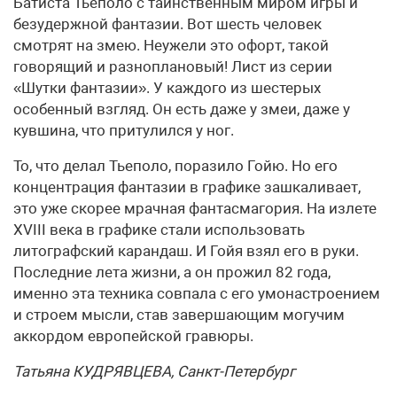
Батиста Тьеполо с таинственным миром игры и
безудержной фантазии. Вот шесть человек
смотрят на змею. Неужели это офорт, такой
говорящий и разноплановый! Лист из серии
«Шутки фантазии». У каждого из шестерых
особенный взгляд. Он есть даже у змеи, даже у
кувшина, что притулился у ног.
То, что делал Тьеполо, поразило Гойю. Но его
концентрация фантазии в графике зашкаливает,
это уже скорее мрачная фантасмагория. На излете
XVIII века в графике стали использовать
литографский карандаш. И Гойя взял его в руки.
Последние лета жизни, а он прожил 82 года,
именно эта техника совпала с его умонастроением
и строем мысли, став завершающим могучим
аккордом европейской гравюры.
Татьяна КУДРЯВЦЕВА, Санкт-Петербург