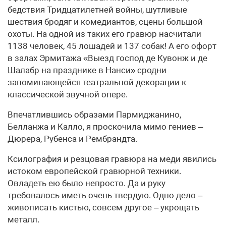
бедствия Тридцатилетней войны, шутливые
шествия бродяг и комедиантов, сцены большой
охоты. На одной из таких его гравюр насчитали
1138 человек, 45 лошадей и 137 собак! А его офорт
в залах Эрмитажа «Выезд господ де Кувонж и де
Шалабр на празднике в Нанси» сродни
запоминающейся театральной декорации к
классической звучной опере.
Впечатлившись образами Пармиджанино,
Белланжа и Калло, я проскочила мимо гениев –
Дюрера, Рубенса и Рембрандта.
Ксилография и резцовая гравюра на меди явились
истоком европейской гравюрной техники.
Овладеть ею было непросто. Да и руку
требовалось иметь очень твердую. Одно дело –
живописать кистью, совсем другое – укрощать
металл.