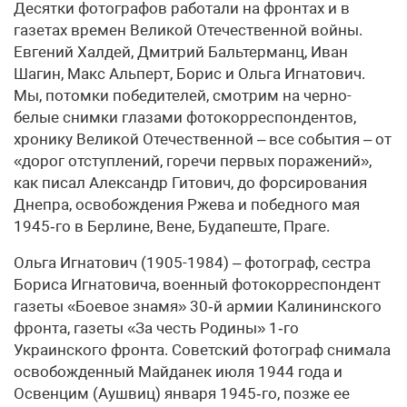
Десятки фотографов работали на фронтах и в
газетах времен Великой Отечественной войны.
Евгений Халдей, Дмитрий Бальтерманц, Иван
Шагин, Макс Альперт, Борис и Ольга Игнатович.
Мы, потомки победителей, смотрим на черно-
белые снимки глазами фотокорреспондентов,
хронику Великой Отечественной – все события – от
«дорог отступлений, горечи первых поражений»,
как писал Александр Гитович, до форсирования
Днепра, освобождения Ржева и победного мая
1945‑го в Берлине, Вене, Будапеште, Праге.
Ольга Игнатович (1905-1984) – фотограф, сестра
Бориса Игнатовича, военный фотокорреспондент
газеты «Боевое знамя» 30‑й армии Калининского
фронта, газеты «За честь Родины» 1‑го
Украинского фронта. Советский фотограф снимала
освобожденный Майданек июля 1944 года и
Освенцим (Аушвиц) января 1945‑го, позже ее