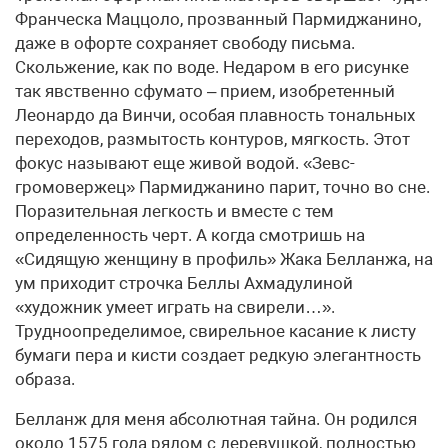
Франческа Маццоло, прозванный Пармиджанино,
даже в офорте сохраняет свободу письма.
Скольжение, как по воде. Недаром в его рисунке
так явственно сфумато – прием, изобретенный
Леонардо да Винчи, особая плавность тональных
переходов, размытость контуров, мягкость. Этот
фокус называют еще живой водой. «Зевс-
громовержец» Пармиджанино парит, точно во сне.
Поразительная легкость и вместе с тем
определенность черт. А когда смотришь на
«Сидящую женщину в профиль» Жака Белланжа, на
ум приходит строчка Беллы Ахмадулиной
«художник умеет играть на свирели…».
Трудноопределимое, свирельное касание к листу
бумаги пера и кисти создает редкую элегантность
образа.
Белланж для меня абсолютная тайна. Он родился
около 1575 года рядом с деревушкой, полностью