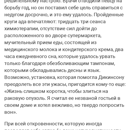
решительному настрою. Врачи отводили певцу на
борьбу год, но он поставил себе цель справиться с
недугом досрочно, и это ему удалось. Пройденные
круги ада впечатляют: тридцать три сеанса
химиотерапии, отсутствие сил дойти до
расположенного во дворе супермаркета,
мучительный прием еды, состоящей из
медицинского молока и кондитерского крема, два
часа ежедневного сна, которые удалось урвать
только благодаря обезболивающим тампонам,
которыми обкладывались десны и язык.
Возможно, установка, которая помогла Дикинсону
преодолеть все эти ужасы, пригодится кому-то еще:
«Жизнь слишком коротка, чтобы злиться на
раковую опухоль. Я считал ее незваной гостьей в
своем доме и хотел вежливо, но твердо попросить
вон».
При всей откровенности, которую иногда