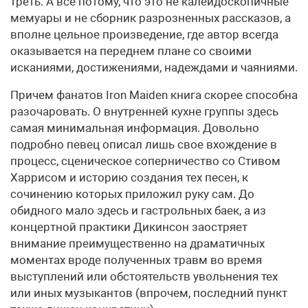
треть. А все потому, что это не калейдоскопичные
мемуары и не сборник разрозненных рассказов, а
вполне цельное произведение, где автор всегда
оказывается на переднем плане со своими
исканиями, достижениями, надеждами и чаяниями.
Причем фанатов Iron Maiden книга скорее способна
разочаровать. О внутренней кухне группы здесь
самая минимальная информация. Довольно
подробно певец описал лишь свое вхождение в
процесс, сценическое соперничество со Стивом
Харрисом и историю создания тех песен, к
сочинению которых приложил руку сам. До
обидного мало здесь и гастрольных баек, а из
концертной практики Дикинсон заостряет
внимание преимущественно на драматичных
моментах вроде полученных травм во время
выступлений или обстоятельств увольнения тех
или иных музыкантов (впрочем, последний пункт