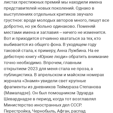
листах престижных премий мы находили имена
представителей новых поколений. Однако в
выступлениях отдельных критиков звучало
грустное: вроде молодых авторов много, пишут все
добротно, но уж больно одинаково. Поменяй
местами имена и заглавия – ничего не изменится.
Вот и приходится отчаянно хвататься за тех, кто
выбивается из общего фона. В уходящем году
таковой стала, к примеру, Анна Лужбина. На ее
дебютную книгу «Юркие люди» обратить внимание
точно необходимо. Впрочем, главным
открытием-2023 для меня стала не проза, а
публицистика. В апрельском и майском номерах
журнала «Знамя» увидели свет крупные
фрагменты из дневников Теймураза Степанова
(Мамаладзе). Он был помощником Эдуарда
Шеварднадзе в период, когда тот возглавлял
Министерство иностранных дел СССР.
Перестройка, Чернобыль, Афган, распад