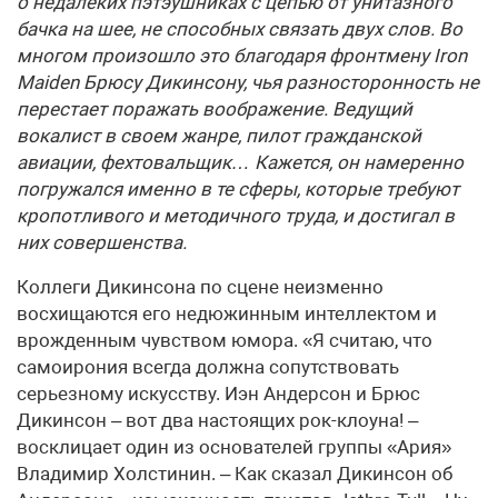
о недалеких пэтэушниках с цепью от унитазного
бачка на шее, не способных связать двух слов. Во
многом произошло это благодаря фронтмену Iron
Maiden Брюсу Дикинсону, чья разносторонность не
перестает поражать воображение. Ведущий
вокалист в своем жанре, пилот гражданской
авиации, фехтовальщик… Кажется, он намеренно
погружался именно в те сферы, которые требуют
кропотливого и методичного труда, и достигал в
них совершенства.
Коллеги Дикинсона по сцене неизменно
восхищаются его недюжинным интеллектом и
врожденным чувством юмора. «Я считаю, что
самоирония всегда должна сопутствовать
серьезному искусству. Иэн Андерсон и Брюс
Дикинсон – вот два настоящих рок-клоуна! –
восклицает один из основателей группы «Ария»
Владимир Холстинин. – Как сказал Дикинсон об