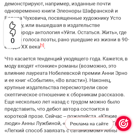
демонстрируют, например, изданные почти
одновременно книги Элеоноры Шафранской и
Бориса Чуховича, посвященные художнику Усто
Мумину, или вышедшая в издательстве
«Выргород» антология «Уйти. Остаться. Жить», где
обрели голоса поэты, рано ушедшие из жизни в 90-
0
[1]
е годы XX века
.
Что касается тенденций уходящего года. Кажется, в
моду входят «тонкие» романы (возможно, это
влияние лауреата Нобелевской премии Анни Эрно
и ее книг «События», «Во власти»). Наконец,
крупные издательства пересмотрели свое
скептическое отношение к сборникам рассказов.
Еще несколько лет назад с трудом можно было
представить, что дебют автора состоится в
короткой прозе. Сейчас – пожалуйста. «Юркие
люди» Анны Лужбиной, «Вторжение» Марго Гритт,
Реклама на сайте
«Легкий способ завязать с сатанизмом» Анны