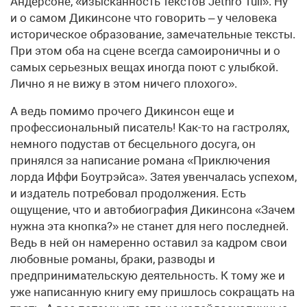
Андерсоне, «изысканность текстов Jethro Tull». Ну
и о самом Дикинсоне что говорить – у человека
историческое образование, замечательные тексты.
При этом оба на сцене всегда самоироничны и о
самых серьезных вещах иногда поют с улыбкой.
Лично я не вижу в этом ничего плохого».
А ведь помимо прочего Дикинсон еще и
профессиональный писатель! Как-то на гастролях,
немного подустав от бесцельного досуга, он
принялся за написание романа «Приключения
лорда Иффи Боутрэйса». Затея увенчалась успехом,
и издатель потребовал продолжения. Есть
ощущение, что и автобиография Дикинсона «Зачем
нужна эта кнопка?» не станет для него последней.
Ведь в ней он намеренно оставил за кадром свои
любовные романы, браки, разводы и
предпринимательскую деятельность. К тому же и
уже написанную книгу ему пришлось сокращать на