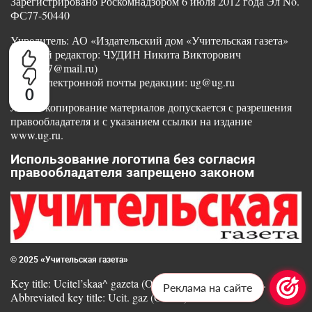
Зарегистрировано Роскомнадзором 6 июля 2012 года Эл No.
ФС77-50440
Учредитель: АО «Издательский дом «Учительская газета»
Главный редактор: ЧУДИН Никита Викторович
(nikvik87@mail.ru)
Адрес электронной почты редакции: ug@ug.ru
0
Любое копирование материалов допускается с разрешения
правообладателя и с указанием ссылки на издание
www.ug.ru.
Использование логотипа без согласия
правообладателя запрещено законом
© 2025 «Учительская газета»
Key title: Ucitel’skaa^ gazeta (Online) || ISSN 1607-2162.
Реклама на сайте
Abbreviated key title: Ucit. gaz (Online)