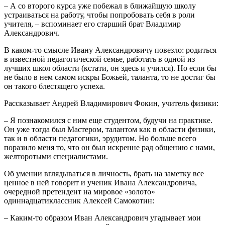
– А со второго курса уже побежал в ближайшую школу
устраиваться на работу, чтобы попробовать себя в роли
учителя, – вспоминает его старший брат Владимир
Александрович.
В каком-то смысле Ивану Александровичу повезло: родиться
в известной педагогической семье, работать в одной из
лучших школ области (кстати, он здесь и учился). Но если бы
не было в нем самом искры Божьей, таланта, то не достиг бы
он такого блестящего успеха.
Рассказывает Андрей Владимирович Фокин, учитель физики:
– Я познакомился с ним еще студентом, будучи на практике.
Он уже тогда был Мастером, талантом как в области физики,
так и в области педагогики, эрудитом. Но больше всего
поразило меня то, что он был искренне рад общению с нами,
желторотыми специалистами.
Об умении вглядываться в личность, брать на заметку все
ценное в ней говорит и ученик Ивана Александровича,
очередной претендент на мировое «золото»
одиннадцатиклассник Алексей Самокотин:
– Каким-то образом Иван Александрович угадывает мои