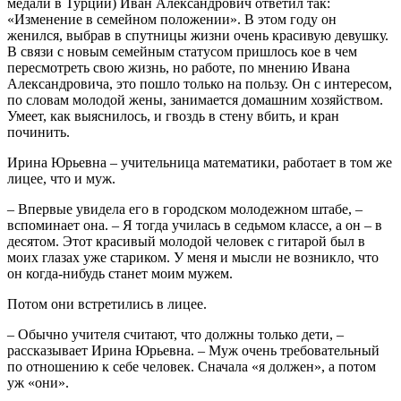
медали в Турции) Иван Александрович ответил так:
«Изменение в семейном положении». В этом году он
женился, выбрав в спутницы жизни очень красивую девушку.
В связи с новым семейным статусом пришлось кое в чем
пересмотреть свою жизнь, но работе, по мнению Ивана
Александровича, это пошло только на пользу. Он с интересом,
по словам молодой жены, занимается домашним хозяйством.
Умеет, как выяснилось, и гвоздь в стену вбить, и кран
починить.
Ирина Юрьевна – учительница математики, работает в том же
лицее, что и муж.
– Впервые увидела его в городском молодежном штабе, –
вспоминает она. – Я тогда училась в седьмом классе, а он – в
десятом. Этот красивый молодой человек с гитарой был в
моих глазах уже стариком. У меня и мысли не возникло, что
он когда-нибудь станет моим мужем.
Потом они встретились в лицее.
– Обычно учителя считают, что должны только дети, –
рассказывает Ирина Юрьевна. – Муж очень требовательный
по отношению к себе человек. Сначала «я должен», а потом
уж «они».