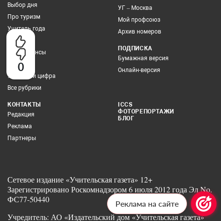
Выбор дня
УГ – Москва
Про туризм
Мой профсоюз
Учитель года
Архив номеров
Грамотей
ПОДПИСКА
Про финансы
Бумажная версия
0
Здоровье
Онлайн-версия
Учитель и цифра
Все рубрики
КОНТАКТЫ
ICCS
ФОТОРЕПОРТАЖИ
Редакция
БЛОГ
Реклама
Партнеры
Сетевое издание «Учительская газета» 12+
Зарегистрировано Роскомнадзором 6 июля 2012 года Эл No.
ФС77-50440
Реклама на сайте
Учредитель: АО «Издательский дом «Учительская газета»