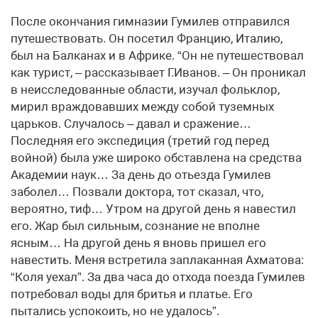
После окончания гимназии Гумилев отправился
путешествовать. Он посетил Францию, Италию,
был на Балканах и в Африке. “Он не путешествовал
как турист, – рассказывает Г.Иванов. – Он проникал
в неисследованные области, изучал фольклор,
мирил враждовавших между собой туземных
царьков. Случалось – давал и сражение…
Последняя его экспедиция (третий год перед
войной) была уже широко обставлена на средства
Академии наук… За день до отьезда Гумилев
заболел… Позвали доктора, тот сказал, что,
вероятно, тиф… Утром на другой день я навестил
его. Жар был сильным, сознание не вполне
ясным… На другой день я вновь пришел его
навестить. Меня встретила заплаканная Ахматова:
“Коля уехал”. За два часа до отхода поезда Гумилев
потребовал воды для бритья и платье. Его
пытались успокоить, но не удалось”.