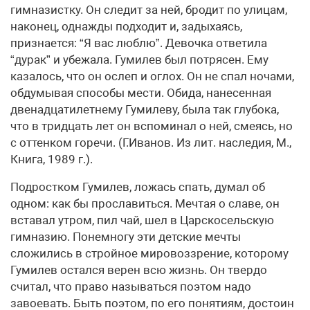
гимназистку. Он следит за ней, бродит по улицам,
наконец, однажды подходит и, задыхаясь,
признается: “Я вас люблю”. Девочка ответила
“дурак” и убежала. Гумилев был потрясен. Ему
казалось, что он ослеп и оглох. Он не спал ночами,
обдумывая способы мести. Обида, нанесенная
двенадцатилетнему Гумилеву, была так глубока,
что в тридцать лет он вспоминал о ней, смеясь, но
с оттенком горечи. (Г.Иванов. Из лит. наследия, М.,
Книга, 1989 г.).
Подростком Гумилев, ложась спать, думал об
одном: как бы прославиться. Мечтая о славе, он
вставал утром, пил чай, шел в Царскосельскую
гимназию. Понемногу эти детские мечты
сложились в стройное мировоззрение, которому
Гумилев остался верен всю жизнь. Он твердо
считал, что право называться поэтом надо
завоевать. Быть поэтом, по его понятиям, достоин