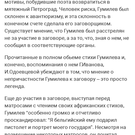
мотивы, побудившие поэта возвратиться в
мятежный Петроград. Человек риска, Гумилев был
склонен к авантюризму, и эта склонность в
конечном счете сделала его заговорщиком.
Существует мнение, что Гумилев был расстрелян
не за участие в заговоре, а за то, что, зная о нем, не
сообщил в соответствующие органы.
Прочитанные в полном обьеме стихи Гумилева и,
конечно, воспоминания о нем Г.Иванова,
И.Одоевцевой убеждают в том, что мнение о
непричастности Гумилева к заговору – это просто
легенда.
Еще до участия в заговоре, выступая перед
матросами с чтением своих африканских стихов,
Гумилев “особенно громко и отчетливо
проскандировал: “Я бельгийский ему подарил
пистолет и портрет моего государя”. Несмотря на
возмущение некоторых матросов, он дочитал