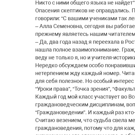
Никто с ними общего языка не найдет”
Опасения скептиков не оправдались. П
говорили: “С вашими учениками так ле
– Алла Семеновна, сегодня вы работает
прежнему являетесь нашим читателе
– Да, два года назад я переехала в Ро
нашла полное взаимопонимание. Граж
веду не только я, но и учителя-истор
Нередко обсуждаем особо понравивши
нетерпением жду каждый номер. Читаю
для себя полезное. Но особый интере
“Уроки права”, “Точка зрения”, “Факуль
Каждый год мой класс участвует во В
граждановедческим дисциплинам, воп
“Граждановедении”. И каждый раз кто-
Считаю везением, что судьба свела мен
граждановедения, потому что для кажд