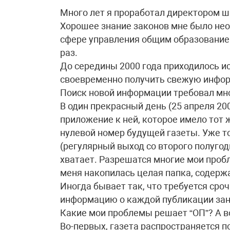
Много лет я проработал директором ш
Хорошее знание законов мне было необ
сфере управления общим образованием
раз.
До середины 2000 года приходилось и
своевременно получить свежую инфор
Поиск новой информации требовал мно
В один прекрасный день (25 апреля 200
приложение к ней, которое имело тот ж
нулевой номер будущей газеты. Уже т
(регулярный выход со второго полугоди
хватает. Разрешатся многие мои пробл
меня накопилась целая папка, содержа
Иногда бывает так, что требуется ср
информацию о каждой публикации зано
Какие мои проблемы решает “ОП”? А в
Во-первых, газета распространяется п