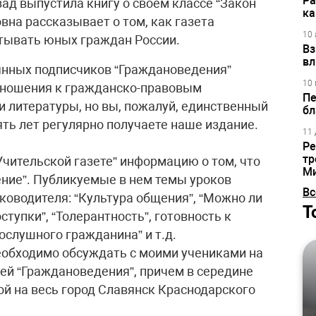
Ра
ад выпустила книгу о своем классе “Закон
ка
овна рассказывает о том, как газета
10 
тывать юных граждан России.
Вз
вл
янных подписчиков “Граждановедения”
10 
тношения к гражданско-правовым
Пе
и литературы, но вы, пожалуй, единственный
бл
ть лет регулярно получаете наше издание.
11 
Ре
тр
“Учительской газете” информацию о том, что
М
ние”. Публикуемые в нем темы уроков
Вс
ководителя: “Культура общения”, “Можно ли
Т
ступки”, “Толерантность”, готовность к
ослушного гражданина” и т.д.
 необходимо обсуждать с моими учениками на
цей “Граждановедения”, причем в середине
ой на весь город Славянск Краснодарского