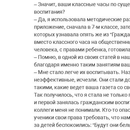
– Значит, ваши классные часы по сущ
воспитания?
– Да, я использовала методические р
приложение, сначала в 7-м классе, зате
которых узнавала опять же из “Гражда
вместо классного часа на общественн
человека, с правами ребенка, готовил
– Помню, в одной из своих статей в на
благодаря именно таким занятиям ва
– Мне стало легче их воспитывать. Н
неэффективные, исчезли. Они стали 
такими, какие ведет ваша газета со с
Так получилось, что я стала не тольк
и первой занялась гражданским воспит
коллеги меня не понимали. Кто-то опа
ученики свои права требовать, что нам
за детей беспокоились: “Будут они б