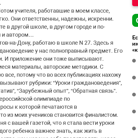
.
отом учителя, работавшие в моем классе,
гко. Они ответственны, надежны, искренни.
е в другой школе, в другом городе и по-
м и автором…
Ес
стов-на-Дону, работаю в школе N 27. Здесь я
ин
«
дановедение у нас полноправный предмет. Его
ики. И приложение они тоже выписывают.
еся материалы, авторские методики. С
 все, потому что во всех публикациях нахожу
с вызывают рубрики: “Уроки граждановедения”,
татив”, “Зарубежный опыт”, “Обратная связь”.
сероссийской олимпиаде по
росы к которой печатаются в
то из моих учеников становится финалистом.
я с вашей газетой, что я стала вести уроки
ого ребенка важнее знать, как жить в