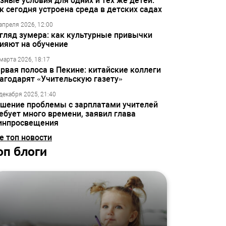
зные условия для одних и тех же детей:
к сегодня устроена среда в детских садах
апреля 2026, 12:00
гляд зумера: как культурные привычки
ияют на обучение
марта 2026, 18:17
рвая полоса в Пекине: китайские коллеги
агодарят «Учительскую газету»
декабря 2025, 21:40
шение проблемы с зарплатами учителей
ебует много времени, заявил глава
инпросвещения
е топ новости
оп блоги