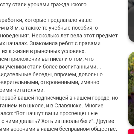
еству стали уроками гражданского
азработки, которые предлагало ваше
м в 8-м, а также те учебные пособия, о
новедения”. Несколько лет вела этот предмет
ых началах. Знакомила ребят с правами
а их к жизни в рыночных условиях.
шем приложении вы писали о том, что
ши ученики стали более воспитанными…
азидательные беседы, впрочем, довольно
доверительными, откровенными, именно
воими читателями.
о первой вашей подписчицей в нашем городе, но
анием и в школе, и в Славянске. Многие
сался: “Вот начнут ваши просвещенные
 с ними делать? Хоть из школы беги”. Другие
елыми воронами в нашем бесправном обществе.