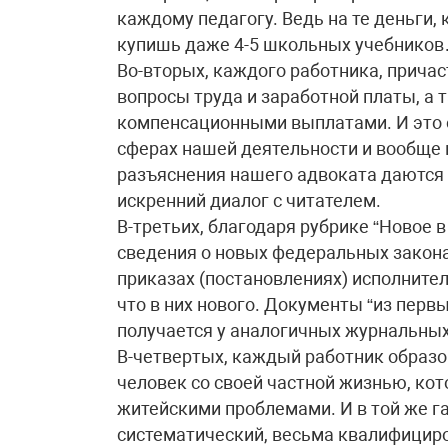
каждому педагогу. Ведь на те деньги,
купишь даже 4-5 школьных учебнико
Во-вторых, каждого работника, причас
вопросы труда и заработной платы, а 
компенсационными выплатами. И это о
сферах нашей деятельности и вообще 
разъяснения нашего адвоката даются 
искренний диалог с читателем.
В-третьих, благодаря рубрике “Новое 
сведения о новых федеральных закона
приказах (постановлениях) исполнител
что в них нового. Документы “из первы
получается у аналогичных журнальных
В-четвертых, каждый работник образов
человек со своей частной жизнью, кото
житейскими проблемами. И в той же газ
систематический, весьма квалифицир