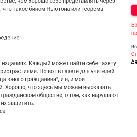
стве, чем хорошо себе представлять через
, что такое бином Ньютона или теорема
Вз
п
ведение”
Вс
От
Ар
 изданиях. Каждый может найти себе газету
ристрастиями. Но вот в газете для учителей
а юного гражданина”, и я, и мои
ей. Хорошо, что здесь мы можем высказать
о гражданском обществе, о том, как нарушают
 их защитить.
са