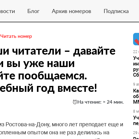
вости
Блог
Архив номеров
Подписка
.
Читать номер
ши читатели – давайте
22 
Уч
и вы уже наши
ин
ру
йте пообщаемся.
Сб
ебный год вместе!
9 а
Ка
об
На чтение: ≈ 24 мин.
М
8 м
Уч
пе
з Ростова-на-Дону, много лет преподает еще и
опленным опытом она не раз делилась на
29 