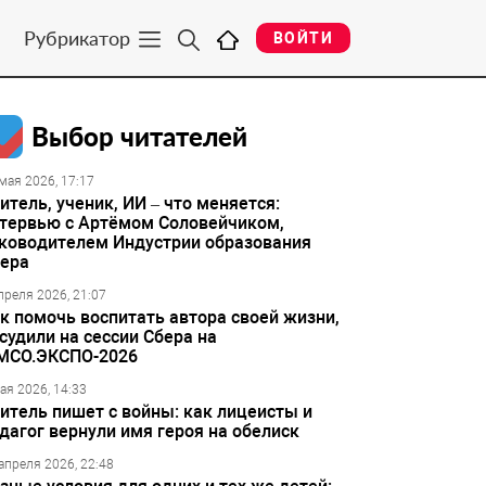
Рубрикатор
ВОЙТИ
Выбор читателей
мая 2026, 17:17
итель, ученик, ИИ – что меняется:
тервью с Артёмом Соловейчиком,
ководителем Индустрии образования
ера
преля 2026, 21:07
к помочь воспитать автора своей жизни,
судили на сессии Сбера на
МСО.ЭКСПО-2026
ая 2026, 14:33
итель пишет с войны: как лицеисты и
дагог вернули имя героя на обелиск
апреля 2026, 22:48