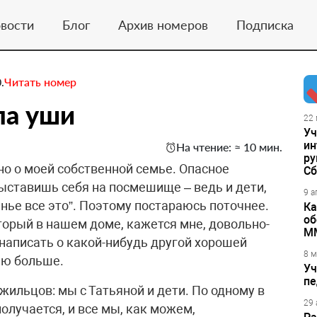
вости
Блог
Архив номеров
Подписка
.
Читать номер
ла уши
22 
Уч
ин
На чтение: ≈ 10 мин.
ру
но о моей собственной семье. Опасное
Сб
ыставишь себя на посмешище – ведь и дети,
9 а
нье все это”. Поэтому постараюсь поточнее.
Ка
об
торый в нашем доме, кажется мне, довольно-
М
написать о какой-нибудь другой хорошей
8 м
наю больше.
Уч
пе
жильцов: мы с Татьяной и дети. По одному в
29 
олучается, и все мы, как можем,