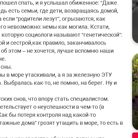
н пошел спать, и я услышал обиженное: “Даже
дь есть семьи, где дети, возвращаясь домой,
 если “родители лезут”, огрызаются, как
го невозможно: немы как могила. Кстати,
, которую социологи называют “генетической”:
ой и сестрой,как правило, заканчивалось
 об этом – не хочется, лучше вспомню наши
не.
 сны.
ны в море утаскивали, а я за железную ЭТУ
 Выбралась как-то, не помню, на берег. Ну и
ских снов, что впору стать специалистом.
тельствует о неуспешности в чем-то (в
ак бы потеря контроля над какой-то
тажные дома” грозят утащить в море, то есть в