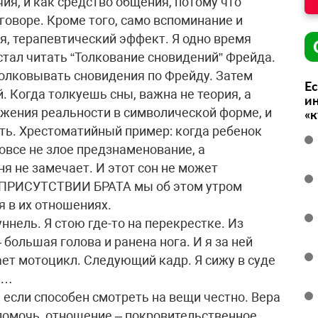
ия, и как средство общения, потому что
говоре. Кроме того, само вспоминание и
я, терапевтический эффект. Я одно время
стал читать “Толкование сновидений” Фрейда.
толковывать сновидения по Фрейду. Затем
Ес
. Когда толкуешь сны, важна не теория, а
ин
ражения реальности в символической форме, и
«
ть. Хрестоматийный пример: когда ребенок
вовсе не злое предзнаменование, а
я не замечает. И этот сон не может
 В ПРИСУТСТВИИ БРАТА мы об этом утром
я в их отношениях.
уннель. Я стою где-то на перекрестке. Из
 большая голова и ранена нога. И я за ней
ает мотоцикл. Следующий кадр. Я сижу в суде
и…
 если способен смотреть на вещи честно. Вера
помочь, отношение – покровительственное,