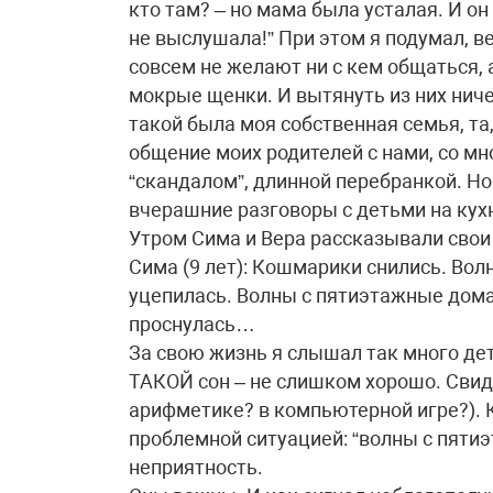
кто там? – но мама была усталая. И о
не выслушала!” При этом я подумал, ве
совсем не желают ни с кем общаться, а
мокрые щенки. И вытянуть из них ниче
такой была моя собственная семья, та
общение моих родителей с нами, со мн
“скандалом”, длинной перебранкой. Но
вчерашние разговоры с детьми на кух
Утром Сима и Вера рассказывали свои
Сима (9 лет): Кошмарики снились. Вол
уцепилась. Волны с пятиэтажные дома.
проснулась…
За свою жизнь я слышал так много дет
ТАКОЙ сон – не слишком хорошо. Свиде
арифметике? в компьютерной игре?). К
проблемной ситуацией: “волны с пятиэ
неприятность.