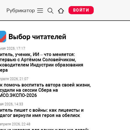
Рубрикатор
ВОЙТИ
Выбор читателей
мая 2026, 17:17
итель, ученик, ИИ – что меняется:
тервью с Артёмом Соловейчиком,
ководителем Индустрии образования
ера
преля 2026, 21:07
к помочь воспитать автора своей жизни,
судили на сессии Сбера на
МСО.ЭКСПО-2026
ая 2026, 14:33
итель пишет с войны: как лицеисты и
дагог вернули имя героя на обелиск
апреля 2026, 22:48