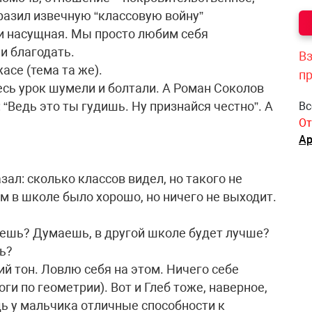
тразил извечную “классовую войну”
 и насущная. Мы просто любим себя
и благодать.
Вз
асе (тема та же).
п
весь урок шумели и болтали. А Роман Соколов
: “Ведь это ты гудишь. Ну признайся честно”. А
Вс
От
Ар
зал: сколько классов видел, но такого не
ам в школе было хорошо, но ничего не выходит.
йдешь? Думаешь, в другой школе будет лучше?
шь?
й тон. Ловлю себя на этом. Ничего себе
оги по геометрии). Вот и Глеб тоже, наверное,
едь у мальчика отличные способности к