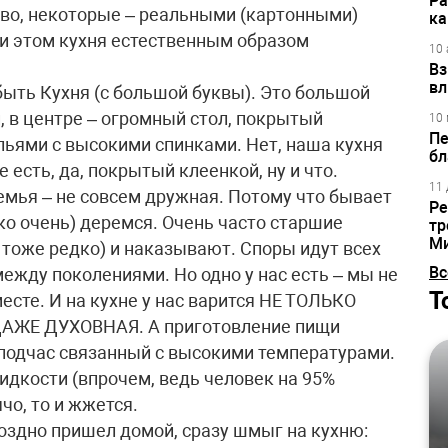
Ра
во, некоторые – реальными (картонными)
ка
и этом кухня естественным образом
10 
Вз
вл
быть Кухня (с большой буквы). Это большой
, в центре – огромный стол, покрытый
10 
Пе
ьями с высокими спинками. Нет, наша кухня
бл
 есть, да, покрытый клеенкой, ну и что.
11 
емья – не совсем дружная. Потому что бывает
Ре
едко очень) деремся. Очень часто старшие
тр
М
, тоже редко) и наказывают. Споры идут всех
Вс
между поколениями. Но одно у нас есть – мы не
Т
есте. И на кухне у нас варится НЕ ТОЛЬКО
ЖЕ ДУХОВНАЯ. А приготовление пищи
 подчас связанный с высокими температурами.
идкости (впрочем, ведь человек на 95%
ячо, то и жжется.
оздно пришел домой, сразу шмыг на кухню: