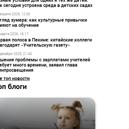
зные условия для одних и тех же детей:
к сегодня устроена среда в детских садах
апреля 2026, 12:00
гляд зумера: как культурные привычки
ияют на обучение
марта 2026, 18:17
рвая полоса в Пекине: китайские коллеги
агодарят «Учительскую газету»
декабря 2025, 21:40
шение проблемы с зарплатами учителей
ебует много времени, заявил глава
инпросвещения
е топ новости
оп блоги