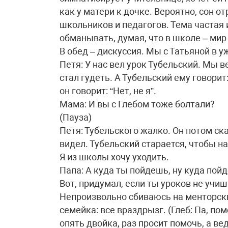
как у матери к дочке. Вероятно, сон о
школьников и педагогов. Тема частая
обманывать, думая, что в школе – мир 
В обед – дискуссия. Мы с Татьяной в уж
Петя: У нас вел урок Тубельский. Мы 
стал гудеть. А Тубельский ему говорит
он говорит: “Нет, не я”.
Мама: И вы с Глебом тоже болтали?
(Пауза)
Петя: Тубельского жалко. Он потом ска
видел. Тубельский старается, чтобы н
Я из школы хочу уходить.
Папа: А куда ты пойдешь, ну куда по
Вот, придумал, если ты уроков не учи
Непроизвольно сбиваюсь на менторски
семейка: все враздрызг. (Глеб: Па, пом
опять двойка, раз просит помочь, а в