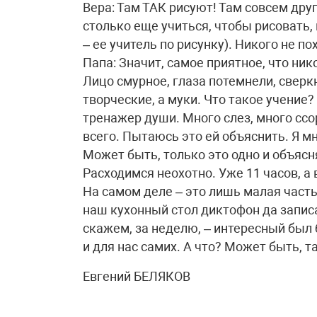
Вера: Там ТАК рисуют! Там совсем дру
столько еще учиться, чтобы рисовать, к
– ее учитель по рисунку). Никого не по
Папа: Значит, самое приятное, что нико
Лицо смурное, глаза потемнели, сверкн
творческие, а муки. Что такое учение?
тренажер души. Много слез, много ссо
всего. Пытаюсь это ей объяснить. Я м
Может быть, только это одно и объясн
Расходимся неохотно. Уже 11 часов, а 
На самом деле – это лишь малая част
наш кухонный стол диктофон да записать
скажем, за неделю, – интересный был 
и для нас самих. А что? Может быть, т
Евгений БЕЛЯКОВ