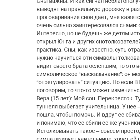
Сны важны. И как сигнал неблагополуч
выводят на правильную дорожку в раз
проговаривание снов дает, мне кажетс
очень сильно заинтересовался снами: 
Интересно, но не будешь же детям ис
открыл Юнга и других снотолкователей
практика. Сны, как известно, суть от
нужно научиться эти символы толкова
видит своего брата ослепшим, то это 
символическое “высказывание”: он мен
“отрегулировать” ситуацию. Но если
поговорим, то что-то может изменитьс
Вера (15 лет): Мой сон. Перекресток. Т
туннеля выбегает учительница. У нее –
пошла, чтобы помочь. И вдруг ее сбив
и понимаю, что ее сбили ее же ученик
Истолковывать такое – совсем просто,
симпатизирует учительнице, хочет ей 