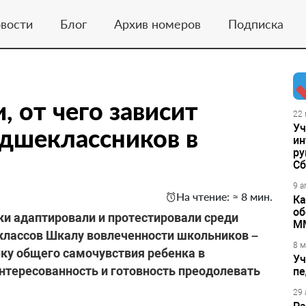
вости
Блог
Архив номеров
Подписка
 от чего зависит
22 
Уч
дшеклассников в
ин
ру
Сб
9 а
На чтение: ≈ 8 мин.
Ка
об
и адаптировали и протестировали среди
М
классов Шкалу вовлеченности школьников –
8 м
ку общего самочувствия ребенка в
Уч
интересованность и готовность преодолевать
пе
29 