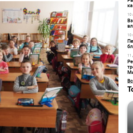
Ра
ка
10 
Вз
вл
10 
Пе
бл
11 
Ре
тр
М
Вс
Т