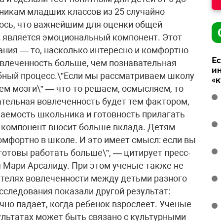
еникам младших классов из 25 случайно
сь, что важнейшим для оценки общей
 является эмоциональный компонент. Этот
ания — то, насколько интересно и комфортно
Ес
овлеченность больше, чем познавательная
ин
бный процесс.\”Если мы рассматриваем школу
«
аем мозги\” — что-то решаем, осмысляем, то
ательная вовлеченность будет тем фактором,
ваемость школьника и готовность прилагать
й компонент вносит больше вклада. Детям
омфортно в школе. И это имеет смысл: если вы
 готовы работать больше\”, — цитирует пресс-
 Мари Арсалиду. При этом ученые также не
ателях вовлеченности между детьми разного
сследования показали другой результат:
чно падает, когда ребенок взрослеет. Ученые
ультатах может быть связано с культурными