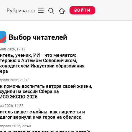
Рубрикатор
ВОЙТИ
Выбор читателей
мая 2026, 17:17
итель, ученик, ИИ – что меняется:
тервью с Артёмом Соловейчиком,
ководителем Индустрии образования
ера
преля 2026, 21:07
к помочь воспитать автора своей жизни,
судили на сессии Сбера на
МСО.ЭКСПО-2026
ая 2026, 14:33
итель пишет с войны: как лицеисты и
дагог вернули имя героя на обелиск
апреля 2026, 22:48