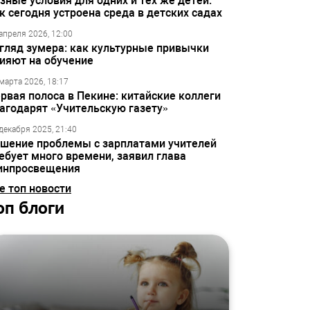
зные условия для одних и тех же детей:
к сегодня устроена среда в детских садах
апреля 2026, 12:00
гляд зумера: как культурные привычки
ияют на обучение
марта 2026, 18:17
рвая полоса в Пекине: китайские коллеги
агодарят «Учительскую газету»
декабря 2025, 21:40
шение проблемы с зарплатами учителей
ебует много времени, заявил глава
инпросвещения
е топ новости
оп блоги