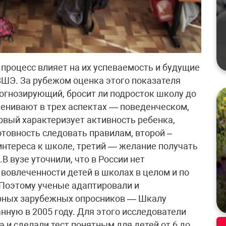
процесс влияет на их успеваемость и будущие
ВШЭ. За рубежом оценка этого показателя
рогнозирующий, бросит ли подросток школу до
енивают в трех аспектах — поведенческом,
вый характеризует активность ребенка,
отовность следовать правилам, второй –
интереса к школе, третий — желание получать
В вузе уточнили, что в России нет
вовлеченности детей в школах в целом и по
 Поэтому ученые адаптировали и
ярных зарубежных опросников — Шкалу
нную в 2005 году. Для этого исследователи
 и сделали тест понятным для детей от 6 до