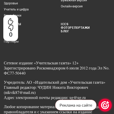
Бумажная версия
Здоровье
Онлайн-версия
Учитель и цифра
Все рубрики
КОНТАКТЫ
ICCS
ФОТОРЕПОРТАЖИ
Редакция
БЛОГ
0
Реклама
Партнеры
Сетевое издание «Учительская газета» 12+
Зарегистрировано Роскомнадзором 6 июля 2012 года Эл No.
ФС77-50440
Учредитель: АО «Издательский дом «Учительская газета»
Главный редактор: ЧУДИН Никита Викторович
(nikvik87@mail.ru)
Адрес электронной почты редакции: ug@ug.ru
Реклама на сайте
Любое копирование материалов допускается с разрешения
правообладателя и с указанием ссылки на издание