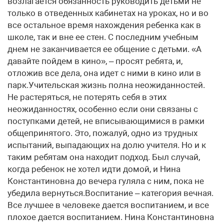
возлагается обязанность руководить детьми не
только в отведенных кабинетах на уроках, но и во
все остальное время нахождения ребенка как в
школе, так и вне ее стен. С последним учебным
днем не заканчивается ее общение с детьми. «А
давайте пойдем в кино», – просят ребята, и,
отложив все дела, она идет с ними в кино или в
парк.Учительская жизнь полна неожиданностей.
Не растеряться, не потерять себя в этих
неожиданностях, особенно если они связаны с
поступками детей, не вписывающимися в рамки
общепринятого. Это, пожалуй, одно из трудных
испытаний, выпадающих на долю учителя. Но и к
таким ребятам она находит подход. Был случай,
когда ребенок не хотел идти домой, и Нина
Константиновна до вечера гуляла с ним, пока не
убедила вернуться.Воспитание – категория вечная.
Все лучшее в человеке дается воспитанием, и все
плохое дается воспитанием. Нина Константиновна