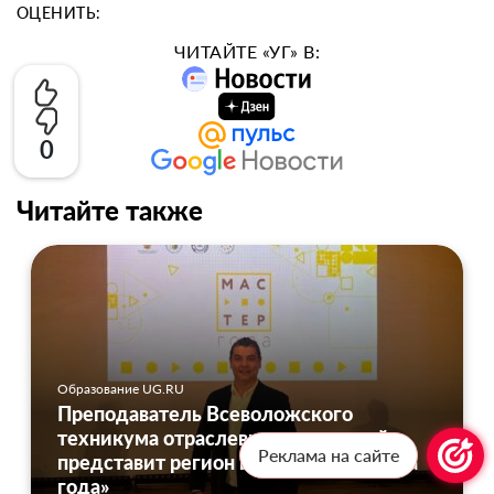
ОЦЕНИТЬ:
ЧИТАЙТЕ «УГ» В:
0
Читайте также
Образование UG.RU
Преподаватель Всеволожского
техникума отраслевых технологий
Реклама на сайте
представит регион в финале «Мастера
года»