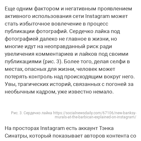
Еще одним фактором и негативным проявлением
активного использования сети Instagram может
стать избыточное вовлечение в процесс
публикации фотографий. Сердечко лайка под
фотографией далеко не главное в жизни, но
многие идут на неоправданный риск ради
увеличения комментариев и лайков под своими
публикациями (рис. 3). Более того, делая селфи в
местах, опасных для жизни, человек может
потерять контроль над происходящим вокруг него.
Увы, трагических историй, связанных с погоней за
необычным кадром, уже известно немало.
Рис. 3. Сердечко лайка https://socialnewsdaily.com/67106/new-banksy-
murals-at-the-barbican-explained-on-instagram/
На просторах Instagram есть аккаунт Тэнка
Синатры, который показывает авторов контента со