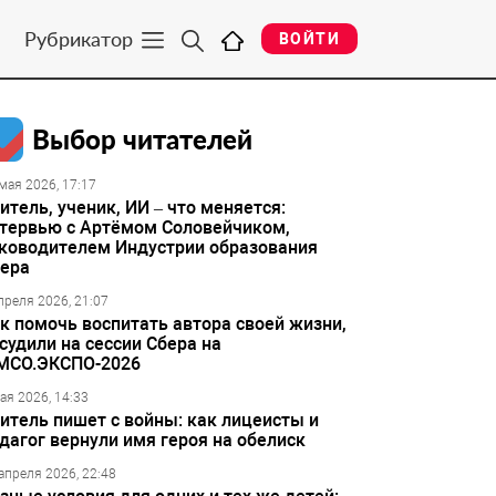
Рубрикатор
ВОЙТИ
Выбор читателей
мая 2026, 17:17
итель, ученик, ИИ – что меняется:
тервью с Артёмом Соловейчиком,
ководителем Индустрии образования
ера
преля 2026, 21:07
к помочь воспитать автора своей жизни,
судили на сессии Сбера на
МСО.ЭКСПО-2026
ая 2026, 14:33
итель пишет с войны: как лицеисты и
дагог вернули имя героя на обелиск
апреля 2026, 22:48