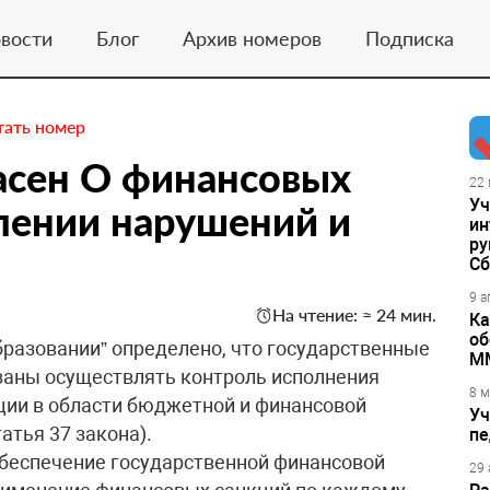
вости
Блог
Архив номеров
Подписка
тать номер
асен О финансовых
22 
Уч
лении нарушений и
ин
ру
Сб
9 а
На чтение: ≈ 24 мин.
Ка
об
бразовании” определено, что государственные
М
заны осуществлять контроль исполнения
8 м
ции в области бюджетной и финансовой
Уч
атья 37 закона).
пе
обеспечение государственной финансовой
29 