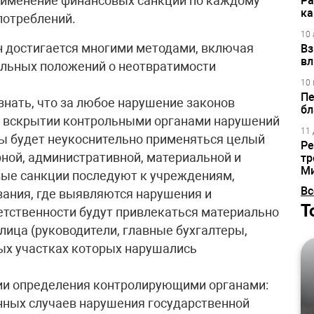
рименение финансовых санкций по каждому
Ра
ка
потреблений.
10 
 достигается многими методами, включая
Вз
вл
ельных положений о неотвратимости
10 
Пе
нать, что за любое нарушение законов
бл
ри вскрытии контрольными органами нарушений
11 
ы будет неукоснительно применяться целый
Ре
ной, административной, материальной и
тр
М
вые санкции последуют к учреждениям,
Вс
ания, где выявляются нарушения и
Т
етственности будут привлекаться материально
лица (руководители, главные бухгалтеры,
ых участках которых нарушались
вии определения контролирующими органами:
нных случаев нарушения государственной