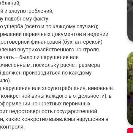
еблений;
й и злоупотреблений;
у подобному факту;
 ущерба (всего и по каждому случаю);
ормлении первичных документов и ведении
достоверной финансовой (бухгалтерской)
вления внутрихозяйственного контроля.
знать – было ли нарушение или
очисленным, поскольку расчет размера
й должен производиться по каждому
ыло).
д нарушения или злоупотребления, виновные
 конкретной вины каждого в отдельности), в
 оформлении конкретных первичных
тоит недостоверность государственной
ти, какие конкретно выявлены нарушения в
контроля.