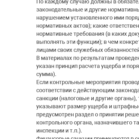
По каждому случаю должны в обязате
законодательные и другие нормативны
нарушением установленного ими поряд
нормативных актов); какие ответств
нормативные требования (в каких док
выполнять эти функции); в чем конк
лицами своих служебных обязанностей
В материалах по результатам проведе
указан принцип расчета ущерба и поря
сумма).
Если контрольные мероприятия прово
соответствии с действующим законод
санкции (налоговые и другие органы), 
указывают размер ущерба и штрафные 
предусмотрен раздел о принятии реше
контрольного органа, назначившего т
инспекции и т.п.).
Финансовые санкции применяются в с