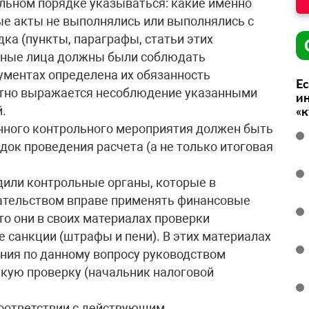
льном порядке указываться: какие именно
е акты не выполнялись или выполнялись с
ка (пункты, параграфы, статьи этих
енные лица должны были соблюдать
ументах определена их обязанность
Ес
ретно выражается несоблюдение указанными
ин
.
«
нного контрольного мероприятия должен быть
док проведения расчета (а не только итоговая
дили контрольные органы, которые в
ательством вправе применять финансовые
то они в своих материалах проверки
санкции (штрафы и пени). В этих материалах
ния по данному вопросу руководством
акую проверку (начальник налоговой
оответствии с действующим