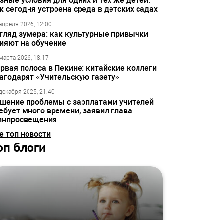
зные условия для одних и тех же детей:
к сегодня устроена среда в детских садах
апреля 2026, 12:00
гляд зумера: как культурные привычки
ияют на обучение
марта 2026, 18:17
рвая полоса в Пекине: китайские коллеги
агодарят «Учительскую газету»
декабря 2025, 21:40
шение проблемы с зарплатами учителей
ебует много времени, заявил глава
инпросвещения
е топ новости
оп блоги