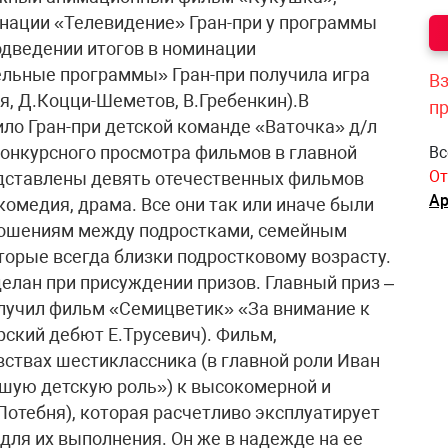
нации «Телевидение» Гран-при у программы
одведении итогов в номинации
льные программы» Гран-при получила игра
Вз
я, Д.Коцци-Шеметов, В.Гребенкин).В
п
о Гран-при детской команде «Ваточка» д/л
конкурсного просмотра фильмов в главной
Вс
От
дставлены девять отечественных фильмов
Ар
комедия, драма. Все они так или иначе были
ошениям между подростками, семейным
торые всегда близки подростковому возрасту.
елан при присуждении призов. Главный приз –
получил фильм «Семицветик» «За внимание к
ский дебют Е.Трусевич). Фильм,
ствах шестиклассника (в главной роли Иван
шую детскую роль») к высокомерной и
Потебня), которая расчетливо эксплуатирует
 для их выполнения. Он же в надежде на ее