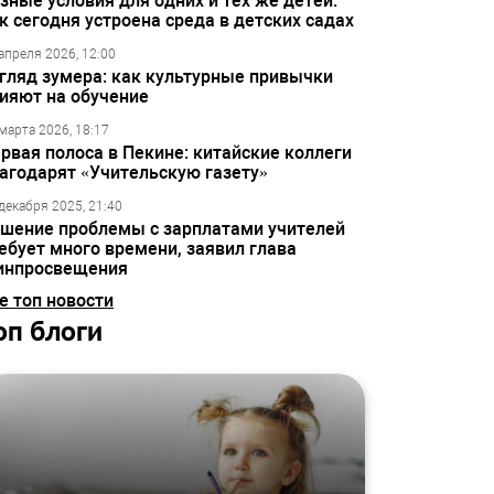
зные условия для одних и тех же детей:
к сегодня устроена среда в детских садах
апреля 2026, 12:00
гляд зумера: как культурные привычки
ияют на обучение
марта 2026, 18:17
рвая полоса в Пекине: китайские коллеги
агодарят «Учительскую газету»
декабря 2025, 21:40
шение проблемы с зарплатами учителей
ебует много времени, заявил глава
инпросвещения
е топ новости
оп блоги