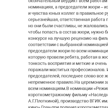
окончательный вердикт всем работам
номинациях, а председатели жюри – и
и чувства юных коллег в правильное р
серьезнейшая, ответственная работа п
но они были счастливы, не жаловались
чтобы попасть в состав жюри, нужно б
конкурсе на лучшую рецензию на филь
соответствии с выбранной номинацией
председатели жюри по всем номинаци
которую провели ребята, работая в жю
тонкость восприятия и меткие и очен
поражали маститых профессионалов. И
председателей, последнее слово все ж
непременное правило.На церемонии з
всем номинациям.В номинации «Режис
короткометражному фильму «Наследни
А.Г.Плоткиной), производство ВГИК и
кино» Гран-при получил короткометр