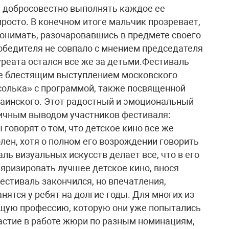
 добросовестно выполнять каждое ее
просто. В конечном итоге мальчик прозревает,
онимать, разочаровавшись в предмете своего
бедителя не совпало с мнением председателя
реата остался все же за детьми.Фестиваль
же блестящим выступлением московского
солька» с программой, также посвященной
аинского. Этот радостный и эмоциональный
тичным выводом участников фестиваля:
оворят о том, что детское кино все же
лен, хотя о полном его возрождении говорить
ль визуальных искусств делает все, что в его
уляризировать лучшее детское кино, внося
естиваль закончился, но впечатления,
нятся у ребят на долгие годы. Для многих из
дущую профессию, которую они уже попытались
частие в работе жюри по разным номинациям,