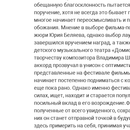
обещанную благосклонность пытается
поручение, хотя не всегда это бывает 
многое начинает переосмысливать и п
обожания. Мнение в выборе фильма-по
жюри Юрия Беляева, однако выбор лау
завершился вручением наград, а так
детского музыкального театра «Доми
творчеству композитора Владимира Ш
аккорд прозвучал в унисон с оптимис
представленные на фестивале фильмы г
начинает постепенно подниматься с ко
еще пока рано. Однако именно фестива
силах, ищет, находит и старается поп
посильный вклад в его возрождение.Ф
полученные от всего увиденного, сохра
них он станет отправной точкой в бу
здесь примерить на себя, принимая у