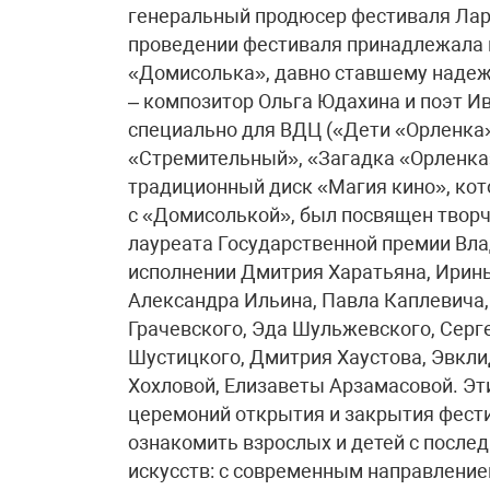
генеральный продюсер фестиваля Лари
проведении фестиваля принадлежала 
«Домисолька», давно ставшему надеж
– композитор Ольга Юдахина и поэт И
специально для ВДЦ («Дети «Орленка»
«Стремительный», «Загадка «Орленка»,
традиционный диск «Магия кино», кот
с «Домисолькой», был посвящен творч
лауреата Государственной премии Вла
исполнении Дмитрия Харатьяна, Ирины
Александра Ильина, Павла Каплевича,
Грачевского, Эда Шульжевского, Серг
Шустицкого, Дмитрия Хаустова, Эвкли
Хохловой, Елизаветы Арзамасовой. Э
церемоний открытия и закрытия фест
ознакомить взрослых и детей с после
искусств: с современным направлени