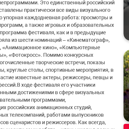
лепрограммами. Это единственный российский
дставлены практически все виды визуального
то упорная каждодневная работа: просмотры и
рограмм, а также игровых и образовательных
программа фестиваля, как и в предыдущие
ояла из шести номинаций – «Кинематограф»,
», «Анимационное кино», «Компьютерные
ы», «Фотокросс». Помимо конкурсных
огочисленные творческие встречи, показы
ы, круглые столы, спортивные мероприятия, в
частие известные актеры, режиссеры, певцы и
ессий.В ходе фестиваля его участники
енными достижениями в сфере визуальных
зовательными программами,
х российских анимационных студий,
ных телекомпаний, работами выпускников
сов сценаристов и режиссеров. Как всегда,