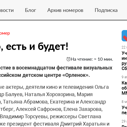
вости
Блог
Архив номеров
Подписка
номер
 есть и будет!
22 
Уч
ин
На чтение: ≈ 10 мин.
ру
астие в восемнадцатом фестивале визуальных
Сб
оссийском детском центре «Орленок».
9 а
Ка
е актеры, деятели кино и телевидения Ольга
об
М
др Балуев, Наталья Хорохорина, Мария
, Татьяна Абрамова, Екатерина и Александр
8 м
Уч
тберг, Алексей Сафронов, Елена Захарова,
пе
 Владимир Торсуевы, режиссеры Светлана
29 
же президент фестиваля Дмитрий Харатьян и