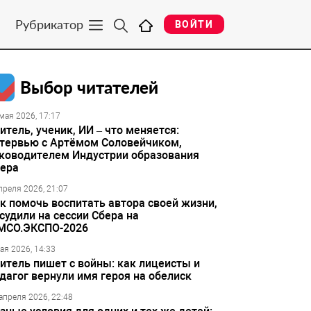
Рубрикатор
ВОЙТИ
Выбор читателей
мая 2026, 17:17
итель, ученик, ИИ – что меняется:
тервью с Артёмом Соловейчиком,
ководителем Индустрии образования
ера
преля 2026, 21:07
к помочь воспитать автора своей жизни,
судили на сессии Сбера на
МСО.ЭКСПО-2026
ая 2026, 14:33
итель пишет с войны: как лицеисты и
дагог вернули имя героя на обелиск
апреля 2026, 22:48