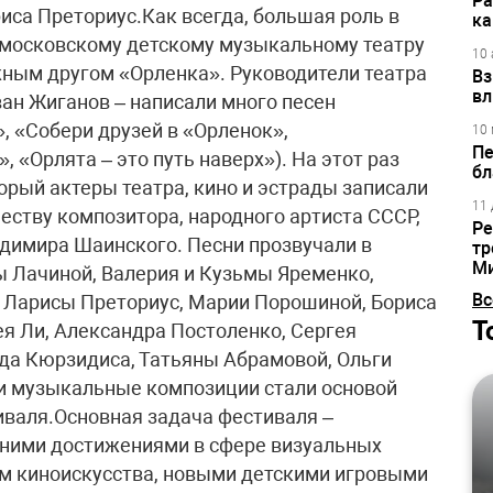
Ра
са Преториус.Как всегда, большая роль в
ка
московскому детскому музыкальному театру
10 
ным другом «Орленка». Руководители театра
Вз
вл
ван Жиганов – написали много песен
, «Собери друзей в «Орленок»,
10 
Пе
 «Орлята – это путь наверх»). На этот раз
бл
орый актеры театра, кино и эстрады записали
11 
еству композитора, народного артиста СССР,
Ре
димира Шаинского. Песни прозвучали в
тр
М
 Лачиной, Валерия и Кузьмы Яременко,
Вс
 Ларисы Преториус, Марии Порошиной, Бориса
Т
ея Ли, Александра Постоленко, Сергея
да Кюрзидиса, Татьяны Абрамовой, Ольги
ти музыкальные композиции стали основой
иваля.Основная задача фестиваля –
дними достижениями в сфере визуальных
ем киноискусства, новыми детскими игровыми