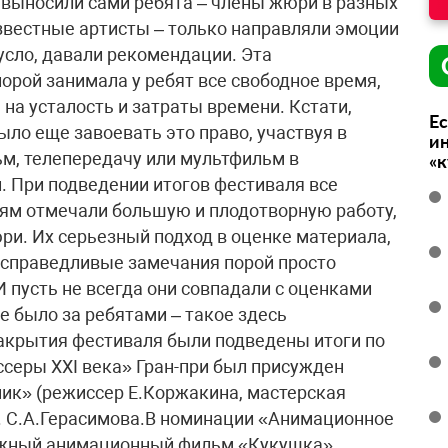
 выносили сами ребята – члены жюри в разных
звестные артисты – только направляли эмоции
усло, давали рекомендации. Эта
орой занимала у ребят все свободное время,
 на усталость и затраты времени. Кстати,
Ес
ыло еще завоевать это право, участвуя в
ин
м, телепередачу или мультфильм в
«
. При подведении итогов фестиваля все
ям отмечали большую и плодотворную работу,
ри. Их серьезный подход в оценке материала,
ь справедливые замечания порой просто
 пусть не всегда они совпадали с оценками
е было за ребятами – такое здесь
акрытия фестиваля были подведены итоги по
серы XXI века» Гран-при был присужден
к» (режиссер Е.Коржакина, мастерская
м. С.А.Герасимова.В номинации «Анимационное
ажный анимационный фильм «Кукушка»,