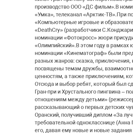
производство ООО «ДС фильм».В номи
«Умка», телеканал «Арктик-ТВ».При п
«Компьютерные игровые и образовате
«DeathCry» (разработчики С.Конджари
номинации «Фотокросс» жюри присудил
«Олимпийский».В этом году в рамках 
номинации «Кинематограф» были пре
разных жанров: сказка, приключения, 
посвящены темам дружбы, взаимоотн
ценностям, а также приключениям, ко
Отсюда и выбор ребят, который был сд
Гран-при и Хрустального пингвина – 
отношениям между детьми» (режиссер
рассказывающий о первых детских чув
Оранский, получивший диплом «За луч
требовательной однокласснице (Анна 
его, давая ему новые и новые задания