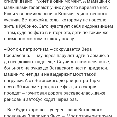
сгнили давно. Рухнет в один момент. А мамашки с
малышами телепают, у них другого варианта нет.
Как и у восьмиклассника Кольки, единственного
ученика Вставской школы, которому не повезло
жить в Кубрино. Зато чувствует себя индонезийцем
– там, судя по фото в интернете, дети по таким же
примерно мостам в школу ползут.
– Вот он, патриотизм, – сокрушается Вера
Васильевна. – Ему через пару лет идти в армию, а
до нее дожить надо еще. Случись с кем несчастье,
больного на руках до Вставского нести придется,
машин-то нет, да и не выдержит мост такой
нагрузки. А от Вставского до райцентра Тары –
всего 30 километров, но не факт, что скорая
проедет – грунтовая дорога расквасилась, даже
рейсовый автобус ходит через раз.
– Все будет хорошо, – уверен глава Вставского
поселения Владимир Янус. – Мост отремонтируем,