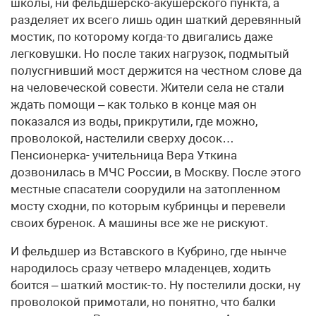
школы, ни фельдшерско-акушерского пункта, а
разделяет их всего лишь один шаткий деревянный
мостик, по которому когда-то двигались даже
легковушки. Но после таких нагрузок, подмытый
полусгнивший мост держится на честном слове да
на человеческой совести. Жители села не стали
ждать помощи – как только в конце мая он
показался из воды, прикрутили, где можно,
проволокой, настелили сверху досок…
Пенсионерка- учительница Вера Уткина
дозвонилась в МЧС России, в Москву. После этого
местные спасатели соорудили на затопленном
мосту сходни, по которым кубринцы и перевели
своих буренок. А машины все же не рискуют.
И фельдшер из Вставского в Кубрино, где нынче
народилось сразу четверо младенцев, ходить
боится – шаткий мостик-то. Ну постелили доски, ну
проволокой примотали, но понятно, что балки