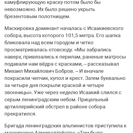
камуфлирующую краску потом было бы
невозможно. Их было решено укрыть
брезентовым полотнищем.
Маскировка доминант началась с Исаакиевского
собора, высота которого 101,5 метра. Его шапка
бликовала над всем городом и четко
просматривалась отовсюду. «Мы забрались
наверх, привязались к перилам, раненые матросы
подавали нам вёдра с красками, – рассказывал
Михаил Михайлович Бобров. – И вначале
покрасили чепчик, купол и крест. Затем буквально
за четыре дня покрыли краской и четыре
звонницы». Уже через неделю Исаакий слился с
серым ленинградским небом. Прицельный
артиллерийский обстрел в районе собора
прекратился.
Бригада ленинградских альпинистов приступила к
маскировке Адмиралтейства. «Там было