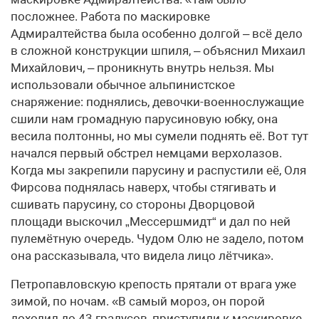
посложнее. Работа по маскировке
Адмиралтейства была особенно долгой – всё дело
в сложной конструкции шпиля, – объяснил Михаил
Михайлович, – проникнуть внутрь нельзя. Мы
использовали обычное альпинистское
снаряжение: поднялись, девочки-военнослужащие
сшили нам громадную парусиновую юбку, она
весила полтонны, но мы сумели поднять её. Вот тут
начался первый обстрел немцами верхолазов.
Когда мы закрепили парусину и распустили её, Оля
Фирсова поднялась наверх, чтобы стягивать и
сшивать парусину, со стороны Дворцовой
площади выскочил „Мессершмидт“ и дал по ней
пулемётную очередь. Чудом Олю не задело, потом
она рассказывала, что видела лицо лётчика».
Петропавловскую крепость прятали от врага уже
зимой, по ночам. «В самый мороз, он порой
доходил до 43 градусов, приступили к маскировке