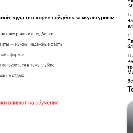
Ра
ка
10 
сной, куда ты скорее пойдёшь за «культурным
Вз
вл
 нахожу ролики и подборки.
10 
Пе
сайты — нужны надёжные факты.
бл
вой» формат.
11 
Ре
 погрузиться в тему глубже.
тр
М
сь на отдых.
Вс
Т
чки влияют на обучение