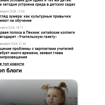
зные условия для одних и тех же детей:
к сегодня устроена среда в детских садах
апреля 2026, 12:00
гляд зумера: как культурные привычки
ияют на обучение
марта 2026, 18:17
рвая полоса в Пекине: китайские коллеги
агодарят «Учительскую газету»
декабря 2025, 21:40
шение проблемы с зарплатами учителей
ебует много времени, заявил глава
инпросвещения
е топ новости
оп блоги