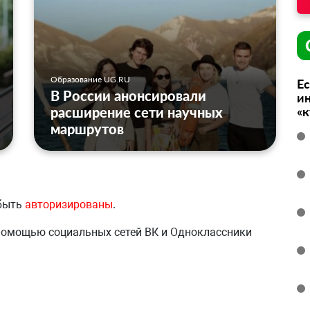
Образование UG.RU
Ес
В России анонсировали
ин
«
расширение сети научных
маршрутов
 быть
авторизированы
.
 помощью социальных сетей ВК и Одноклассники