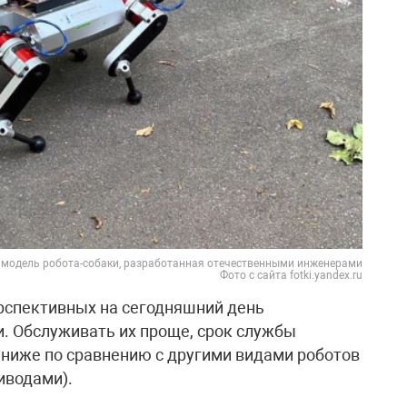
 модель робота-собаки, разработанная отечественными инженерами
Фото с сайта fotki.yandex.ru
рспективных на сегодняшний день
и. Обслуживать их проще, срок службы
 ниже по сравнению с другими видами роботов
иводами).