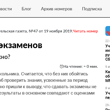
вости
Блог
Архив номеров
Подписка
ельская газета, №47 от 19 ноября 2019.
Читать номер
экзаменов
22 
Уч
ин
ру
жно?
Сб
На чтение: ≈ 0 мин.
9 а
Ка
ольника. Считается, что без них обойтись
об
об проверить знания, усвоенные за период
М
но пришли к выводу, что сдавать экзамены не
8 м
результаты в основном совпадают с оценками
Уч
пе
.
29 