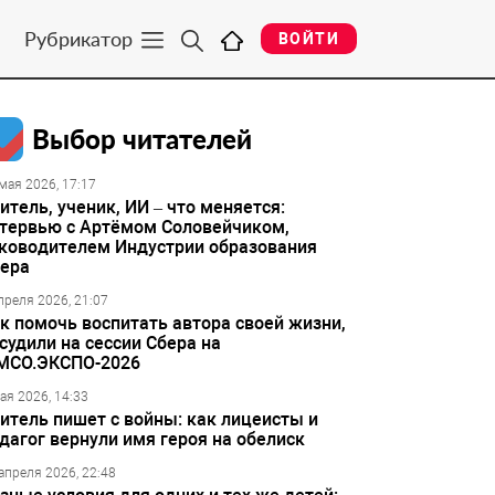
Рубрикатор
ВОЙТИ
Выбор читателей
мая 2026, 17:17
итель, ученик, ИИ – что меняется:
тервью с Артёмом Соловейчиком,
ководителем Индустрии образования
ера
преля 2026, 21:07
к помочь воспитать автора своей жизни,
судили на сессии Сбера на
МСО.ЭКСПО-2026
ая 2026, 14:33
итель пишет с войны: как лицеисты и
дагог вернули имя героя на обелиск
апреля 2026, 22:48