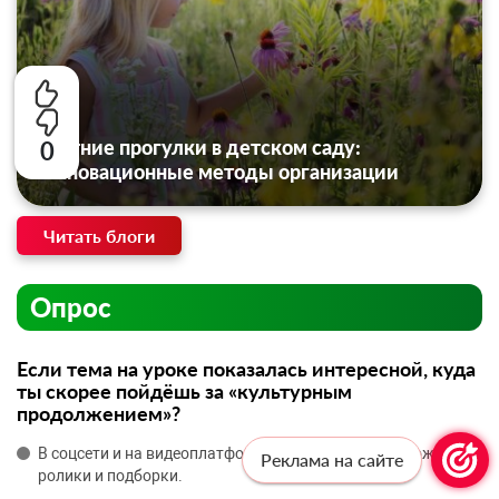
Летние прогулки в детском саду:
0
инновационные методы организации
Читать блоги
Опрос
Если тема на уроке показалась интересной, куда
ты скорее пойдёшь за «культурным
продолжением»?
В соцсети и на видеоплатформы — там быстро нахожу
Реклама на сайте
ролики и подборки.