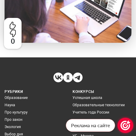
0
РУБРИКИ
КОНКУРСЫ
Образование
Успешная школа
Наука
Образовательные технологии
Про культуру
Учитель года России
Про закон
ИЗДАНИЯ
Реклама на сайте
Экология
Сетевое издание UG.RU
Выбор дня