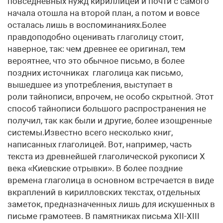
повседневных нужд кириллицей и почти с самого
начала отошла на второй план, а потом и вовсе
осталась лишь в воспоминаниях.Более
правдоподобно оценивать глаголицу стоит,
наверное, так: чем древнее ее оригинал, тем
вероятнее, что это обычное письмо, в более
поздних источниках глаголица как письмо,
вышедшее из употребления, выступает в
роли тайнописи, впрочем, не особо скрытной. Этот
способ тайнописи большого распространения не
получил, так как были и другие, более изощренные
системы.Известно всего несколько книг,
написанных глаголицей. Вот, например, часть
текста из древнейшей глаголической рукописи Х
века «Киевские отрывки». В более поздние
времена глаголица в основном встречается в виде
вкраплений в кирилловских текстах, отдельных
заметок, предназначенных лишь для искушенных в
письме грамотеев. В памятниках письма ХII-ХIII