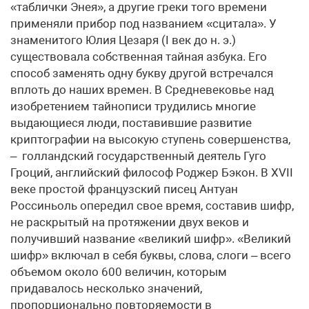
«таблички Энея», а другие греки того времени
применяли прибор под названием «сцитала». У
знаменитого Юлия Цезаря (I век до н. э.)
существовала собственная тайная азбука. Его
способ заменять одну букву другой встречался
вплоть до наших времен. В Средневековье над
изобретением тайнописи трудились многие
выдающиеся люди, поставившие развитие
криптографии на высокую ступень совершенства,
– голландский государственный деятель Гуго
Гроций, английский философ Роджер Бэкон. В XVII
веке простой французский писец Антуан
Россиньоль опередил свое время, составив шифр,
не раскрытый на протяжении двух веков и
получивший название «великий шифр». «Великий
шифр» включал в себя буквы, слова, слоги – всего
объемом около 600 величин, которым
придавалось несколько значений,
пропорционально повторяемости в