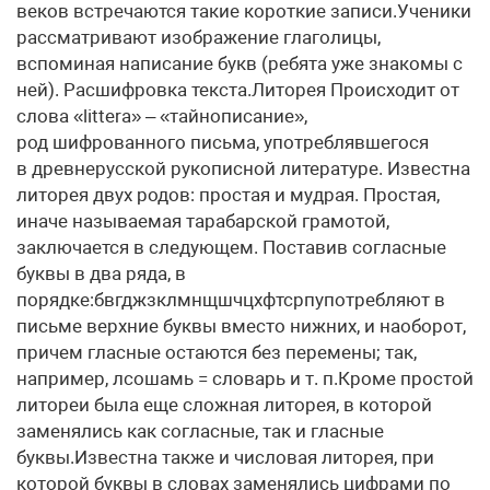
веков встречаются такие короткие записи.Ученики
рассматривают изображение глаголицы,
вспоминая написание букв (ребята уже знакомы с
ней). Расшифровка текста.Литорея Происходит от
слова «littera» – «тайнописание»,
род шифрованного письма, употреблявшегося
в древнерусской рукописной литературе. Известна
литорея двух родов: простая и мудрая. Простая,
иначе называемая тарабарской грамотой,
заключается в следующем. Поставив согласные
буквы в два ряда, в
порядке:бвгджзклмнщшчцхфтсрпупотребляют в
письме верхние буквы вместо нижних, и наоборот,
причем гласные остаются без перемены; так,
например, лсошамь = словарь и т. п.Кроме простой
литореи была еще сложная литорея, в которой
заменялись как согласные, так и гласные
буквы.Известна также и числовая литорея, при
которой буквы в словах заменялись цифрами по