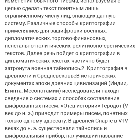
изменения обычного письма, используемая с
целью сделать текст понятным лишь
ограниченному числу лиц, знающих данную
систему. Различные способы криптографии
применялись для зашифровки военных,
дипломатических, торгово-финансовых,
нелегально-политических, религиозно-еретических
текстов. Далее речь пойдет о криптографии в
дипломатических текстах, частично будет
затронута военная тайнопись.2. Криптография в
древности и СредневековьеВ исторических
документах эпохи древних цивилизаций (Индии,
Египта, Месопотамии) исследователи находят
сведения о системах и способах составления
шифрованных писем. «Отец истории» Геродот (V
век до н. э.) приводит примеры писем, понятных
только одному адресату. В древней Спарте в V-IV
веках до н. э. существовали тайнопись и
шифровальный прибор, получивший название