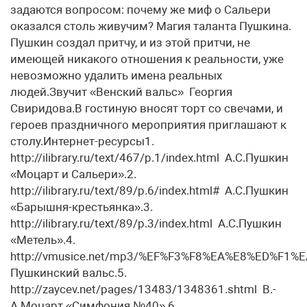
задаются вопросом: почему же миф о Сальери
оказался столь живучим? Магия таланта Пушкина.
Пушкин создал притчу, и из этой притчи, не
имеющей никакого отношения к реальности, уже
невозможно удалить имена реальных
людей.Звучит «Венский вальс» Георгия
Свиридова.В гостиную вносят торт со свечами, и
героев праздничного мероприятия приглашают к
столу.Интернет-ресурсы1.
http://ilibrary.ru/text/467/p.1/index.html А.С.Пушкин
«Моцарт и Сальери».2.
http://ilibrary.ru/text/89/p.6/index.html# А.С.Пушкин
«Барышня-крестьянка».3.
http://ilibrary.ru/text/89/p.3/index.html А.С.Пушкин
«Метель».4.
http://vmusice.net/mp3/%EF%F3%F8%EA%E8%ED%F1
Пушкинский вальс.5.
http://zaycev.net/pages/13483/1348361.shtml В.-
А.Моцарт «Симфония №40».6.