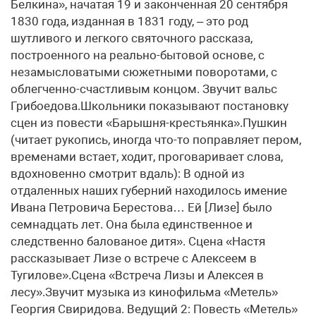
Белкина», начатая 19 и законченная 20 сентября
1830 года, изданная в 1831 году, – это род
шутливого и легкого святочного рассказа,
построенного на реально-бытовой основе, с
незамысловатыми сюжетными поворотами, с
облегченно-счастливым концом. Звучит вальс
Грибоедова.Школьники показывают постановку
сцен из повести «Барышня-крестьянка».Пушкин
(читает рукопись, иногда что-то поправляет пером,
временами встает, ходит, проговаривает слова,
вдохновенно смотрит вдаль): В одной из
отдаленных наших губерний находилось имение
Ивана Петровича Берестова… Ей [Лизе] было
семнадцать лет. Она была единственное и
следственно балованое дитя». Сцена «Настя
рассказывает Лизе о встрече с Алексеем в
Тугилове».Сцена «Встреча Лизы и Алексея в
лесу».Звучит музыка из кинофильма «Метель»
Георгия Свиридова. Ведущий 2: Повесть «Метель»