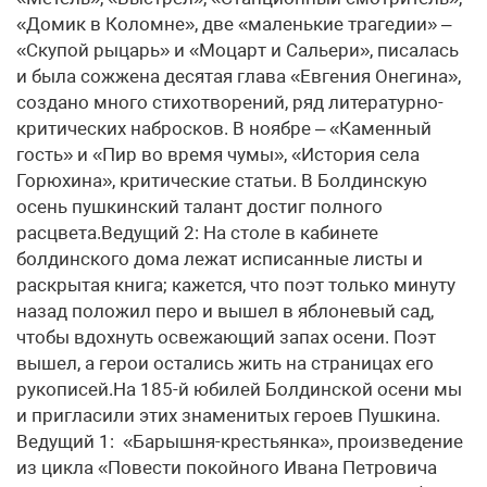
«Домик в Коломне», две «маленькие трагедии» –
«Скупой рыцарь» и «Моцарт и Сальери», писалась
и была сожжена десятая глава «Евгения Онегина»,
создано много стихотворений, ряд литературно-
критических набросков. В ноябре – «Каменный
гость» и «Пир во время чумы», «История села
Горюхина», критические статьи. В Болдинскую
осень пушкинский талант достиг полного
расцвета.Ведущий 2: На столе в кабинете
болдинского дома лежат исписанные листы и
раскрытая книга; кажется, что поэт только минуту
назад положил перо и вышел в яблоневый сад,
чтобы вдохнуть освежающий запах осени. Поэт
вышел, а герои остались жить на страницах его
рукописей.На 185-й юбилей Болдинской осени мы
и пригласили этих знаменитых героев Пушкина.
Ведущий 1: «Барышня-крестьянка», произведение
из цикла «Повести покойного Ивана Петровича