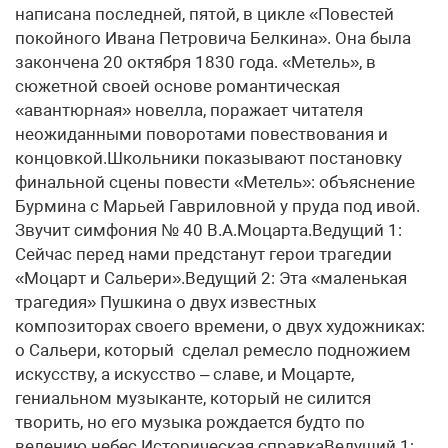
написана последней, пятой, в цикле «Повестей
покойного Ивана Петровича Белкина». Она была
закончена 20 октября 1830 года. «Метель», в
сюжетной своей основе романтическая
«авантюрная» новелла, поражает читателя
неожиданными поворотами повествования и
концовкой.Школьники показывают постановку
финальной сцены повести «Метель»: объяснение
Бурмина с Марьей Гавриловной у пруда под ивой.
Звучит симфония № 40 В.А.Моцарта.Ведущий 1:
Сейчас перед нами предстанут герои трагедии
«Моцарт и Сальери».Ведущий 2: Эта «маленькая
трагедия» Пушкина о двух известных
композиторах своего времени, о двух художниках:
о Сальери, который сделал ремесло подножием
искусству, а искусство – славе, и Моцарте,
гениальном музыканте, который не силится
творить, но его музыка рождается будто по
велению небес.Историческая справкаВедущий 1: