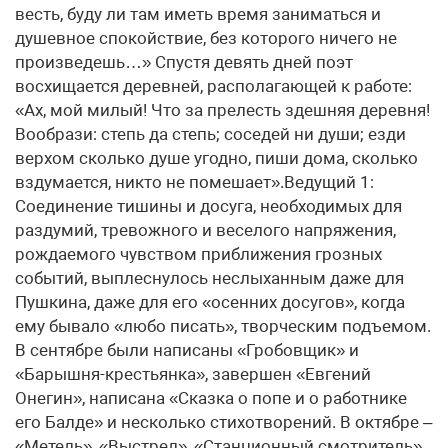
весть, буду ли там иметь время заниматься и
душевное спокойствие, без которого ничего не
произведешь…» Спустя девять дней поэт
восхищается деревней, располагающей к работе:
«Ах, мой милый! Что за прелесть здешняя деревня!
Вообрази: степь да степь; соседей ни души; езди
верхом сколько душе угодно, пиши дома, сколько
вздумается, никто не помешает».Ведущий 1:
Соединение тишины и досуга, необходимых для
раздумий, тревожного и веселого напряжения,
рождаемого чувством приближения грозных
событий, выплеснулось неслыханным даже для
Пушкина, даже для его «осенних досугов», когда
ему бывало «любо писать», творческим подъемом.
В сентябре были написаны «Гробовщик» и
«Барышня-крестьянка», завершен «Евгений
Онегин», написана «Сказка о попе и о работнике
его Балде» и несколько стихотворений. В октябре –
«Метель», «Выстрел», «Станционный смотритель»,