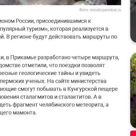
Фото: minobr.permkrai.ru
ионом России, присоединившимся к
пулярный туризм», которая реализуется в
й. В регионе будут действовать маршруты по
.
и, в Прикамье разработано четыре маршрута,
домстве отметили, что поездки позволят
есные геологические тайны и увидеть
пермских ученых. На сайте министерства
лающие смогут побывать в Кунгурской пещере
новения сталагмитов и сталактитов. А в
еть фрагмент челябинского метеорита, а
ящего мамонта.