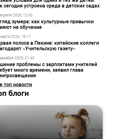
зные условия для одних и тех же детей:
к сегодня устроена среда в детских садах
апреля 2026, 12:00
гляд зумера: как культурные привычки
ияют на обучение
марта 2026, 18:17
рвая полоса в Пекине: китайские коллеги
агодарят «Учительскую газету»
декабря 2025, 21:40
шение проблемы с зарплатами учителей
ебует много времени, заявил глава
инпросвещения
е топ новости
оп блоги