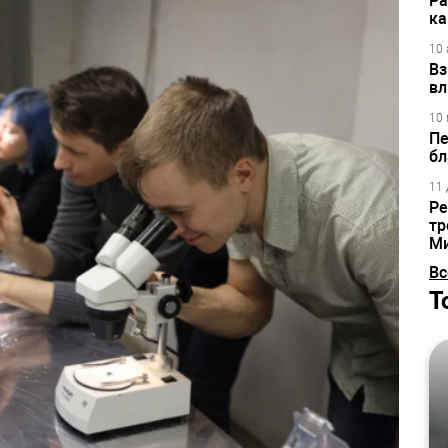
Ра
ка
10 
Вз
вл
10 
Пе
бл
11 
Ре
тр
М
Вс
Т