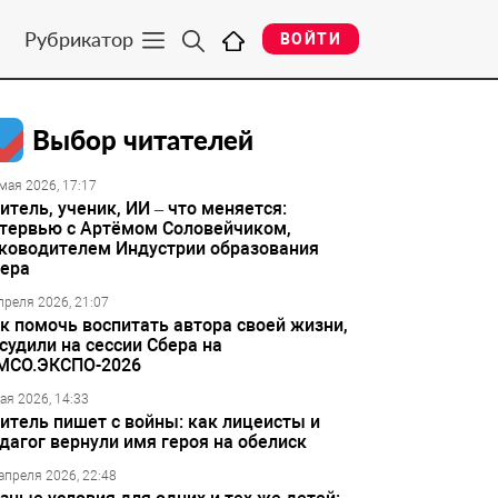
Рубрикатор
ВОЙТИ
Выбор читателей
мая 2026, 17:17
итель, ученик, ИИ – что меняется:
тервью с Артёмом Соловейчиком,
ководителем Индустрии образования
ера
преля 2026, 21:07
к помочь воспитать автора своей жизни,
судили на сессии Сбера на
МСО.ЭКСПО-2026
ая 2026, 14:33
итель пишет с войны: как лицеисты и
дагог вернули имя героя на обелиск
апреля 2026, 22:48