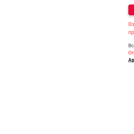
Вз
п
Вс
От
Ар