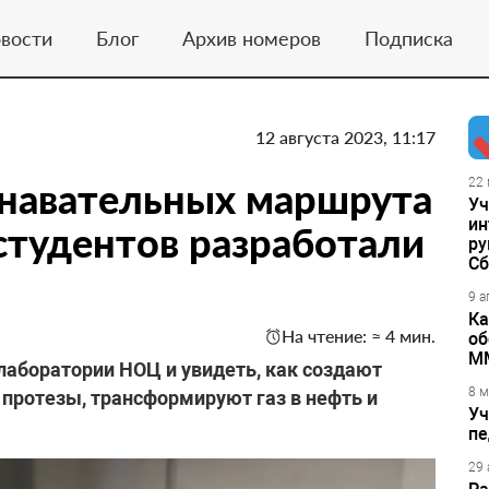
вости
Блог
Архив номеров
Подписка
12 августа 2023, 11:17
знавательных маршрута
22 
Уч
ин
студентов разработали
ру
Сб
9 а
Ка
На чтение: ≈ 4 мин.
об
М
лаборатории НОЦ и увидеть, как создают
8 м
протезы, трансформируют газ в нефть и
Уч
пе
29 