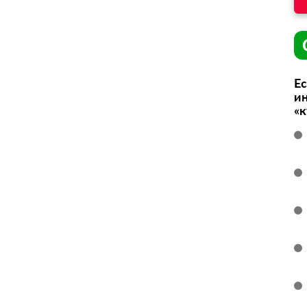
Ес
ин
«