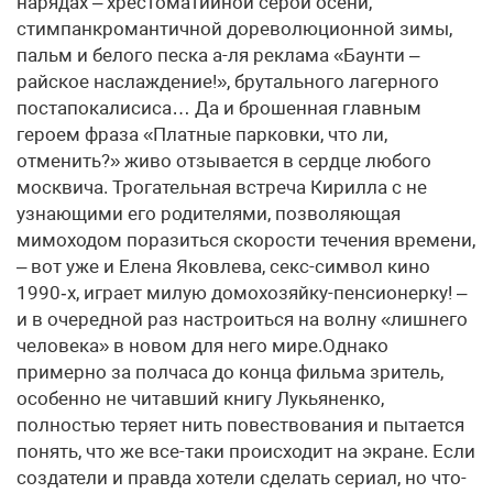
нарядах – хрестоматийной серой осени,
стимпанкромантичной дореволюционной зимы,
пальм и белого песка а-ля реклама «Баунти –
райское наслаждение!», брутального лагерного
постапокалисиса… Да и брошенная главным
героем фраза «Платные парковки, что ли,
отменить?» живо отзывается в сердце любого
москвича. Трогательная встреча Кирилла с не
узнающими его родителями, позволяющая
мимоходом поразиться скорости течения времени,
– вот уже и Елена Яковлева, секс-символ кино
1990‑х, играет милую домохозяйку-пенсионерку! –
и в очередной раз настроиться на волну «лишнего
человека» в новом для него мире.Однако
примерно за полчаса до конца фильма зритель,
особенно не читавший книгу Лукьяненко,
полностью теряет нить повествования и пытается
понять, что же все-таки происходит на экране. Если
создатели и правда хотели сделать сериал, но что-