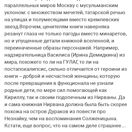
параллельных миров Москву с мусульманским
уклоном: с множеством мечетей, татарской речью
на улицах и полумесяцами вместо кремлевских
звезд.Впрочем, ценителям книги наверняка
резанут глаза не только пагоды вместо минаретов,
но и упущенные детали книжной вселенной, и
переиначенные образы персонажей. Например,
надзирательница Василиса (Ирина Демидкина) из
мира, похожего то ли на ГУЛАГ, то ли на
постапокалипсис, сильно отличается от героини из
книги – доброй и несчастной женщины, которую
после превращения в функционала не узнали
родные дети, по мере сил помогающей как
Кириллу, так и своим подопечным из Нирваны. Да
и сама книжная Нирвана должна была быть скорее
похожа на остров Дураков из повести про
Незнайку, чем на воспоминания Солженицына.
Кстати, еще вопрос, что на самом деле страшнее…