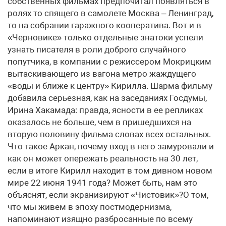
собственных фильмах предпочитал появляться в
ролях то спящего в самолете Москва – Ленинград,
то на собрании гаражного кооператива. Вот и в
«Черновике» только отдельные знатоки успели
узнать писателя в роли доброго случайного
попутчика, в компании с режиссером Мокрицким
вытаскивающего из вагона метро жаждущего
«воды и ближе к центру» Кирилла. Шарма фильму
добавила серьезная, как на заседаниях Госдумы,
Ирина Хакамада: правда, ясности в ее репликах
оказалось не больше, чем в пришедшихся на
вторую половину фильма словах всех остальных.
Что такое Аркан, почему вход в него замуровали и
как он может опережать реальность на 30 лет,
если в итоге Кирилл находит в том дивном новом
мире 22 июня 1941 года? Может быть, нам это
объяснят, если экранизируют «Чистовик»?О том,
что мы живем в эпоху постмодернизма,
напоминают изящно разбросанные по всему