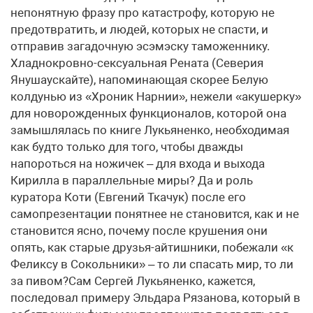
непонятную фразу про катастрофу, которую не
предотвратить, и людей, которых не спасти, и
отправив загадочную эсэмэску таможеннику.
Хладнокровно-сексуальная Рената (Северия
Янушаускайте), напоминающая скорее Белую
колдунью из «Хроник Нарнии», нежели «акушерку»
для новорожденных функционалов, которой она
замышлялась по книге Лукьяненко, необходимая
как будто только для того, чтобы дважды
напороться на ножичек – для входа и выхода
Кирилла в параллельные миры? Да и роль
куратора Коти (Евгений Ткачук) после его
самопрезентации понятнее не становится, как и не
становится ясно, почему после крушения они
опять, как старые друзья-айтишники, побежали «к
Феликсу в Сокольники» – то ли спасать мир, то ли
за пивом?Сам Сергей Лукьяненко, кажется,
последовал примеру Эльдара Рязанова, который в