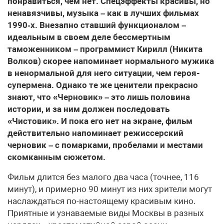
понравиться, чем нет. Спецэффекты красивы, но
ненавязчивы, музыка – как в лучших фильмах
1990‑х. Внезапно ставший функционалом –
идеальным в своем деле бессмертным
таможенником – программист Кирилл (Никита
Волков) скорее напоминает нормального мужика
в ненормальной для него ситуации, чем героя-
супермена. Однако те же ценители прекрасно
знают, что «Черновик» – это лишь половина
истории, и за ним должен последовать
«Чистовик». И пока его нет на экране, фильм
действительно напоминает режиссерский
черновик – с помарками, пробелами и местами
скомканным сюжетом.
Фильм длится без малого два часа (точнее, 116
минут), и примерно 90 минут из них зрители могут
наслаждаться по-настоящему красивым кино.
Приятные и узнаваемые виды Москвы в разных