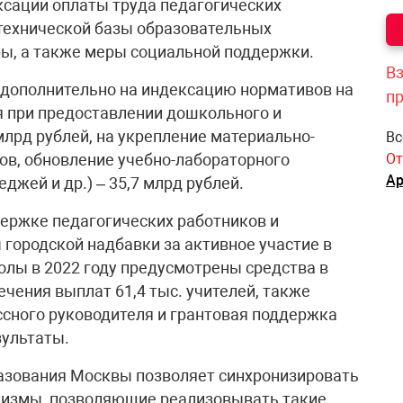
ексации оплаты труда педагогических
технической базы образовательных
ы, а также меры социальной поддержки.
Вз
 дополнительно на индексацию нормативов на
п
я при предоставлении дошкольного и
млрд рублей, на укрепление материально-
Вс
От
ов, обновление учебно-лабораторного
Ар
джей и др.) – 35,7 млрд рублей.
держке педагогических работников и
 городской надбавки за активное участие в
лы в 2022 году предусмотрены средства в
ечения выплат 61,4 тыс. учителей, также
сного руководителя и грантовая поддержка
зультаты.
азования Москвы позволяет синхронизировать
низмы, позволяющие реализовывать такие