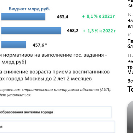
Ра
ка
10 
Вз
вл
10 
Пе
бл
11 
Ре
тр
М
Вс
Т