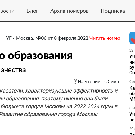
вости
Блог
Архив номеров
Подписка
УГ - Москва, №06 от 8 февраля 2022.
Читать номер
о образования
22 
Уч
ин
ру
ачества
Сб
На чтение: ≈ 3 мин.
9 а
Ка
оказатели, характеризующие эффективность и
об
ы образования, поэтому именно они были
М
 бюджета города Москвы на 2022‑2024 годы в
8 м
Развитие образования города Москвы
Уч
пе
29 