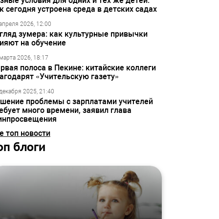
зные условия для одних и тех же детей:
к сегодня устроена среда в детских садах
апреля 2026, 12:00
гляд зумера: как культурные привычки
ияют на обучение
марта 2026, 18:17
рвая полоса в Пекине: китайские коллеги
агодарят «Учительскую газету»
декабря 2025, 21:40
шение проблемы с зарплатами учителей
ебует много времени, заявил глава
инпросвещения
е топ новости
оп блоги