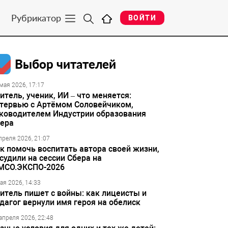
Рубрикатор
ВОЙТИ
Выбор читателей
мая 2026, 17:17
итель, ученик, ИИ – что меняется:
тервью с Артёмом Соловейчиком,
ководителем Индустрии образования
ера
преля 2026, 21:07
к помочь воспитать автора своей жизни,
судили на сессии Сбера на
МСО.ЭКСПО-2026
ая 2026, 14:33
итель пишет с войны: как лицеисты и
дагог вернули имя героя на обелиск
апреля 2026, 22:48