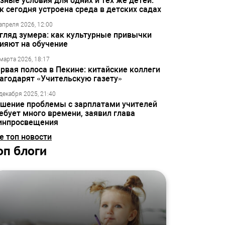
зные условия для одних и тех же детей:
к сегодня устроена среда в детских садах
апреля 2026, 12:00
гляд зумера: как культурные привычки
ияют на обучение
марта 2026, 18:17
рвая полоса в Пекине: китайские коллеги
агодарят «Учительскую газету»
декабря 2025, 21:40
шение проблемы с зарплатами учителей
ебует много времени, заявил глава
инпросвещения
е топ новости
оп блоги