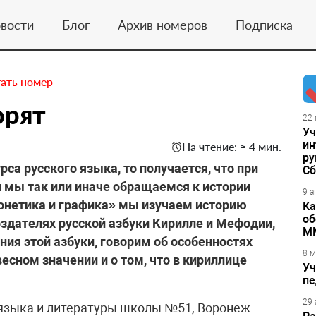
вости
Блог
Архив номеров
Подписка
ать номер
орят
22 
Уч
ин
На чтение: ≈ 4 мин.
ру
рса русского языка, то получается, что при
Сб
 мы так или иначе обращаемся к истории
9 а
Фонетика и графика» мы изучаем историю
Ка
об
оздателях русской азбуки Кирилле и Мефодии,
М
ния этой азбуки, говорим об особенностях
8 м
весном значении и о том, что в кириллице
Уч
пе
29 
языка и литературы школы №51, Воронеж