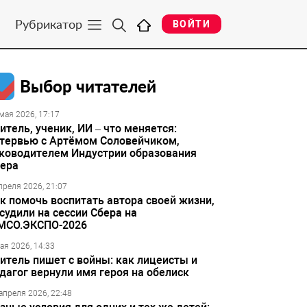
Рубрикатор
ВОЙТИ
Выбор читателей
мая 2026, 17:17
итель, ученик, ИИ – что меняется:
тервью с Артёмом Соловейчиком,
ководителем Индустрии образования
ера
преля 2026, 21:07
к помочь воспитать автора своей жизни,
судили на сессии Сбера на
МСО.ЭКСПО-2026
ая 2026, 14:33
итель пишет с войны: как лицеисты и
дагог вернули имя героя на обелиск
апреля 2026, 22:48