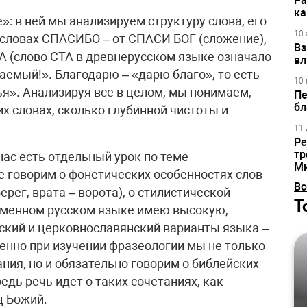
Ра
ка
: в ней мы анализируем структуру слова, его
10 
 словах СПАСИБО – от СПАСИ БОГ (сложение),
Вз
(слово СТА в древнерусском языке означало
вл
емый!». Благодарю – «дарю благо», то есть
10 
я». Анализируя все в целом, мы понимаем,
Пе
бл
их словах, сколько глубинной чистоты и
11 
Ре
тр
нас есть отдельный урок по теме
М
 говорим о фонетических особенностях слов
Вс
ерег, врата – ворота), о стилистической
Т
ременном русском языке имею высокую,
нский и церковнославянский варианты языка –
венно при изучении фразеологии мы не только
ния, но и обязательно говорим о библейских
едь речь идет о таких сочетаниях, как
ц Божий.