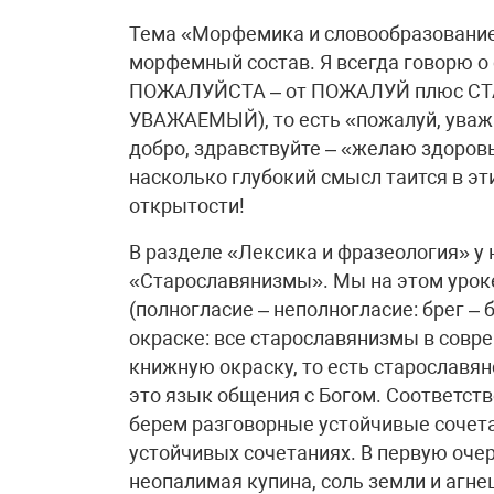
Тема «Морфемика и словообразование»
морфемный состав. Я всегда говорю о
ПОЖАЛУЙСТА – от ПОЖАЛУЙ плюс СТА 
УВАЖАЕМЫЙ), то есть «пожалуй, уважа
добро, здравствуйте – «желаю здоровь
насколько глубокий смысл таится в эт
открытости!
В разделе «Лексика и фразеология» у 
«Старославянизмы». Мы на этом уроке
(полногласие – неполногласие: брег – б
окраске: все старославянизмы в сов
книжную окраску, то есть старославя
это язык общения с Богом. Соответст
берем разговорные устойчивые сочета
устойчивых сочетаниях. В первую очер
неопалимая купина, соль земли и агне