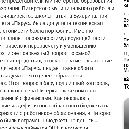
Ра
кже представители Министерства образования
ка
азования Питерского муниципального района и
10 
речи директор школы Татьяна Бухарина, при
Вз
учета «Парус» была допущена техническая
вл
ю стоимости балла портфолио. Именно
10 
ени влияет на размер стимулирующей части
Пе
бл
 и привело к перерасчету и уменьшению
Возникает серьезный вопрос по самой
11 
Ре
етных средствах, отвечают за использование
тр
ди: если «Парус» выдает такие сбои и
М
до задуматься о целесообразности
Вс
х. Этот вопрос я беру под личный контроль, –
Т
 в школе села Питерка также помогло
язанный с финансами. Как оказалось,
нные из дефицитного областного бюджета на
еризацию работников образования, в Питерке
что были потрачены бюджетные деньги –
шее время займутся ОНФ и комиссия