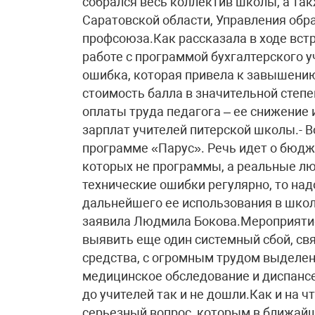
собрался весь коллектив школы, а та
Саратовской области, Управления обр
профсоюза.Как рассказала в ходе вст
работе с программой бухгалтерского 
ошибка, которая привела к завышени
стоимость балла в значительной степ
оплаты труда педагога – ее снижение
зарплат учителей питерской школы.- 
программе «Парус». Речь идет о бюдж
которых не программы, а реальные лю
технические ошибки регулярно, то на
дальнейшего ее использования в школа
заявила Людмила Бокова.Мероприятие
выявить еще один системный сбой, св
средства, с огромным трудом выделе
медицинское обследование и диспанс
до учителей так и не дошли.Как и на 
серьезный вопрос, которым в ближай