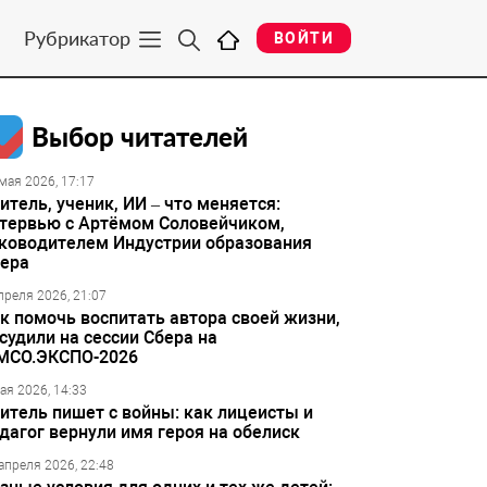
Рубрикатор
ВОЙТИ
Выбор читателей
мая 2026, 17:17
итель, ученик, ИИ – что меняется:
тервью с Артёмом Соловейчиком,
ководителем Индустрии образования
ера
преля 2026, 21:07
к помочь воспитать автора своей жизни,
судили на сессии Сбера на
МСО.ЭКСПО-2026
ая 2026, 14:33
итель пишет с войны: как лицеисты и
дагог вернули имя героя на обелиск
апреля 2026, 22:48