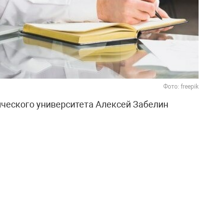
Фото: freepik
ческого университета Алексей Забелин
кончания высшего учебного заведения
 тысяч рублей в месяц. При стоимости
ой доход выпускника может достигать 1,5–2
енсацию расходов около трети дохода, диплом
акже отметил, что в перспективе многие из них
лей.
жанными. Советник ректора Николай
од обучения стоит 1,2 миллиона, а выпускник