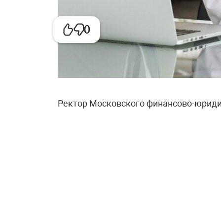
0
Ректор Московского финансово-юриди
сообщил, что его выпускники после о
зарабатывают в среднем от 120 до 250
обучения около 400 тысяч в год годов
миллионов. Если откладывать на комп
окупится за три-четыре года. Ректор т
выходят на зарплаты от 500 тысяч руб
В МФТИ оценки оказались более сдер
Кудрявцев привёл такой расчёт: если г