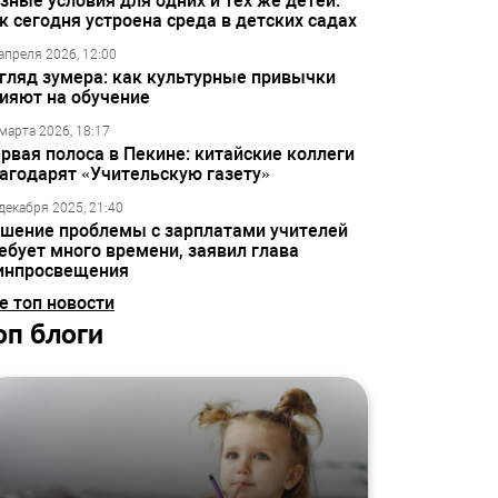
зные условия для одних и тех же детей:
к сегодня устроена среда в детских садах
апреля 2026, 12:00
гляд зумера: как культурные привычки
ияют на обучение
марта 2026, 18:17
рвая полоса в Пекине: китайские коллеги
агодарят «Учительскую газету»
декабря 2025, 21:40
шение проблемы с зарплатами учителей
ебует много времени, заявил глава
инпросвещения
е топ новости
оп блоги