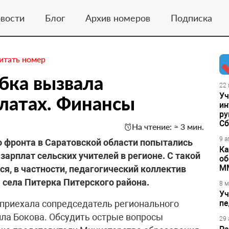
вости
Блог
Архив номеров
Подписка
итать номер
бка вызвала
22 
Уч
платах. Финансы
ин
ру
Сб
На чтение: ≈ 3 мин.
9 а
 фронта в Саратовской области попытались
Ка
зарплат сельских учителей в регионе. С такой
об
М
ся, в частности, педагогический коллектив
села Питерка Питерского района.
8 м
Уч
 приехала сопредседатель регионального
пе
ла Бокова. Обсудить острые вопросы
29 