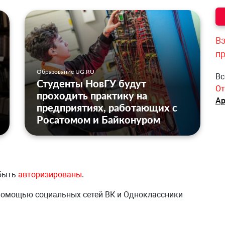
Вз
п
Образование UG.RU
Вс
Студенты НовГУ будут
От
проходить практику на
Ар
предприятиях, работающих с
Росатомом и Байконуром
 быть
авторизированы
.
 помощью социальных сетей ВК и Одноклассники