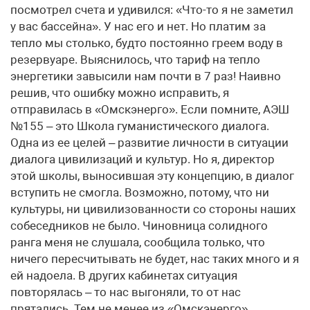
посмотрел счета и удивился: «Что-то я не заметил
у вас бассейна». У нас его и нет. Но платим за
тепло мы столько, будто постоянно греем воду в
резервуаре. Выяснилось, что тариф на тепло
энергетики завысили нам почти в 7 раз! Наивно
решив, что ошибку можно исправить, я
отправилась в «Омскэнерго». Если помните, АЭШ
№155 – это Школа гуманистического диалога.
Одна из ее целей – развитие личности в ситуации
диалога цивилизаций и культур. Но я, директор
этой школы, выносившая эту концепцию, в диалог
вступить не смогла. Возможно, потому, что ни
культуры, ни цивилизованности со стороны наших
собеседников не было. Чиновница солидного
ранга меня не слушала, сообщила только, что
ничего пересчитывать не будет, нас таких много и я
ей надоела. В других кабинетах ситуация
повторялась – то нас выгоняли, то от нас
прятались. Тем не менее из «Омскэнерго»