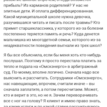
прибыль? Из карманов родителей? У нас не
элитные дети. И оплата дифференцированная.
Какой муниципальной школе нужна девочка,
разучившаяся читать и писать после травмы? Кто
примет старшеклассника, у которого из-за болезни
постепенно теряется память и речь? Куда денется
мальчишка из многодетной семьи, которого из-за
неадекватности поведения выгнали из трех школ?
Я бы все объяснила, если бы меня хоть кто-нибудь
послушал. Поэтому я просто перестала платить за
тепло и подала на «Омскэнерго» в арбитражный
суд. По-моему, вполне логично. Сначала надо все
выяснить и рассчитать. Сотрудники «Омскэнерго»,
нас навещающие, впрочем, считали иначе – вы
сначала заплатите, а потом пересчитаем. Может,
кто и верит в это, но не я. Зачем переворачивать
все с ног на голову? Я клиент и имею право знать,
за какие услуги и по какой ставке рассчитываюсь.