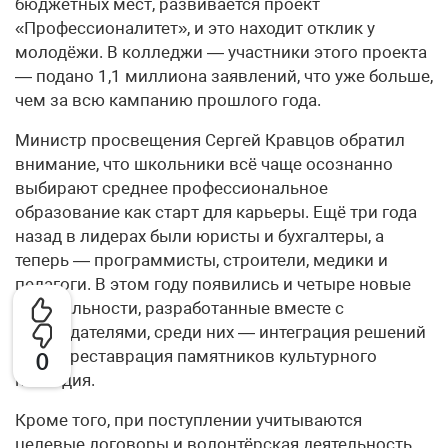
бюджетных мест, развивается проект
«Профессионалитет», и это находит отклик у
молодёжи. В колледжи — участники этого проекта
— подано 1,1 миллиона заявлений, что уже больше,
чем за всю кампанию прошлого года.
Министр просвещения Сергей Кравцов обратил
внимание, что школьники всё чаще осознанно
выбирают среднее профессиональное
образование как старт для карьеры. Ещё три года
назад в лидерах были юристы и бухгалтеры, а
теперь — программисты, строители, медики и
педагоги. В этом году появились и четыре новые
специальности, разработанные вместе с
работодателями, среди них — интеграция решений
с ИИ и реставрация памятников культурного
0
наследия.
Кроме того, при поступлении учитываются
целевые договоры и волонтёрская деятельность