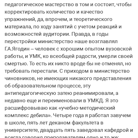
педагогическое мастерство в том и состоит, чтобы
корректировать количество и качество
упражнений, да, впрочем, и теоретического
материала, по ходу занятий с учетом реакций и
возможностей аудитории. Правда, в годы
перестройки министерство наше возглавлял
Г.А.Ягодин – человек с хорошим опытом вузовской
работы, и УМК, ко всеобщей радости, умерли своей
смертью. То есть их никто вроде бы не отменял, но
требовать перестали. С приходом в министерство
чиновников, не имеющих никакого представления
об образовательном процессе, эту
антипедагогическую затею реанимировали, а
недавно еще и переименовали в УМКД. Я это
расшифровываю как «учебно-методический
комплекс дебила». Четыре года я работал завучем
в школе, пять лет деканом факультета в
университете, двадцать пять заведовал кафедрой и
всегда говорил преподавателям одно и то же: