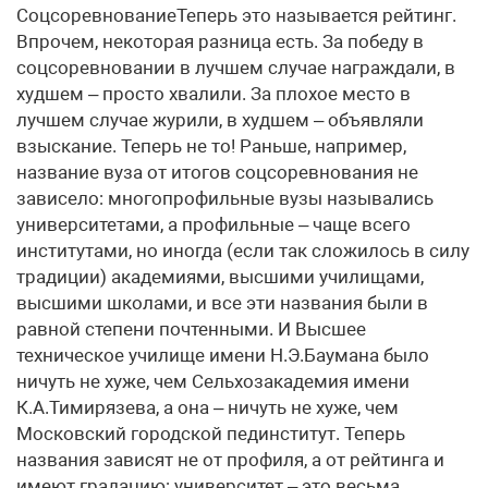
СоцсоревнованиеТеперь это называется рейтинг.
Впрочем, некоторая разница есть. За победу в
соцсоревновании в лучшем случае награждали, в
худшем – просто хвалили. За плохое место в
лучшем случае журили, в худшем – объявляли
взыскание. Теперь не то! Раньше, например,
название вуза от итогов соцсоревнования не
зависело: многопрофильные вузы назывались
университетами, а профильные – чаще всего
институтами, но иногда (если так сложилось в силу
традиции) академиями, высшими училищами,
высшими школами, и все эти названия были в
равной степени почтенными. И Высшее
техническое училище имени Н.Э.Баумана было
ничуть не хуже, чем Сельхозакадемия имени
К.А.Тимирязева, а она – ничуть не хуже, чем
Московский городской пединститут. Теперь
названия зависят не от профиля, а от рейтинга и
имеют градацию: университет – это весьма