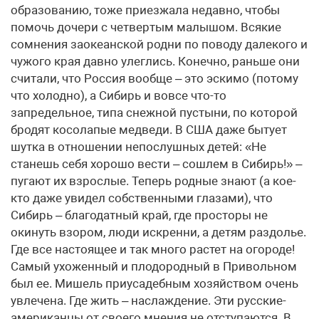
образованию, тоже приезжала недавно, чтобы
помочь дочери с четвертым малышом. Всякие
сомнения заокеанской родни по поводу далекого и
чужого края давно улеглись. Конечно, раньше они
считали, что Россия вообще – это эскимо (потому
что холодно), а Сибирь и вовсе что-то
запредельное, типа снежной пустыни, по которой
бродят косолапые медведи. В США даже бытует
шутка в отношении непослушных детей: «Не
станешь себя хорошо вести – сошлем в Сибирь!» –
пугают их взрослые. Теперь родные знают (а кое-
кто даже увидел собственными глазами), что
Сибирь – благодатный край, где просторы не
окинуть взором, люди искренни, а детям раздолье.
Где все настоящее и так много растет на огороде!
Самый ухоженный и плодородный в Привольном
был ее. Мишель приусадебным хозяйством очень
увлечена. Где жить – наслаждение. Эти русские-
американцы от своего мнения не отступаются. В