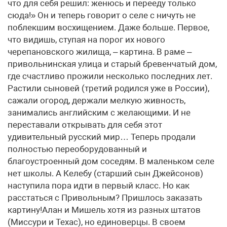
что для себя решил: женюсь и перееду только
сюда!» Он и теперь говорит о селе с ничуть не
поблекшим восхищением. Даже больше. Первое,
что видишь, ступая на порог их нового
черепановского жилища, – картина. В раме –
привольнинская улица и старый бревенчатый дом,
где счастливо прожили несколько последних лет.
Растили сыновей (третий родился уже в России),
сажали огород, держали мелкую живность,
занимались английским с желающими. И не
переставали открывать для себя этот
удивительный русский мир… Теперь продали
полностью переоборудованный и
благоустроенный дом соседям. В маленьком селе
нет школы. А Келебу (старший сын Джейсонов)
наступила пора идти в первый класс. Но как
расстаться с Привольным? Пришлось заказать
картину!Алан и Мишель хотя из разных штатов
(Миссури и Техас), но единоверцы. В своем