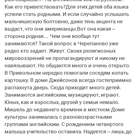
Как его приветствовать?Для этих детей оба языка
успели стать родными. И если случайно услышать
мальчишескую болтовню, даже тень акцента не
выдаст, что они американцы.Вот она какая –
сторона родная… Чем они вообще тут
занимаются? Такой вопрос в Черепаново уже
редко кто задает. Живут. Своих религиозных
мировоззрений не пропагандируют и никому не
навязывают. Но общаются много и очень открыто.
В Привольном нередко помогали соседям копать
картошку. В доме Джейсонов всегда гостеприимно
распахнута дверь. Сюда приходит много детей.
Занимаются английским, музицируют, играют.
Юных, как и взрослых, друзей у семьи немало.
Мишель до недавнего времени в местном Доме
культуры занималась с разновозрастными
группами английским. С рождением четвертого
малыша учительство оставила. Надеется – лишь до