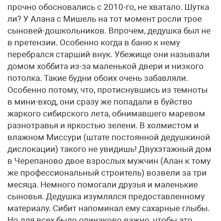
прочно обосновались с 2010-го, не хватало. Шутка
ли? У Алана с Мишель на тот момент росли трое
сыновей-дошкольников. Впрочем, дедушка был не
в претензии. Особенно когда в баню к нему
перебрался старший внук. Убежище они называли
домом хоббита из-за маленькой двери и низкого
потолка. Такие будни обоих очень забавляли.
Особенно потому, что, протиснувшись из темноты
в мини-вход, они сразу же попадали в буйство
жаркого сибирского лета, обнимавшего маревом
разнотравья и яркостью зелени. В холмистом и
влажном Миссури (штате постоянной дедушкиной
дислокации) такого не увидишь! Двухэтажный дом
в Черепаново двое взрослых мужчин (Алан к тому
же профессиональный строитель) возвели за три
месяца. Немного помогали друзья и маленькие
сыновья. Дедушка изумлялся предоставленному
материалу. Сибит напоминал ему сахарные глыбы.
Но для всех было одинаково важно, чтобы это