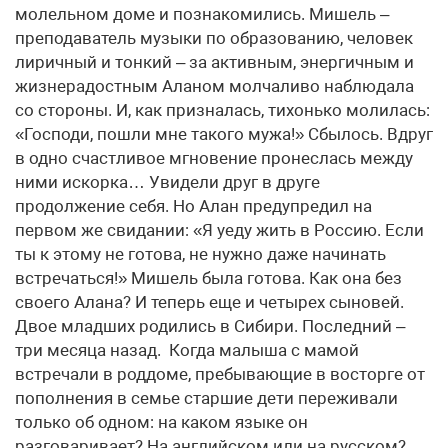
молельном доме и познакомились. Мишель –
преподаватель музыки по образованию, человек
лиричный и тонкий – за активным, энергичным и
жизнерадостным Аланом молчаливо наблюдала
со стороны. И, как призналась, тихонько молилась:
«Господи, пошли мне такого мужа!» Сбылось. Вдруг
в одно счастливое мгновение пронеслась между
ними искорка… Увидели друг в друге
продолжение себя. Но Алан предупредил на
первом же свидании: «Я уеду жить в Россию. Если
ты к этому не готова, не нужно даже начинать
встречаться!» Мишель была готова. Как она без
своего Алана? И теперь еще и четырех сыновей.
Двое младших родились в Сибири. Последний –
три месяца назад. Когда малыша с мамой
встречали в роддоме, пребывающие в восторге от
пополнения в семье старшие дети переживали
только об одном: на каком языке он
разговаривает? На английском или на русском?