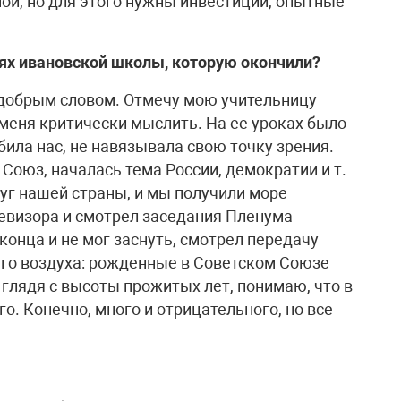
ой, но для этого нужны инвестиции, опытные
ях ивановской школы, которую окончили?
 добрым словом. Отмечу мою учительницу
 меня критически мыслить. На ее уроках было
била нас, не навязывала свою точку зрения.
 Союз, началась тема России, демократии и т.
руг нашей страны, и мы получили море
левизора и смотрел заседания Пленума
конца и не мог заснуть, смотрел передачу
го воздуха: рожденные в Советском Союзе
 глядя с высоты прожитых лет, понимаю, что в
. Конечно, много и отрицательного, но все