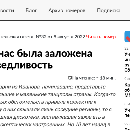
вости
Блог
Архив номеров
Подписка
тельская газета, №32 от 9 августа 2022.
Читать номер
нас была заложена
22 
Уч
ин
ведливость
ру
Сб
На чтение: ≈ 18 мин.
9 а
Ка
арни из Иванова, начинавшие, представьте
об
ольшие и маленькие танцполы страны. Когда-то
М
ных обстоятельств привела коллектив к
8 м
 о них слышали лишь соседние регионы, то с
Уч
пе
ошная дискотека, заставлявшая зажигать в
скептически настроенных. Но 10 лет назад в
29 