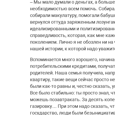
– Мы мало думали о деньгах, а больше
необходимостью всем помочь. Собирал
собирали макулатуру, помогали бабушк
вернулся оттуда заряженным лозунгам
идеализированными и политизированн
справедливость, которая, как мне каж
поколением. Лично я не обозлен ни на
нашей истории, к которой надо уважит
Вспоминается много хорошего, начина
потребительскими кредитами, получа
родителей. Наша семья получила, напр
квартиру, такие вещи сейчас просто н
были как-то равны и, честно сказать,
Все было стабильно: ты просто знал, ч
можешь позавтракать. За десять копее
газировку… При этом надо сказать, чт
государство, люди были безынициатив