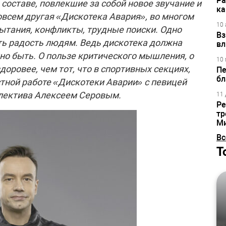
Ра
 составе, повлекшие за собой новое звучание и
ка
овсем другая «Дискотека Авария», во многом
10 
ытания, конфликты, трудные поиски. Одно
Вз
ть радость людям. Ведь дискотека должна
вл
но быть. О пользе критического мышления, о
10 
доровее, чем тот, что в спортивных секциях,
Пе
бл
естной работе «Дискотеки Аварии» с певицей
ллектива Алексеем Серовым.
11 
Ре
тр
М
Вс
Т