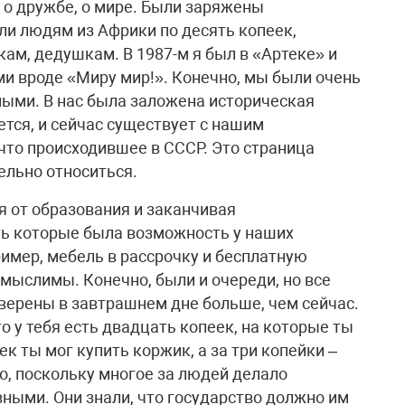
 о дружбе, о мире. Были заряжены
и людям из Африки по десять копеек,
ам, дедушкам. В 1987-м я был в «Артеке» и
и вроде «Миру мир!». Конечно, мы были очень
ыми. В нас была заложена историческая
ется, и сейчас существует с нашим
 что происходившее в СССР. Это страница
ельно относиться.
я от образования и заканчивая
ть которые была возможность у наших
имер, мебель в рассрочку и бесплатную
емыслимы. Конечно, были и очереди, но все
 уверены в завтрашнем дне больше, чем сейчас.
то у тебя есть двадцать копеек, на которые ты
к ты мог купить коржик, а за три копейки –
о, поскольку многое за людей делало
ными. Они знали, что государство должно им