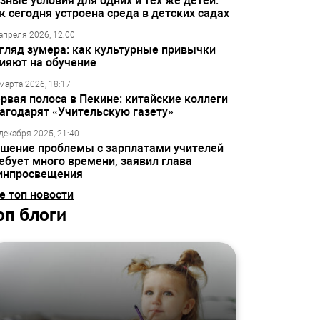
зные условия для одних и тех же детей:
к сегодня устроена среда в детских садах
апреля 2026, 12:00
гляд зумера: как культурные привычки
ияют на обучение
марта 2026, 18:17
рвая полоса в Пекине: китайские коллеги
агодарят «Учительскую газету»
декабря 2025, 21:40
шение проблемы с зарплатами учителей
ебует много времени, заявил глава
инпросвещения
е топ новости
оп блоги