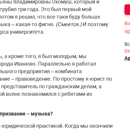
тьяны Владимировны Охомуш, который и
ттрубил три года. Это был первый мой
потом я решил, что все-таки буду больше
Вз
зыка – какая-то фигня.
(Смеется.)
И поэтому
п
урса университета.
Вс
От
ь, а кроме того, я был молодым, мы
Ар
орода Иваново. Параллельно я работал
ьшого предприятия – комбината
ние – правоведение. По-простому я юрист по
 представитель по гражданским делам, а
той волне познакомился с ребятами из
 призвание – музыка?
ся юридической практикой. Когда мы окончили