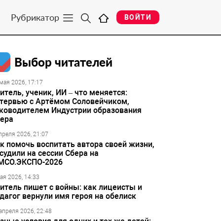
Рубрикатор
ВОЙТИ
Выбор читателей
мая 2026, 17:17
итель, ученик, ИИ – что меняется:
тервью с Артёмом Соловейчиком,
ководителем Индустрии образования
ера
преля 2026, 21:07
к помочь воспитать автора своей жизни,
судили на сессии Сбера на
МСО.ЭКСПО-2026
ая 2026, 14:33
итель пишет с войны: как лицеисты и
дагог вернули имя героя на обелиск
апреля 2026, 22:48