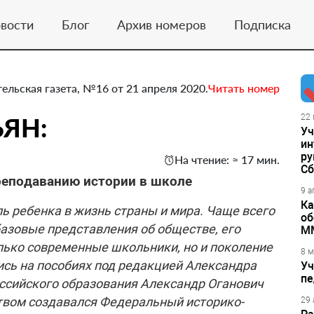
вости
Блог
Архив номеров
Подписка
тельская газета, №16 от 21 апреля 2020.
Читать номер
ЬЯН:
22 
Уч
ин
ру
На чтение: ≈ 17 мин.
Сб
реподаванию истории в школе
9 а
Ка
ь ребенка в жизнь страны и мира. Чаще всего
об
базовые представления об обществе, его
М
олько современные школьники, но и поколение
8 м
сь на пособиях под редакцией Александра
Уч
пе
ссийского образования Александр Оганович
ством создавался Федеральный историко-
29 