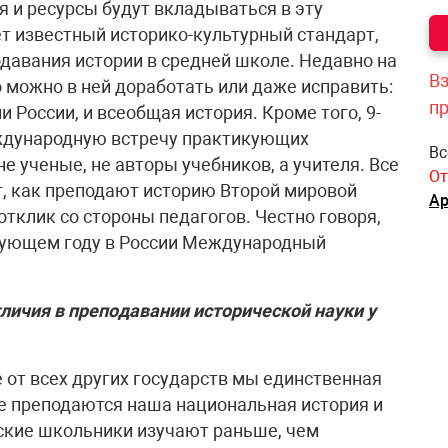
я и ресурсы будут вкладываться в эту
ет известный историко-культурный стандарт,
авания истории в средней школе. Недавно на
Вз
 можно в ней доработать или даже исправить:
п
 России, и всеобщая история. Кроме того, 9-
ждународную встречу практикующих
Вс
е ученые, не авторы учебников, а учителя. Все
От
т, как преподают историю Второй мировой
Ар
тклик со стороны педагогов. Честно говоря,
едующем году в России Международный
личия в преподавании исторической науки у
е от всех других государств мы единственная
ме преподаются наша национальная история и
ские школьники изучают раньше, чем