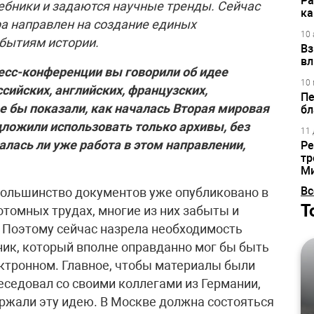
Ра
ебники и задаются научные тренды. Сейчас
ка
а направлен на создание единых
10 
бытиям истории.
Вз
вл
ресс-конференции вы говорили об идее
10 
сийских, английских, французских,
Пе
е бы показали, как началась Вторая мировая
бл
дложили использовать только архивы, без
11 
алась ли уже работа в этом направлении,
Ре
тр
М
Вс
ольшинство документов уже опубликовано в
Т
отомных трудах, многие из них забыты и
 Поэтому сейчас назрела необходимость
ик, который вполне оправданно мог бы быть
лектронном. Главное, чтобы материалы были
еседовал со своими коллегами из Германии,
ержали эту идею. В Москве должна состояться