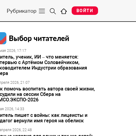
Рубрикатор
ВОЙТИ
Выбор читателей
мая 2026, 17:17
итель, ученик, ИИ – что меняется:
тервью с Артёмом Соловейчиком,
ководителем Индустрии образования
ера
преля 2026, 21:07
к помочь воспитать автора своей жизни,
судили на сессии Сбера на
МСО.ЭКСПО-2026
ая 2026, 14:33
итель пишет с войны: как лицеисты и
дагог вернули имя героя на обелиск
апреля 2026, 22:48