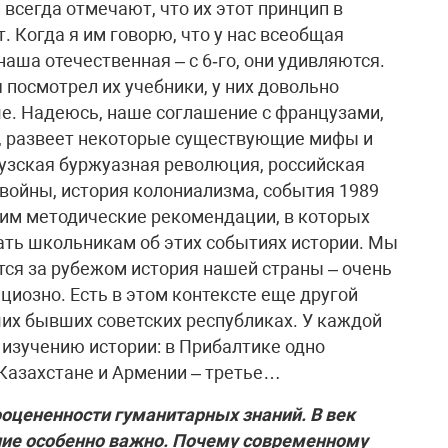
всегда отмечают, что их этот принцип в
 Когда я им говорю, что у нас всеобщая
 наша отечественная – с 6‑го, они удивляются.
я посмотрел их учебники, у них довольно
е. Надеюсь, наше соглашение с французами,
у, развеет некоторые существующие мифы и
узская буржуазная революция, российская
войны, история колониализма, события 1989
вим методические рекомендации, в которых
ать школьникам об этих событиях истории. Мы
тся за рубежом история нашей страны – очень
нциозно. Есть в этом контексте еще другой
ших бывших советских республиках. У каждой
 изучению истории: в Прибалтике одно
 Казахстане и Армении – третье…
оцененности гуманитарных знаний. В век
ие особенно важно. Почему современному