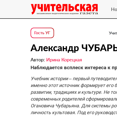
Но
Гость УГ
Учи
Александр ЧУБАР
Автор:
Ирина Корецкая
Наблюдается всплеск интереса к п
Учебник истории – первый путеводител
именно этот источник формирует его 
развитии, традициях и культуре. Не т
современных родителей сформировали
Огановича Чубарьяна. Для системы ро
личность культовая. Под его руковод