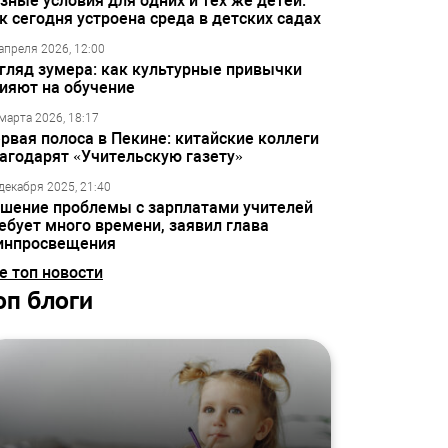
зные условия для одних и тех же детей:
к сегодня устроена среда в детских садах
апреля 2026, 12:00
гляд зумера: как культурные привычки
ияют на обучение
марта 2026, 18:17
рвая полоса в Пекине: китайские коллеги
агодарят «Учительскую газету»
декабря 2025, 21:40
шение проблемы с зарплатами учителей
ебует много времени, заявил глава
инпросвещения
е топ новости
оп блоги