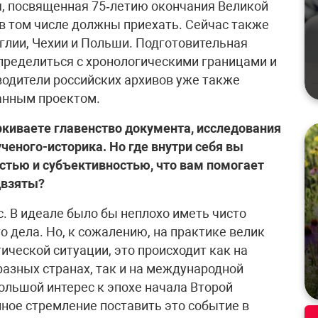
 посвященная 75‑летию окончания Великой
 в том числе должны приехать. Сейчас также
глии, Чехии и Польши. Подготовительная
определиться с хронологическими границами и
водители российских архивов уже также
анным проектом.
ркиваете главенство документа, исследования
ченого-историка. Но где внутри себя вы
стью и субъективностью, что вам помогает
едвзяты?
. В идеале было бы неплохо иметь чисто
 дела. Но, к сожалению, на практике велик
ической ситуации, это происходит как на
разных странах, так и на международной
льшой интерес к эпохе начала Второй
ное стремление поставить это событие в