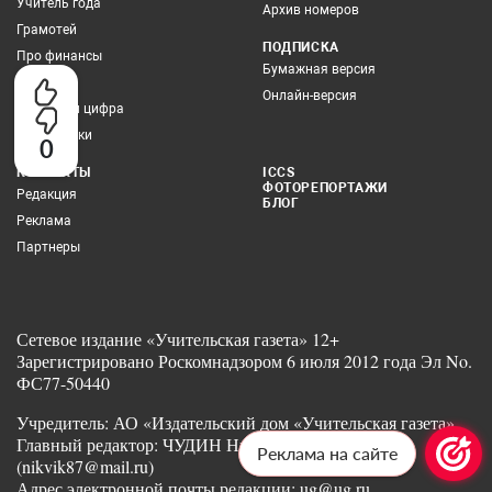
Учитель года
Архив номеров
Грамотей
ПОДПИСКА
Про финансы
Бумажная версия
Здоровье
Онлайн-версия
Учитель и цифра
Все рубрики
0
КОНТАКТЫ
ICCS
ФОТОРЕПОРТАЖИ
Редакция
БЛОГ
Реклама
Партнеры
Сетевое издание «Учительская газета» 12+
Зарегистрировано Роскомнадзором 6 июля 2012 года Эл No.
ФС77-50440
Учредитель: АО «Издательский дом «Учительская газета»
Главный редактор: ЧУДИН Никита Викторович
Реклама на сайте
(nikvik87@mail.ru)
Адрес электронной почты редакции: ug@ug.ru