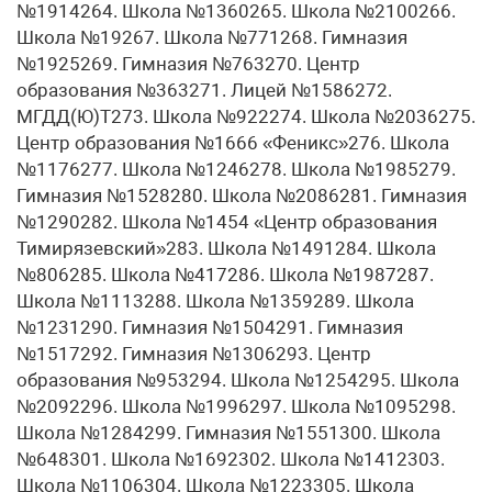
№1914264. Школа №1360265. Школа №2100266.
Школа №19267. Школа №771268. Гимназия
№1925269. Гимназия №763270. Центр
образования №363271. Лицей №1586272.
МГДД(Ю)Т273. Школа №922274. Школа №2036275.
Центр образования №1666 «Феникс»276. Школа
№1176277. Школа №1246278. Школа №1985279.
Гимназия №1528280. Школа №2086281. Гимназия
№1290282. Школа №1454 «Центр образования
Тимирязевский»283. Школа №1491284. Школа
№806285. Школа №417286. Школа №1987287.
Школа №1113288. Школа №1359289. Школа
№1231290. Гимназия №1504291. Гимназия
№1517292. Гимназия №1306293. Центр
образования №953294. Школа №1254295. Школа
№2092296. Школа №1996297. Школа №1095298.
Школа №1284299. Гимназия №1551300. Школа
№648301. Школа №1692302. Школа №1412303.
Школа №1106304. Школа №1223305. Школа