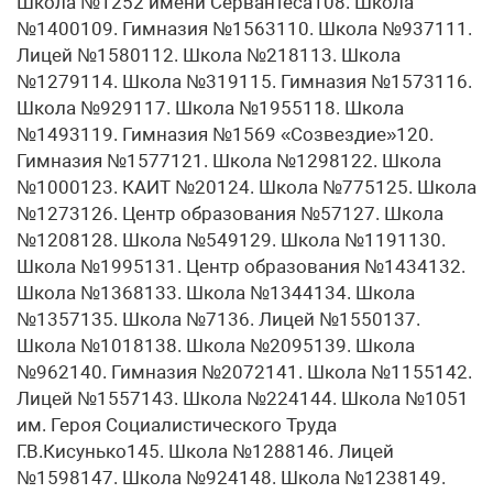
Школа №1252 имени Сервантеса108. Школа
№1400109. Гимназия №1563110. Школа №937111.
Лицей №1580112. Школа №218113. Школа
№1279114. Школа №319115. Гимназия №1573116.
Школа №929117. Школа №1955118. Школа
№1493119. Гимназия №1569 «Созвездие»120.
Гимназия №1577121. Школа №1298122. Школа
№1000123. КАИТ №20124. Школа №775125. Школа
№1273126. Центр образования №57127. Школа
№1208128. Школа №549129. Школа №1191130.
Школа №1995131. Центр образования №1434132.
Школа №1368133. Школа №1344134. Школа
№1357135. Школа №7136. Лицей №1550137.
Школа №1018138. Школа №2095139. Школа
№962140. Гимназия №2072141. Школа №1155142.
Лицей №1557143. Школа №224144. Школа №1051
им. Героя Социалистического Труда
Г.В.Кисунько145. Школа №1288146. Лицей
№1598147. Школа №924148. Школа №1238149.