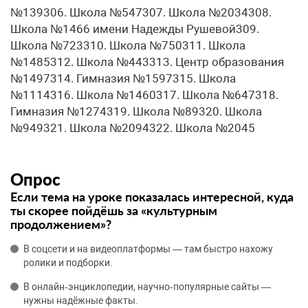
№139306. Школа №547307. Школа №2034308.
Школа №1466 имени Надежды Рушевой309.
Школа №723310. Школа №750311. Школа
№1485312. Школа №443313. Центр образования
№1497314. Гимназия №1597315. Школа
№1114316. Школа №1460317. Школа №647318.
Гимназия №1274319. Школа №89320. Школа
№949321. Школа №2094322. Школа №2045
Опрос
Если тема на уроке показалась интересной, куда
ты скорее пойдёшь за «культурным
продолжением»?
В соцсети и на видеоплатформы — там быстро нахожу
ролики и подборки.
В онлайн‑энциклопедии, научно‑популярные сайты —
нужны надёжные факты.