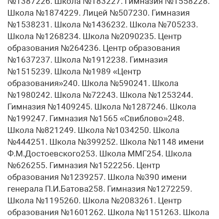
№1387226. Школа №183227. Гимназия №1558228.
Школа №1874229. Лицей №507230. Гимназия
№1538231. Школа №1436232. Школа №705233.
Школа №1268234. Школа №2090235. Центр
образования №264236. Центр образования
№1637237. Школа №1912238. Гимназия
№1515239. Школа №1989 «Центр
образования»240. Школа №590241. Школа
№1980242. Школа №72243. Школа №1253244.
Гимназия №1409245. Школа №1287246. Школа
№199247. Гимназия №1565 «Свиблово»248.
Школа №821249. Школа №1034250. Школа
№444251. Школа №399252. Школа №1148 имени
Ф.М.Достоевского253. Школа ММГ254. Школа
№626255. Гимназия №1522256. Центр
образования №1239257. Школа №390 имени
генерала П.И.Батова258. Гимназия №1272259.
Школа №1195260. Школа №2083261. Центр
образования №1601262. Школа №1151263. Школа