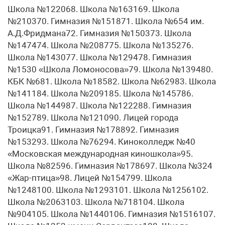
Школа №122068. Школа №163169. Школа
№210370. Гимназия №151871. Школа №654 им.
А.Д.Фридмана72. Гимназия №150373. Школа
№147474. Школа №208775. Школа №135276.
Школа №143077. Школа №129478. Гимназия
№1530 «Школа Ломоносова»79. Школа №139480.
КБК №681. Школа №18582. Школа №62983. Школа
№141184. Школа №209185. Школа №145786.
Школа №144987. Школа №122288. Гимназия
№152789. Школа №121090. Лицей города
Троицка91. Гимназия №178892. Гимназия
№153293. Школа №76294. Киноколледж №40
«Московская международная киношкола»95.
Школа №82596. Гимназия №178697. Школа №324
«Жар-птица»98. Лицей №154799. Школа
№1248100. Школа №1293101. Школа №1256102.
Школа №2063103. Школа №718104. Школа
№904105. Школа №1440106. Гимназия №1516107.