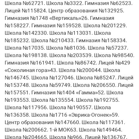
Школа №62721. Школа №3322. Гимназия №62523.
Лицей №115824. Центр образования №132925.
Гимназия №1748 «Вертикаль»26. Гимназия
№158227. Гимназия №159528. Школа №201229.
Школа №142330. Школа №113031. Школа
№185232. Школа №210433. Гимназия №158334.
Школа №17035. Школа №81036. Школа №57237.
Школа №198138. Школа №203539. Школа №98540.
Гимназия №161941. Школа №86742. Лицей №429
«Соколиная гора»43. Школа №200044. Школа
№146745. Школа №127046. Школа №85247. Лицей
№153748. Школа №59749. Школа №206550. Лицей
№157551. Гимназия №1404 «Гамма»52. Школа
№193553. Школа №135554. Школа №192755.
Школа №117956. Школа №190557. Школа
№136358. Школа №1716 «Эврика-Огонек»59.
Центр образования №147660. Школа №117361.
Школа №200662. 1-й МОК63. Школа №149464.
Школа №204665. Школа №966. Лицей №136767.