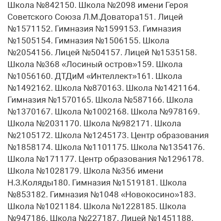
Школа №842150. Школа №2098 имени Героя
Советского Союза Л.М.Доватора151. Лицей
№1571152. Гимназия №1599153. Гимназия
№1505154. Гимназия №1506155. Школа
№2054156. Лицей №504157. Лицей №1535158.
Школа №368 «Лосиный остров»159. Школа
№1056160. ДТДиМ «Интеллект»161. Школа
№1492162. Школа №870163. Школа №1421164.
Гимназия №1570165. Школа №587166. Школа
№1370167. Школа №1002168. Школа №978169.
Школа №2031170. Школа №982171. Школа
№2105172. Школа №1245173. Центр образования
№1858174. Школа №1101175. Школа №1354176.
Школа №171177. Центр образования №1296178.
Школа №1028179. Школа №356 имени
Н.З.Коляды180. Гимназия №1519181. Школа
№853182. Гимназия №1048 «Новокосино»183.
Школа №1021184. Школа №1228185. Школа
№947186. Школа №227187. Лицей №1451188.