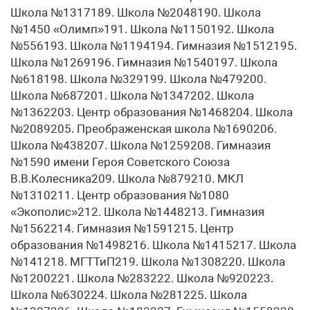
Школа №1317189. Школа №2048190. Школа
№1450 «Олимп»191. Школа №1150192. Школа
№556193. Школа №1194194. Гимназия №1512195.
Школа №1269196. Гимназия №1540197. Школа
№618198. Школа №329199. Школа №479200.
Школа №687201. Школа №1347202. Школа
№1362203. Центр образования №1468204. Школа
№2089205. Преображенская школа №1690206.
Школа №438207. Школа №1259208. Гимназия
№1590 имени Героя Советского Союза
В.В.Колесника209. Школа №879210. МКЛ
№1310211. Центр образования №1080
«Экополис»212. Школа №1448213. Гимназия
№1562214. Гимназия №1591215. Центр
образования №1498216. Школа №1415217. Школа
№141218. МГТТиП219. Школа №1308220. Школа
№1200221. Школа №283222. Школа №920223.
Школа №630224. Школа №281225. Школа