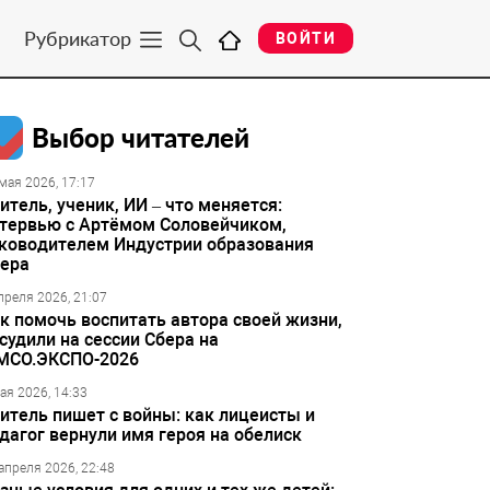
Рубрикатор
ВОЙТИ
Выбор читателей
мая 2026, 17:17
итель, ученик, ИИ – что меняется:
тервью с Артёмом Соловейчиком,
ководителем Индустрии образования
ера
преля 2026, 21:07
к помочь воспитать автора своей жизни,
судили на сессии Сбера на
МСО.ЭКСПО-2026
ая 2026, 14:33
итель пишет с войны: как лицеисты и
дагог вернули имя героя на обелиск
апреля 2026, 22:48