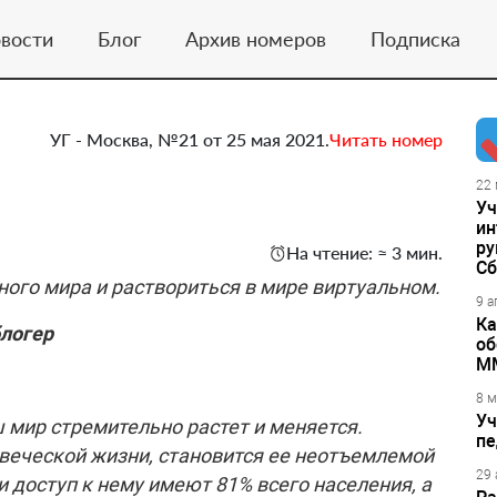
вости
Блог
Архив номеров
Подписка
УГ - Москва, №21 от 25 мая 2021.
Читать номер
22 
Уч
ин
ру
На чтение: ≈ 3 мин.
Сб
ьного мира и раствориться в мире виртуальном.
9 а
Ка
блогер
об
М
8 м
Уч
мир стремительно растет и меняется.
пе
овеческой жизни, становится ее неотъемлемой
29 
и доступ к нему имеют 81% всего населения, а