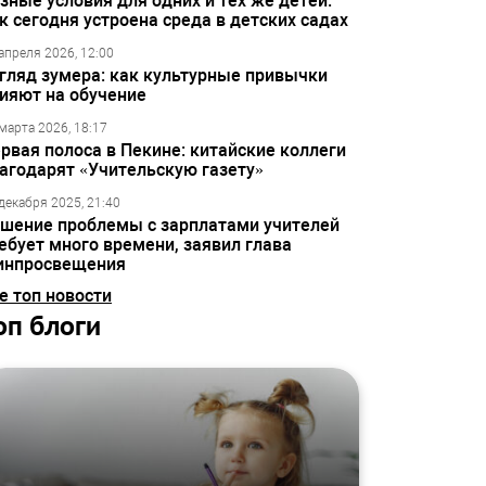
зные условия для одних и тех же детей:
к сегодня устроена среда в детских садах
апреля 2026, 12:00
гляд зумера: как культурные привычки
ияют на обучение
марта 2026, 18:17
рвая полоса в Пекине: китайские коллеги
агодарят «Учительскую газету»
декабря 2025, 21:40
шение проблемы с зарплатами учителей
ебует много времени, заявил глава
инпросвещения
е топ новости
оп блоги