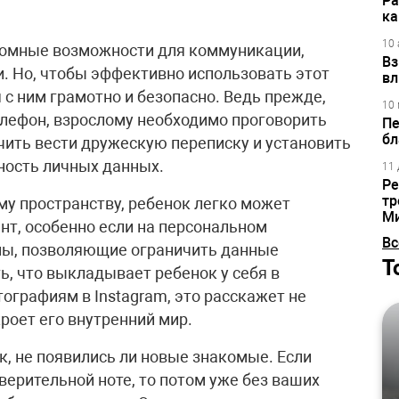
Ра
ка
10 
ромные возможности для коммуникации,
Вз
. Но, чтобы эффективно использовать этот
вл
с ним грамотно и безопасно. Ведь прежде,
10 
елефон, взрослому необходимо проговорить
Пе
бл
чить вести дружескую переписку и установить
ость личных данных.
11 
Ре
тр
у пространству, ребенок легко может
М
нт, особенно если на персональном
Вс
мы, позволяющие ограничить данные
Т
ь, что выкладывает ребенок у себя в
тографиям в Instagram, это расскажет не
кроет его внутренний мир.
к, не появились ли новые знакомые. Если
верительной ноте, то потом уже без ваших