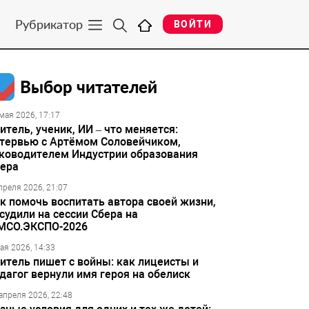
Рубрикатор
ВОЙТИ
Выбор читателей
мая 2026, 17:17
итель, ученик, ИИ – что меняется:
тервью с Артёмом Соловейчиком,
ководителем Индустрии образования
ера
преля 2026, 21:07
к помочь воспитать автора своей жизни,
судили на сессии Сбера на
МСО.ЭКСПО-2026
ая 2026, 14:33
итель пишет с войны: как лицеисты и
дагог вернули имя героя на обелиск
апреля 2026, 22:48