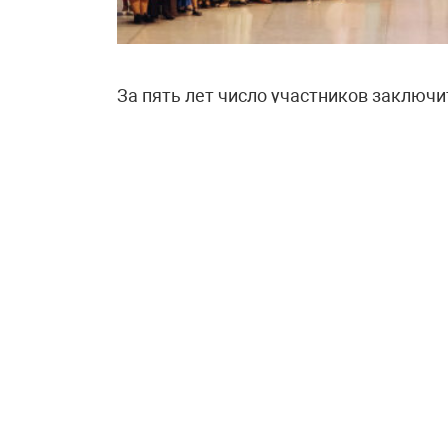
За пять лет число участников заключи
педагогов в 2022 году до 131 в 2026-м
учителей и воспитателей. Однако исто
За ними — сотни уроков, образовател
профессиональный опыт педагогов из 
конкурсу становится достоянием всег
Конкурс учреждён Министерством про
для выявления и распространения пер
учителей и воспитателей, повышения 
в Год культурного наследия народов 
языков коренных народов, объявленно
«Символично, что юбилейный конкурс о
впервые отметит День языков народо