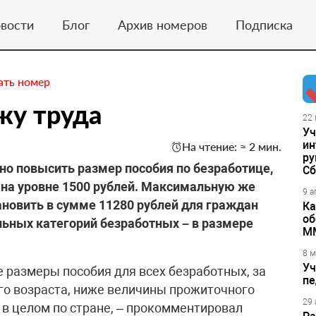
вости
Блог
Архив номеров
Подписка
ать номер
жу труда
22 
Уч
ин
На чтение: ≈ 2 мин.
ру
но повысить размер пособия по безработице,
Сб
 на уровне 1500 рублей. Максимальную же
9 а
ановить в сумме 11280 рублей для граждан
Ка
об
альных категорий безработных – в размере
М
8 м
Уч
е размеры пособия для всех безработных, за
пе
о возраста, ниже величины прожиточного
29 
в целом по стране, – прокомментировал