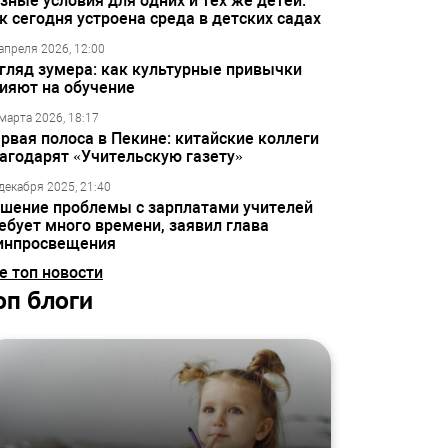
зные условия для одних и тех же детей:
к сегодня устроена среда в детских садах
апреля 2026, 12:00
гляд зумера: как культурные привычки
ияют на обучение
марта 2026, 18:17
рвая полоса в Пекине: китайские коллеги
агодарят «Учительскую газету»
декабря 2025, 21:40
шение проблемы с зарплатами учителей
ебует много времени, заявил глава
инпросвещения
е топ новости
оп блоги