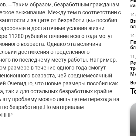
Ра
ов. – Таким образом, безработным гражданам
ка
еское выживание. Между тем в соответствии с
10 
анятости и защите от безработицы» пособия
Вз
вл
 здоровые и достаточные условия жизни
е 11280 рублей в течение всего года могут
10 
Пе
онного возраста. Однако эта величина
бл
условии достижения определенного
11 
ного по последнему месту работы. Например,
Ре
м размере в течение одного года смогут
тр
М
пенсионного возраста, чей среднемесячный
Вс
лей.Очевидно, что новые размеры пособия как
Т
а, так и для остальных безработных крайне
 эту проблему можно лишь путем перехода на
 по безработице.По материалам
 ФНПР