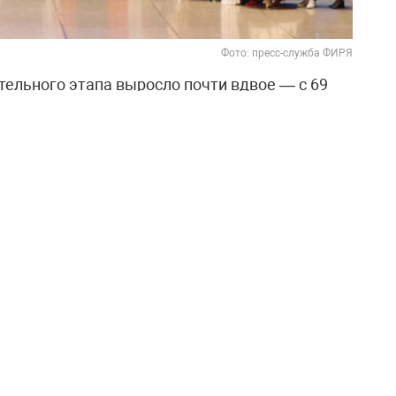
Фото: пресс-служба ФИРЯ
тельного этапа выросло почти вдвое — с 69
. За пять конкурсных сезонов он объединит 536
рия конкурса измеряется не только цифрами.
ьных мероприятий и методических разработок,
разных регионов страны, который благодаря
о педагогического сообщества.
свещения Российской Федерации в 2022 году
едового педагогического опыта, поддержки
престижа их труда. Первый конкурс состоялся
России и в начале Международного десятилетия
го ООН на 2022–2032 годы.
ткроется 8 сентября — в день, когда Россия
в Российской Федерации, учреждённый по