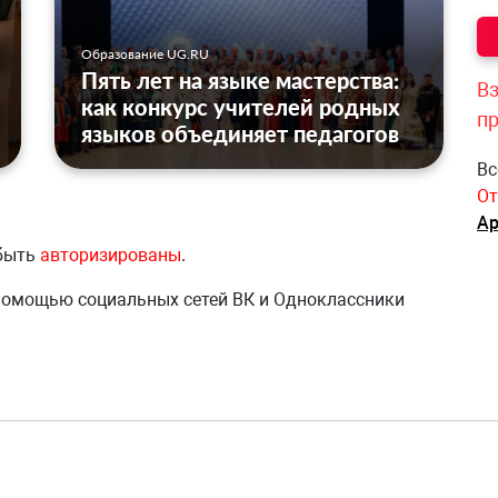
Образование UG.RU
Пять лет на языке мастерства:
Вз
как конкурс учителей родных
п
языков объединяет педагогов
Вс
От
Ар
 быть
авторизированы
.
 помощью социальных сетей ВК и Одноклассники