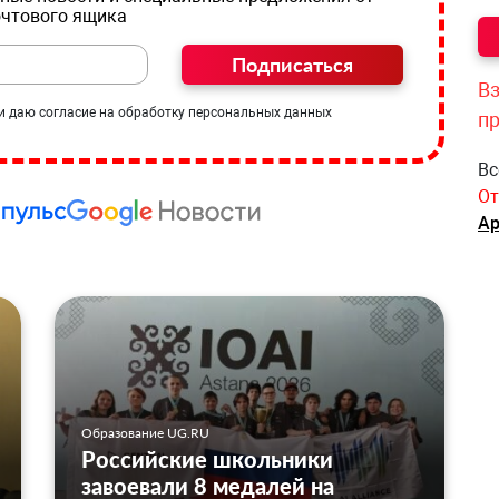
очтового ящика
Подписаться
Вз
и даю согласие на обработку персональных данных
п
Вс
От
Ар
Образование UG.RU
Российские школьники
завоевали 8 медалей на