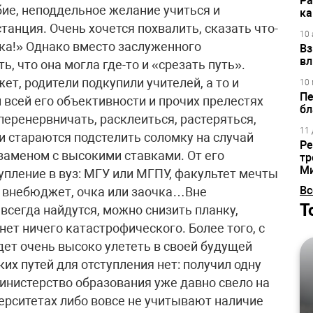
Ра
ие, неподдельное желание учиться и
ка
анция. Очень хочется похвалить, сказать что-
10 
етка!» Однако вместо заслуженного
Вз
вл
, что она могла где-то и «срезать путь».
т, родители подкупили учителей, а то и
10 
Пе
 всей его объективности и прочих прелестях
бл
еренервничать, расклеиться, растеряться,
11 
и стараются подстелить соломку на случай
Ре
кзаменом с высокими ставками. От его
тр
М
упление в вуз: МГУ или МГПУ, факультет мечты
Вс
и внебюджет, очка или заочка…Вне
Т
всегда найдутся, можно снизить планку,
 нет ничего катастрофического. Более того, с
ет очень высоко улететь в своей будущей
их путей для отступления нет: получил одну
Министерство образования уже давно свело на
верситетах либо вовсе не учитывают наличие