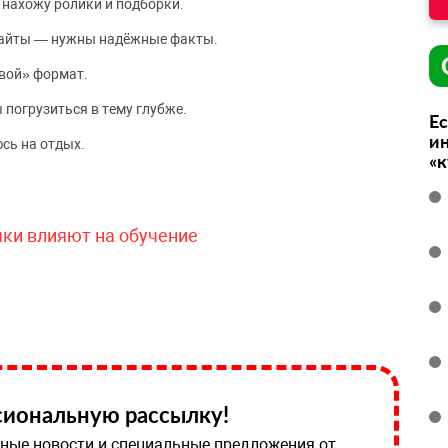
 нахожу ролики и подборки.
сайты — нужны надёжные факты.
вой» формат.
 погрузиться в тему глубже.
Ес
ин
сь на отдых.
«
чки влияют на обучение
иональную рассылку!
ные новости и специальные предложения от