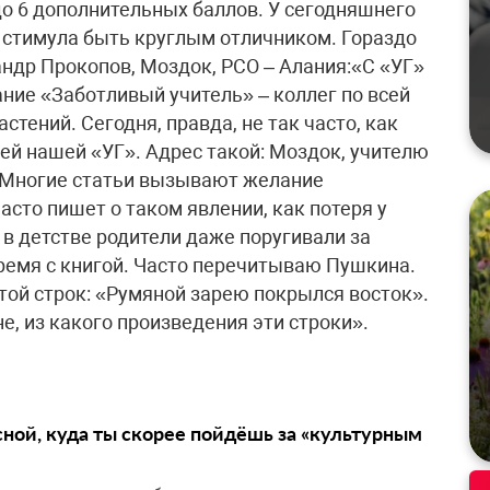
до 6 дополнительных баллов. У сегодняшнего
 стимула быть круглым отличником. Гораздо
ндр Прокопов, Моздок, РСО – Алания:«С «УГ»
ание «Заботливый учитель» – коллег по всей
тений. Cегодня, правда, не так часто, как
ей нашей «УГ». Адрес такой: Моздок, учителю
. Многие статьи вызывают желание
асто пишет о таком явлении, как потеря у
в детстве родители даже поругивали за
ремя с книгой. Часто перечитываю Пушкина.
той строк: «Румяной зарею покрылся восток».
не, из какого произведения эти строки».
сной, куда ты скорее пойдёшь за «культурным