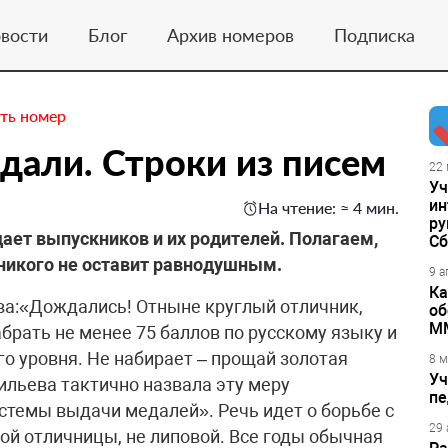
вости
Блог
Архив номеров
Подписка
ть номер
едали. Строки из писем
22 
Уч
ин
На чтение: ≈ 4 мин.
ру
ет выпускников и их родителей. Полагаем,
Сб
никого не оставит равнодушным.
9 а
Ка
ва:«Дождались! Отныне круглый отличник,
об
М
абрать не менее 75 баллов по русскому языку и
го уровня. Не набирает – прощай золотая
8 м
Уч
ильева тактично назвала эту меру
пе
темы выдачи медалей». Речь идет о борьбе с
29 
й отличницы, не липовой. Все годы обычная