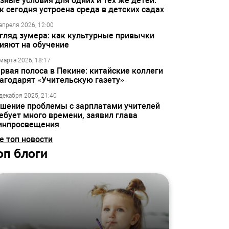
зные условия для одних и тех же детей:
к сегодня устроена среда в детских садах
апреля 2026, 12:00
гляд зумера: как культурные привычки
ияют на обучение
марта 2026, 18:17
рвая полоса в Пекине: китайские коллеги
агодарят «Учительскую газету»
декабря 2025, 21:40
шение проблемы с зарплатами учителей
ебует много времени, заявил глава
инпросвещения
е топ новости
оп блоги