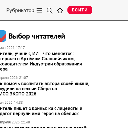
Рубрикатор
ВОЙТИ
Выбор читателей
мая 2026, 17:17
итель, ученик, ИИ – что меняется:
тервью с Артёмом Соловейчиком,
ководителем Индустрии образования
ера
преля 2026, 21:07
к помочь воспитать автора своей жизни,
судили на сессии Сбера на
МСО.ЭКСПО-2026
ая 2026, 14:33
итель пишет с войны: как лицеисты и
дагог вернули имя героя на обелиск
апреля 2026, 22:48