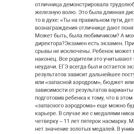
отличница демонстрировала трудолюб
железную волю. Это была длинная дист
то в духе: «Ты на правильном пути, д
вознаграждения отличнице дают понять
Может быть, была любимчиком? А може
директора?Экзамен есть экзамен. При
срывы не исключены. Ребенок может п
наконец. Все родители это учитывают 
неудачи. ЕГЭ всегда был и остается э
результатов зависит дальнейшее пост
или «запасной аэродром», бюджет ил
зависимости от результатов варианты 
подготовив ребенка к тому, что в этом
«запасного аэродрома» еще можно буд
карьере. В случае же с медалями никак
четверку – 11 лет пятерок насмарку. 
нет значение золотых медалей. В уни