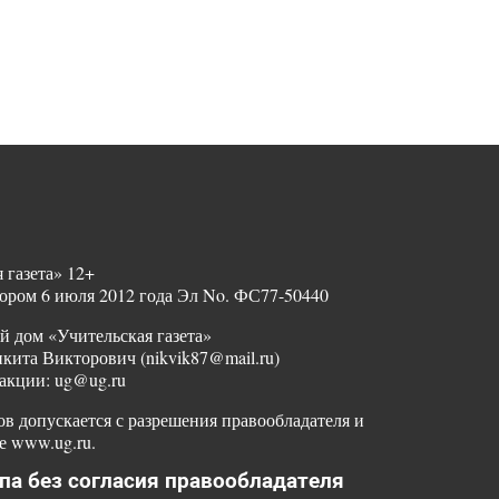
 газета» 12+
ором 6 июля 2012 года Эл No. ФС77-50440
й дом «Учительская газета»
ита Викторович (nikvik87@mail.ru)
акции: ug@ug.ru
в допускается с разрешения правообладателя и
е www.ug.ru.
па без согласия правообладателя