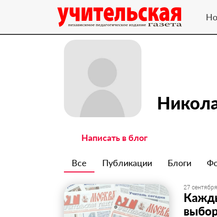
Но
Никола
Написать в блог
Все
Публикации
Блоги
Ф
27 сентября
Кажды
выбо