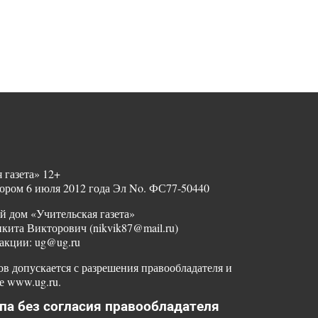
 газета» 12+
ором 6 июля 2012 года Эл No. ФС77-50440
й дом «Учительская газета»
ита Викторович (nikvik87@mail.ru)
акции: ug@ug.ru
в допускается с разрешения правообладателя и
е www.ug.ru.
па без согласия правообладателя