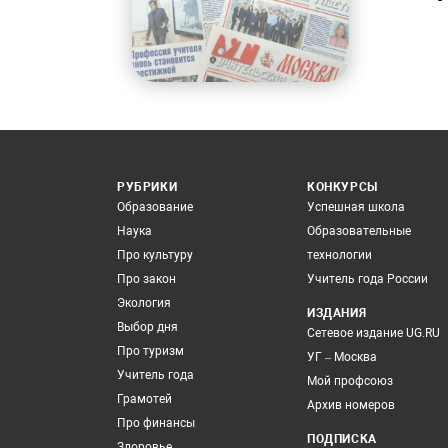
РУБРИКИ
КОНКУРСЫ
Образование
Успешная школа
Наука
Образовательные
Про культуру
технологии
Про закон
Учитель года России
Экология
ИЗДАНИЯ
Выбор дня
Сетевое издание UG.RU
Про туризм
УГ – Москва
Учитель года
Мой профсоюз
Грамотей
Архив номеров
Про финансы
ПОДПИСКА
Здоровье