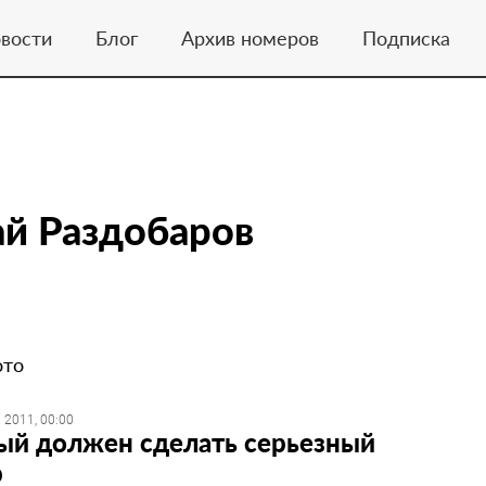
вости
Блог
Архив номеров
Подписка
й Раздобаров
ото
 2011, 00:00
й должен сделать серьезный
р