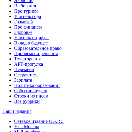
Экология
Выбор дня
Про туризм
Учитель года
Грамотей
Про финансы
Здоровье
Учитель и цифра
Вклад в будущее
Образовательное право
Проблемы и решения
Точка зрения
АРТ-прогулка
Перемена
Острая тема
Зарплата
Политика образования
Событие недели
Строки из писем
Все рубрики
Наши издания
Сетевое издание UG.RU
УГ - Москва
Мой профсоюз