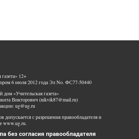
 газета» 12+
ором 6 июля 2012 года Эл No. ФС77-50440
й дом «Учительская газета»
ита Викторович (nikvik87@mail.ru)
акции: ug@ug.ru
в допускается с разрешения правообладателя и
е www.ug.ru.
па без согласия правообладателя