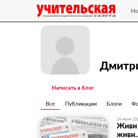
Но
Дмитр
Написать в блог
Все
Публикации
Блоги
Ф
24 июня 200
Живи 
живи.