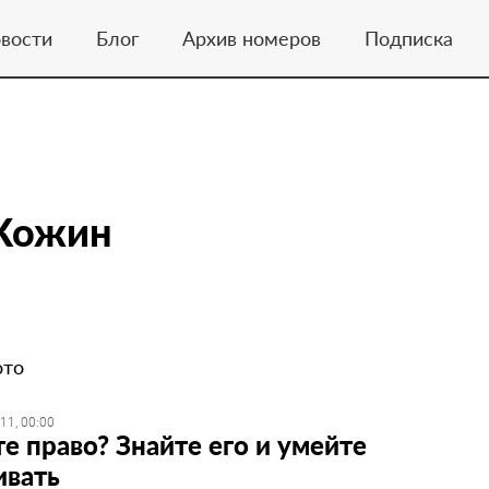
вости
Блог
Архив номеров
Подписка
Кожин
ото
11, 00:00
е право? Знайте его и умейте
ивать