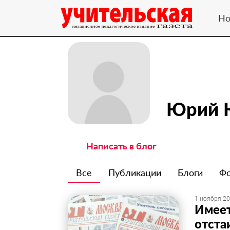
Но
Юрий 
Написать в блог
Все
Публикации
Блоги
Ф
1 ноября 20
Имеет
отста