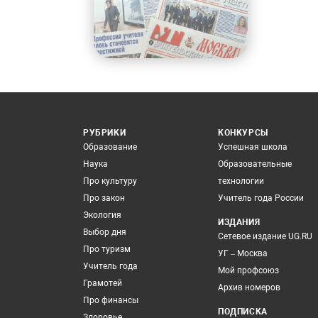
РУБРИКИ
КОНКУРСЫ
Образование
Успешная школа
Наука
Образовательные
Про культуру
технологии
Про закон
Учитель года России
Экология
ИЗДАНИЯ
Выбор дня
Сетевое издание UG.RU
Про туризм
УГ – Москва
Учитель года
Мой профсоюз
Грамотей
Архив номеров
Про финансы
ПОДПИСКА
Здоровье