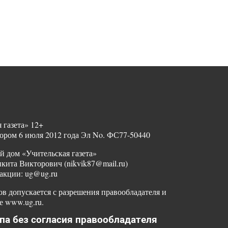
 газета» 12+
ором 6 июля 2012 года Эл No. ФС77-50440
й дом «Учительская газета»
ита Викторович (nikvik87@mail.ru)
акции: ug@ug.ru
в допускается с разрешения правообладателя и
е www.ug.ru.
па без согласия правообладателя