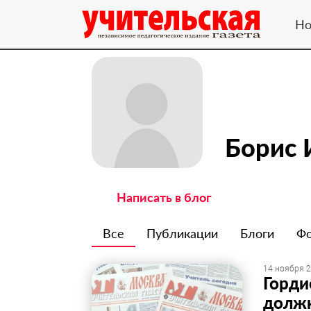
Но
Борис 
Написать в блог
Все
Публикации
Блоги
Ф
14 ноября 2
Горди
должн