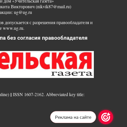
й дом «Учительская газета»
ита Викторович (nikvik87@mail.ru)
акции: ug@ug.ru
в допускается с разрешения правообладателя и
е www.ug.ru.
па без согласия правообладателя
nline) || ISSN 1607-2162. Abbreviated key title:
Реклама на сайте