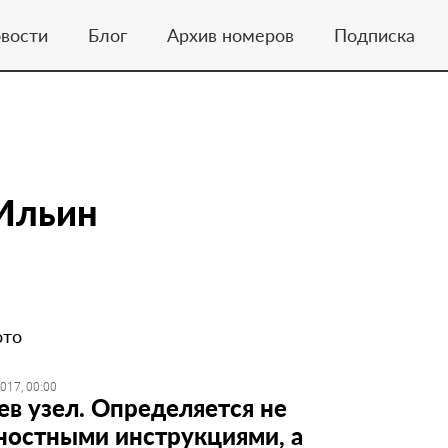
вости
Блог
Архив номеров
Подписка
Ильин
ото
017, 00:00
ев узел. Определяется не
остными инструкциями, а